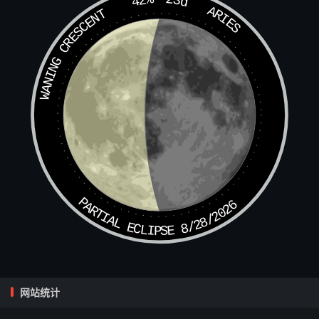
42%
23d
ARIES
WANING CRESCENT
PARTIAL ECLIPSE 8/28/2026
网站统计