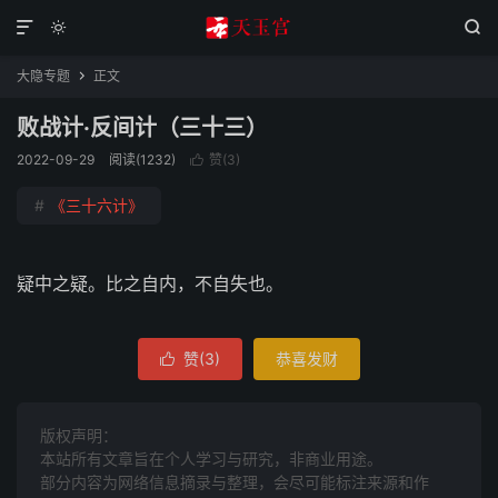



大隐专题
正文

败战计·反间计（三十三）
2022-09-29
阅读(1232)
赞(
3
)

#
《三十六计》
疑中之疑。比之自内，不自失也。
赞(
3
)
恭喜发财

版权声明：
本站所有文章旨在个人学习与研究，非商业用途。
部分内容为网络信息摘录与整理，会尽可能标注来源和作