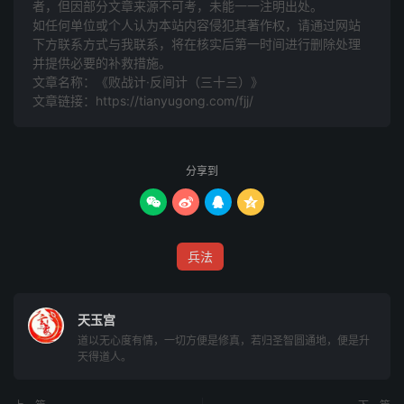
者，但因部分文章来源不可考，未能一一注明出处。
如任何单位或个人认为本站内容侵犯其著作权，请通过网站
下方联系方式与我联系​​，将在核实后第一时间进行删除处理
并提供必要的补救措施。
文章名称：《败战计·反间计（三十三）》
文章链接：
https://tianyugong.com/fjj/
分享到




兵法
天玉宫
道以无心度有情，一切方便是修真，若归圣智圆通地，便是升
天得道人。