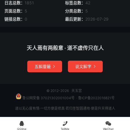
日志总数：
1851
标签总数：
42
页面总数：
5
分类总数：
5
链接总数：
0
最后更新：
2026-07-29
天人焉有两般意 · 道不虚传只在人
五顯靈籤
说文解字


© 2012-2026
天玉宫
鲁公网安备 37021302001004号
​​​ ·
鲁ICP备2022016821号
道以无心度有情·一切方便是修真·若归圣智圆通地·便是升天得道人



QQline
TellMe
WeChat