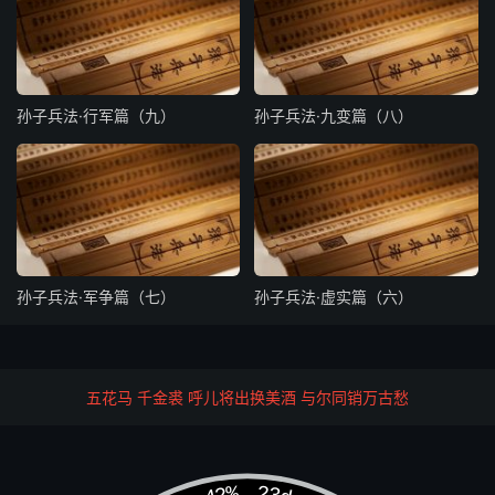
孙子兵法·行军篇（九）
孙子兵法·九变篇（八）
孙子兵法·军争篇（七）
孙子兵法·虚实篇（六）
五花马 千金裘 呼儿将出换美酒 与尔同销万古愁