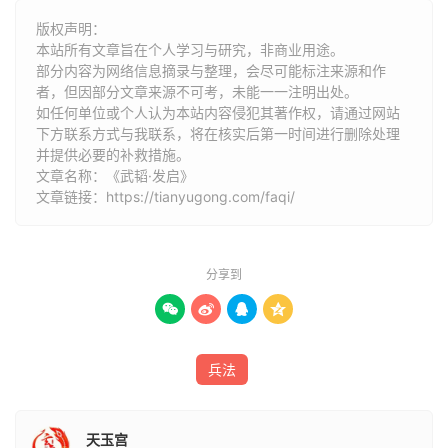
吾观其吏，暴虐残贼，败法乱刑，上下不觉。此亡国之时
版权声明：
也。大明发而万物皆照，大义发而万物皆利，大兵发而万物
本站所有文章旨在个人学习与研究，非商业用途。
皆服。大哉圣人之德！独闻独见，乐哉。”
部分内容为网络信息摘录与整理，会尽可能标注来源和作
者，但因部分文章来源不可考，未能一一注明出处。
如任何单位或个人认为本站内容侵犯其著作权，请通过网站
下方联系方式与我联系​​，将在核实后第一时间进行删除处理
并提供必要的补救措施。
文章名称：《武韬·发启》
文章链接：
https://tianyugong.com/faqi/
分享到




兵法
天玉宫