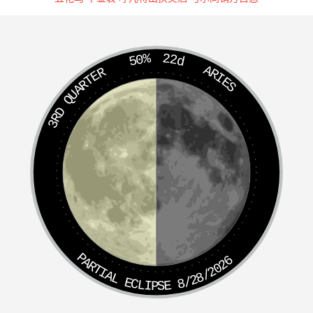
50%
22d
ARIES
3RD QUARTER
PARTIAL ECLIPSE 8/28/2026