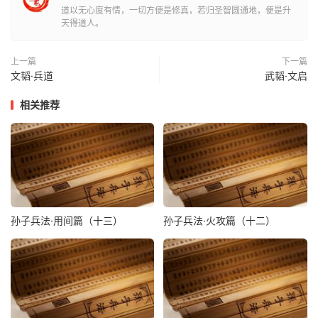
道以无心度有情，一切方便是修真，若归圣智圆通地，便是升
天得道人。
上一篇
下一篇
文韬·兵道
武韬·文启
相关推荐
孙子兵法·用间篇（十三）
孙子兵法·火攻篇（十二）