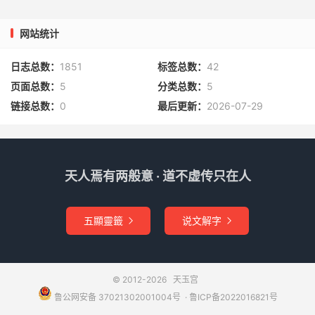
网站统计
日志总数：
1851
标签总数：
42
页面总数：
5
分类总数：
5
链接总数：
0
最后更新：
2026-07-29
天人焉有两般意 · 道不虚传只在人
五顯靈籤
说文解字


© 2012-2026
天玉宫
鲁公网安备 37021302001004号
​​​ ·
鲁ICP备2022016821号