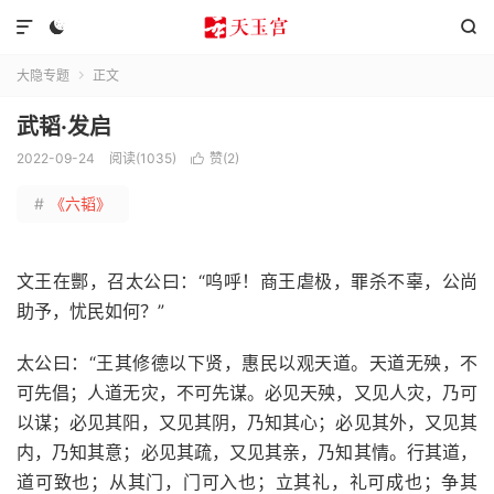



大隐专题
正文

武韬·发启
2022-09-24
阅读(1035)
赞(
2
)

#
《六韬》
文王在酆，召太公曰：“呜呼！商王虐极，罪杀不辜，公尚
助予，忧民如何？”
太公曰：“王其修德以下贤，惠民以观天道。天道无殃，不
可先倡；人道无灾，不可先谋。必见天殃，又见人灾，乃可
以谋；必见其阳，又见其阴，乃知其心；必见其外，又见其
内，乃知其意；必见其疏，又见其亲，乃知其情。行其道，
道可致也；从其门，门可入也；立其礼，礼可成也；争其