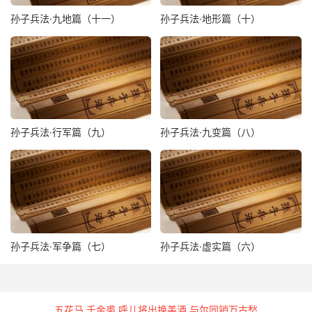
孙子兵法·九地篇（十一）
孙子兵法·地形篇（十）
孙子兵法·行军篇（九）
孙子兵法·九变篇（八）
孙子兵法·军争篇（七）
孙子兵法·虚实篇（六）
五花马 千金裘 呼儿将出换美酒 与尔同销万古愁