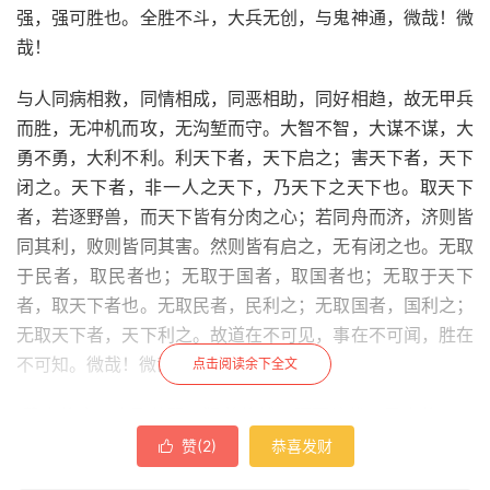
强，强可胜也。全胜不斗，大兵无创，与鬼神通，微哉！微
哉！
与人同病相救，同情相成，同恶相助，同好相趋，故无甲兵
而胜，无冲机而攻，无沟堑而守。大智不智，大谋不谋，大
勇不勇，大利不利。利天下者，天下启之；害天下者，天下
闭之。天下者，非一人之天下，乃天下之天下也。取天下
者，若逐野兽，而天下皆有分肉之心；若同舟而济，济则皆
同其利，败则皆同其害。然则皆有启之，无有闭之也。无取
于民者，取民者也；无取于国者，取国者也；无取于天下
者，取天下者也。无取民者，民利之；无取国者，国利之；
无取天下者，天下利之。故道在不可见，事在不可闻，胜在
不可知。微哉！微哉！
点击阅读余下全文
“鸷鸟将击，卑飞敛翼；猛兽将搏，弭耳俯伏；圣人将动，
必有愚色。今彼殷商，众口相惑，纷纷渺渺，好色无极，此
赞(
2
)
恭喜发财

亡国之征也。吾观其野，草菅胜谷；吾观其众，邪曲胜直；