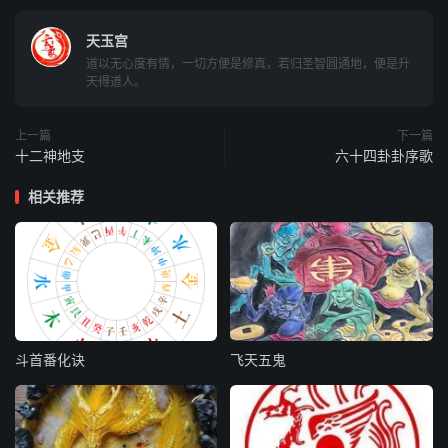
天玉宫
道以无心度有情，一切方便是修真，若归圣智圆通地，便是升
天得道人。
上一篇
下一篇
十二神地支
六十四卦卦序歌
相关推荐
斗首番化诀
飞天五鬼