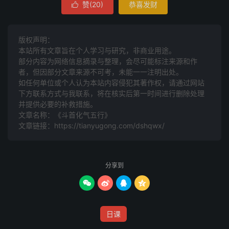
赞(
20
)
恭喜发财

版权声明：
本站所有文章旨在个人学习与研究，非商业用途。
部分内容为网络信息摘录与整理，会尽可能标注来源和作
者，但因部分文章来源不可考，未能一一注明出处。
如任何单位或个人认为本站内容侵犯其著作权，请通过网站
下方联系方式与我联系​​，将在核实后第一时间进行删除处理
并提供必要的补救措施。
文章名称：《斗首化气五行》
文章链接：
https://tianyugong.com/dshqwx/
分享到




日课