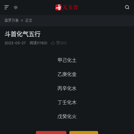



森罗万象
正文

斗首化气五行
2023-05-27
阅读(1163)
赞(
20
)

甲己化土
乙庚化金
丙辛化水
丁壬化木
戊癸化火