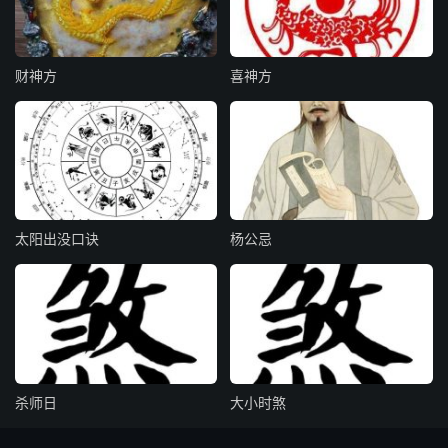
财神方
喜神方
太阳出没口诀
杨公忌
杀师日
大小时煞