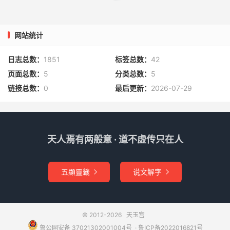
网站统计
日志总数：
1851
标签总数：
42
页面总数：
5
分类总数：
5
链接总数：
0
最后更新：
2026-07-29
天人焉有两般意 · 道不虚传只在人
五顯靈籤
说文解字


© 2012-2026
天玉宫
鲁公网安备 37021302001004号
​​​ ·
鲁ICP备2022016821号