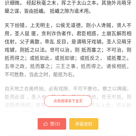
识细微。 经起秋毫之末，挥之于太山之本。其施外兆萌牙
蘖之谋，皆由抵巇。 抵巇之隙为道术用。
天下纷错，上无明主，公侯无道德，则小人谗贼，贤人不
用，圣人鼠 匿，贪利诈伪者作，君臣相惑，土崩瓦解而相
伐射，父子离散，乖乱 反目，是谓萌牙戏罅。圣人见萌牙
戏罅，则抵之以法。世可以治，则 抵而塞之；不可治，则
抵而得之；或抵如此，或抵如彼；或抵反之， 或抵覆之。
五帝之政，抵而塞之；三王之事，抵而得之。诸侯相抵，
不可胜数，当此之时，能抵为右。
自天地之合离终始，必有戏隙，不可不察也。察之以捭阖，
能用此道 ，圣人也。圣人者，天地之使也。世无可抵，则
点击阅读余下全文
深隐而待时；时有可 抵，则为之谋；可以上合，可以检
下。能因能循，为天地守神。
赞(
3
)
恭喜发财
