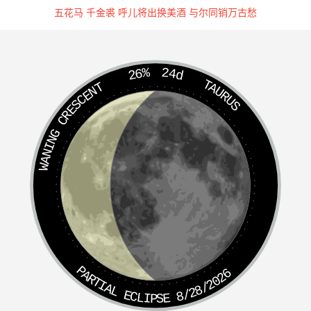
五花马 千金裘 呼儿将出换美酒 与尔同销万古愁
26%
24d
TAURUS
WANING CRESCENT
PARTIAL ECLIPSE 8/28/2026