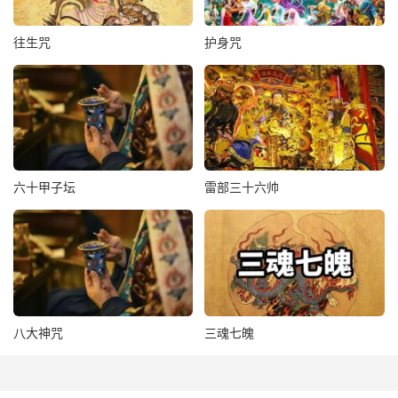
往生咒
护身咒
六十甲子坛
雷部三十六帅
八大神咒
三魂七魄