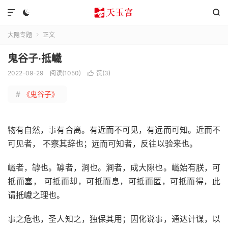



大隐专题
正文

鬼谷子·抵巇
2022-09-29
阅读(1050)
赞(
3
)

#
《鬼谷子》
物有自然，事有合离。有近而不可见，有远而可知。近而不
可见者， 不察其辞也；远而可知者，反往以验来也。
巇者，罅也。罅者，涧也。涧者，成大隙也。巇始有朕，可
抵而塞， 可抵而却，可抵而息，可抵而匿，可抵而得，此
谓抵巇之理也。
事之危也，圣人知之，独保其用；因化说事，通达计谋，以