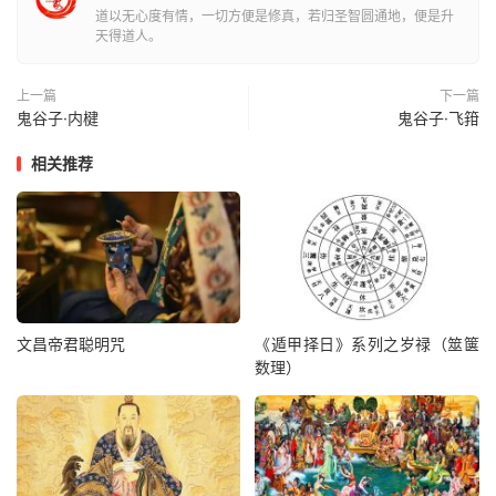
道以无心度有情，一切方便是修真，若归圣智圆通地，便是升
天得道人。
上一篇
下一篇
鬼谷子·内楗
鬼谷子·飞箝
相关推荐
文昌帝君聪明咒
《遁甲择日》系列之岁禄（筮箧
数理）