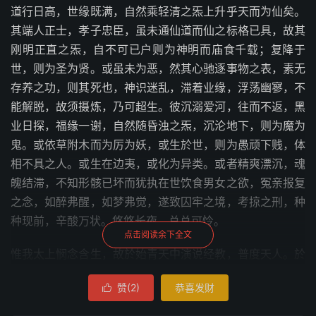
道行日高，世缘既满，自然乘轻清之炁上升乎天而为仙矣。
其端人正士，孝子忠臣，虽未通仙道而仙之标格已具，故其
刚明正直之炁，自不可已户则为神明而庙食千载；复降于
世，则为圣为贤。或虽未为恶，然其心驰逐事物之表，素无
存养之功，则其死也，神识迷乱，滞着业缘，浮荡幽寥，不
能解脱，故须摄炼，乃可超生。彼沉溺爱河，往而不返，黑
业日探，福缘一谢，自然随昏浊之炁，沉沦地下，则为魔为
鬼。或依草附木而为厉为妖，或生於世，则为愚顽下贱，体
相不具之人。或生在边夷，或化为异类。或者精爽漂沉，魂
魄结滞，不知形骸已坏而犹执在世饮食男女之欲，冤亲报复
之念，如醉弗醒，如梦弗觉，遂致囚牢之境，考掠之刑，种
种现前，辛酸万状。悠悠长夜，总总可怜。
点击阅读余下全文
惟我太上悯念含生，故於始青天中演说经教，普度天人。於
是有炼度之法，降授人间，今古流传，幽明何泽。奈何阅世
赞(
2
)
恭喜发财

既久，流弊滋多，万户千门，纷然并起。水火之先后既殊，
诀目之详略弗一。或非此而是彼，或是此而非彼。后学无所