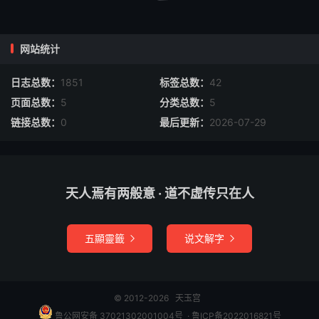
仙返还之道，发明其理，仍分炼度之事凡一十六条，列述于
后，总题曰：炼度内旨。凡余同志，有能体太上设教度人之
意，即依此而行，使幽冥沾济拔之恩，而同跻道岸，则宜真
网站统计
甘坐泄露之罪，亦无憾矣。若无操修济度之实，而徒以资谈
日志总数：
1851
标签总数：
42
柄，益辩口，且妄示非人，则亦自速冥谴，又非区区之过
也。学者其勉之哉。嗣派末学浚仪元阳赵宜真稽首敬书。
页面总数：
5
分类总数：
5
链接总数：
0
最后更新：
2026-07-29
书符箓法
入靖，具列香炉、水盂、朱墨、笔砚、符箓于前，炼师端
坐，收视返听，灭念存诚，呼吸定息，物我两忘，於大定光
天人焉有两般意 · 道不虚传只在人
中，运心上朝慈尊，略述斋意，乞降符箓奉行。恍若得旨，
师复引真炁从天目中出，随笔於箓中符下圈上作圆象运过，
五顯靈籤
说文解字


就中一点注念，湛然生化之机，其肇於此。又自坎起，点
五
行
，五位相生，则生生之理具矣。却自外而内，左涂九转出
笔，亦运自己真光上朝泥丸，一念随笔直上，升入虚元之
© 2012-2026
天玉宫
境，更无挂碍。故曰：丹阳火会灵元室，中有自然明的的。
鲁公网安备 37021302001004号
​​​ ·
鲁ICP备2022016821号