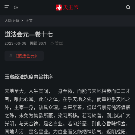



大隐专题
正文

道法会元—卷十七
2023-06-08
阅读(867)
赞(
2
)

#
《道法会元》
玉宸经法炼度内旨并序
天地至大，人生其间，一身至微，而能与天地相参而曰三才
者，唯此心耳。此心之体，在乎天地之先，而量包乎天地之
外，主宰一身，该具众理。本来至善，但以气禀有纯粹偏驳
之殊，未免为物欲所蔽，染习所移。若习於善，则此心广大
光明，与天合德，是名白业。若习於恶，则此心昏昧悿塞，
同地卑污，是名黑业。为白业而又能栖神炼气，返阴成阳，