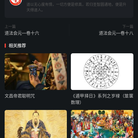
道以无心度有情，一切方便是修真，若归圣智圆通地，便是升
斋肃身心，收敛精神，书拂符箓。行坛之际，直须人我两
天得道人。
忘，声色俱泯，忘情绝念，然后从容详缓，次第奉行。其投
坛善士，亦当尽敬尽诚，躬亲柢奉，皆以济度为心，不得临
上一篇
下一篇
事荒怠而获罪於天也。
道法会元—卷十六
道法会元—卷十八
相关推荐
夫炼师者，本为幽冥鬼神之模范。若模不模，范不范，於济
度之功何有哉。矧鬼神之於人，非可以声色相通，惟可以心
诚相感。若我悟他亦悟，我迷他亦迷。其幽冥境界，亦随心
念化现。我心昏昧猥小，则幽冥之境亦成夜府穷乡。我心广
大光明，则幽冥亦成天宫争界。我能修持正道，则鬼神感
悟，亦返邪归正矣。倘自己身心邪妄，而口说正法，徒为鬼
文昌帝君聪明咒
《遁甲择日》系列之岁禄（筮箧
神窥笑，愈增障蔽，又安能承水火炼度之功哉。
数理）
其水火先后之说，有先水后火者，有先火后水者，或以心肾
为坎离，或以两肾之炁为水火，如是之不一者，盖以大道微
妙，实关天机，禁戒至重，难以言传，先师不得已而假浅近
之说引接初真。孰知后学竟此执迷，无复参究，良可惜哉。