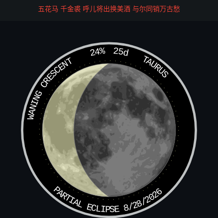
阳，而点化离中之阴，运归戊己，炉中依法烹炼，则自无中
五花马 千金裘 呼儿将出换美酒 与尔同销万古愁
生有，体变纯阳，而超乎天地之外矣。炼度之法，盖取诸此
而推以及人，则运吾身纯阳之道炁，而点化纯阴之鬼魂，则
是以我之阳而炼彼之阴。阴阳交感，幽显潜通，其超度可必
24%
25d
矣。苟自己真阴真阳之不识，水火升降之未能，而欲炼彼幽
TAURUS
WANING CRESCENT
魂，是犹家无檐石之储，而欲济他人之贫，奚可得也。
宜真自幼慕道从师，盖掌窃窥于此矣。幸蒙师授，佩服不
忘，第金火返还之方，栖神导炁之旨，未能自明，於是博参
旁求，始得要领。乃知体用相须，道法一致，唯操存施用之
不同耳。庐陵西林元极子袁大方，昔尝与余同门受法，继而
从余论道卒业，遂相与发其两端，而会于一理。暇日又将法
中符章经道、简策韶令、诸阶雷文，各以类聚，编次略成。
适复有同志来究水火炼度之说，因感兵劫之余，丧亡何限，
而宜真叨佩灵文，坐此逆境，既不得安身方便以广济拔之
PARTIAL ECLIPSE 8/28/2026
意，而又拒蔽来学，岂仁人之心哉。是以冒犯天禁，将平日
所闻师授炼度口诀，又问摭诸家论议之长者，而皆证之以神