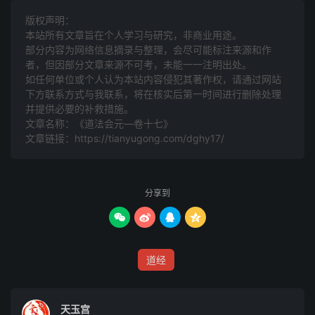
就正，唯只甘心冥行而已。甚而敷扬浮泛，巧好声容，驰逞
版权声明：
文辞，致饰於外，务以悦人以沽名利，而人亦有取於此而笃
本站所有文章旨在个人学习与研究，非商业用途。
部分内容为网络信息摘录与整理，会尽可能标注来源和作
信之。间有好学之士欲求其理，则一齐人和之众，楚人咻
者，但因部分文章来源不可考，未能一一注明出处。
之。若此者，不可枚数。试举一二言之。
如任何单位或个人认为本站内容侵犯其著作权，请通过网站
下方联系方式与我联系​​，将在核实后第一时间进行删除处理
凡诀目之详者，本为下士，体未洞真。使遵而行之，庶几心
并提供必要的补救措施。
念有所持执，不致他想。奈何后学未能悉究其理，徒为繁琐
文章名称：《道法会元—卷十七》
文章链接：
https://tianyugong.com/dghy17/
所惑，念想专驰於外，神炁不得凝聚。凡诀目之略者，本为
下士多务外事，乃削其繁琐，使知用工於内，庶几神凝气
聚，体立用行。奈何后学竟不能操修於内，徒为简略所误，
分享到
适以资其疏慢卤莽之谋。二者之间，体用胥失。上负仙圣设
教之意，下孤幽冥望度之情。今考玉宸经炼，繁衍悉除，唯




务真实。外而讽扬经法，开悟幽冥，内而涵育精神，摄炼魂
魄。体用兼备，详略得宜。学士信受矣，尤当於平居暇日，
道经
博访真师，讨诠妙义，究返阴成阳之理，明拘魂摄魄之方，
依诀修持，知行并进，必先成己而后成物，所谓先觉觉后，
天玉宫
自度度他者也。万一世缘牵纽，酬应所拘，亦当暂停俗务，