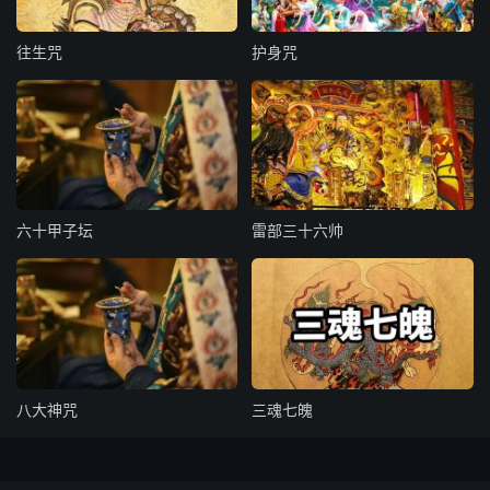
其诸家之说，惟用心火肾水，离火坎水，皆指后天之水火，
非先天之真水真火已。虚靖先生云：心肾元非水火乡。又
往生咒
护身咒
云：真阴真阳既不识，水可浴兮火可炙。灵光一点不分明，
受度亡魂有何益。夫真火者，坎中之阳也；真水者，离中之
阴也。此之阴阳，得乾坤之中炁。所以坎纳甲戊，离纳甲
己，戊己二土会于中央，而统御西方者，盖由乾再索於坤而
得中女成离卦，坤再索於乾而得中男成坎卦，则是坎中阳
爻，即乾之中爻，离中阴爻即坤之中爻。故离坎二卦为乾坤
六十甲子坛
雷部三十六帅
之用，而行乎天地之问。《参同契》曰：二用无爻位，周流
行六虚。来往既不定，上下亦无常。政谓此也。然真火取於
坎，其用却在离；真水取於离，其用却在坎。坎离互用，水
火相须。仙师谓以铅投汞，名曰华池；以汞投铅，名曰神
水。水火妙用，虽不可攘然而分，然稽之紫阳丹诀，取将坎
位心中实，点化离宫腹裹阴。是乃先进阳火，而后退阴符。
八大神咒
三魂七魄
故修炼之工，要不可不先火而后水也。下学之士，非遇真师
指示，岂可强猜。唯神仙返还之道，以法擒制，取坎中之