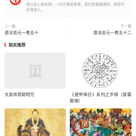
道以无心度有情，一切方便是修真，若归圣智圆通地，便是升
元帅单阏，雷部万神，九霄玉清府东灵上相瑞光仙师，六华
天得道人。
玉霙使者，散花玉女，主雪将军，回风结云使者，月府太阴
神吏，一合下降，督勒当处城隍主者，近境潭洞龙神，限三
上一篇
下一篇
日之内，疾速斡旋造化，燮理阴阳，凝冻结冰，屑云雕雪。
道法会元—卷五十
道法会元—卷五十二
即使雷同一色，转温盎以布凝严；天散六花，豁凶荒而成祥
相关推荐
瑞。俾民安於乐土，庶岁协於丰年。消殄虫蝗，肃清疵疠。
广显清微之化，用符祈祷之诚。冒犯天威，臣下情不胜惶惧
战栗俟命之至。谨具章奏以闻。谨奏。
年月日具位臣姓某上奏。
谨遣
文昌帝君聪明咒
《遁甲择日》系列之岁禄（筮箧
数理）
九天捷疾符使杨杰操捧
上达
笺魏元君引进