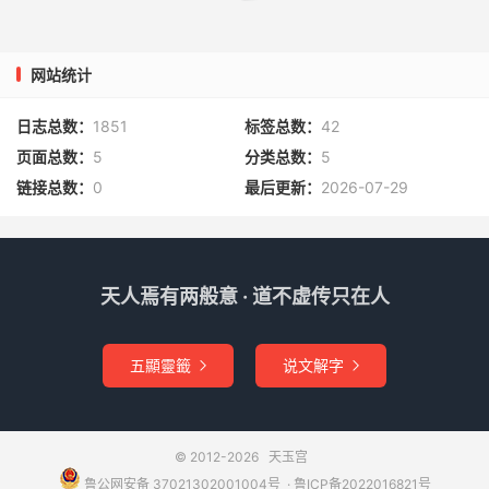
奉行。次丐宣命雷霆三大天君，雷部万神，一合下降，督勒
当处城隍主者，近境潭洞龙神，跟三日之内，疾速斡旋造
网站统计
化，燮理阴阳，凝冻结冰，屑云雕雪。即使云同一色，转温
盎以布凝严；天散六花，豁凶荒而成祥瑞。俾民安於乐土，
日志总数：
1851
标签总数：
42
庶岁协於丰年。消殄虫蝗，肃清疵疠。广显清微之化，用符
页面总数：
5
分类总数：
5
祈祷之诚。冒读师严，伏冀原宥。不宣。
链接总数：
0
最后更新：
2026-07-29
年月日具位嗣振孙某书上。
笺雷霆九司上九霄琅章
天人焉有两般意 · 道不虚传只在人
具位臣姓某谨据入意。臣领词虔切，未敢自专。除已拜奏章
书，上闻九宸玉陛，祖师玄省，希恩施行外，谨遵元降，进
五顯靈籤
说文解字


呈九霄合章上闻者。
空五寸篆符。
© 2012-2026
天玉宫
右章泄自太虚，流布三界。臣谨端肃上启
鲁公网安备 37021302001004号
​​​ ·
鲁ICP备2022016821号