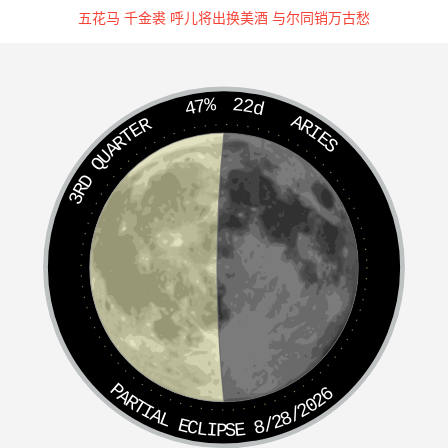
年月日具位臣姓某笺上。
五花马 千金裘 呼儿将出换美酒 与尔同销万古愁
谨遣
47%
22d
九天捷疾符使杨杰操捧
ARIES
3RD QUARTER
上达
家书上祖元君
具位嗣派孙某，即日稽首再拜，书上宗师金阙昭凝妙道保仙
元君幕下。某草芥微生，雷霆小吏，上叨接引，获侍班行，
夙夜兢惶，无由报称。今据入意。除已拜奏章书，奏闻九宸
玉陛，祖师玄省，请恩施行外，重念某德薄任重，过着功
微，不足以感召真灵，斡旋造化，非资启迪，曷遂显扬。谨
具家书上闻，伏丐师慈，俯念宗枝，垂怜末学，即赐转闻师
PARTIAL ECLIPSE 8/28/2026
省，及清微开基演振承流袭庆诸大师真，保奏帝廷，颁降洪
恩，告下三界，赦过民咎，斡运化枢。赐降符章经道，付授