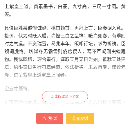
上紫皇上道。黄素墨书，白篆。九寸高，三尺一寸阔。黄
签。
具位臣姓某诚惶诚恐，稽首顿首，再拜上言：臣奏据入意。
投词，伏为时既入腊，尚悭三白之呈祥；暖尚如春，有乖四
时之气运。不资瑞雪，曷兆丰年。皈叩行坛，求为祈祷。臣
领词虔恪，切详冬无霜雪则疫疠侵人，寒不严凝则虫蝗蠹
物。民忧既切，理合奉行。谨取某月某日为始，祗就某处建
坛，约限某日告行符章经道，依法祈祷。未敢自专，谨遵元
降，进呈紫皇上道宝章上闻者。
空五寸篆符。
点击阅读余下全文
右宝章泄自太虚，流布三界。谨谨端肃，志心再拜上奏高上
神霄玉清真王南极长生大帝，
赞(
2
)
恭喜发财

东极青华大帝，