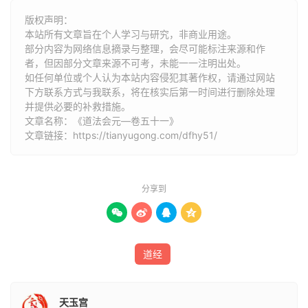
九天应元雷声普化天尊，九
版权声明：
本站所有文章旨在个人学习与研究，非商业用途。
天雷祖天帝，
部分内容为网络信息摘录与整理，会尽可能标注来源和作
者，但因部分文章来源不可考，未能一一注明出处。
如任何单位或个人认为本站内容侵犯其著作权，请通过网站
上清紫微碧玉宫太一大天帝，
下方联系方式与我联系​​，将在核实后第一时间进行删除处理
并提供必要的补救措施。
六天洞渊大帝，
文章名称：《道法会元—卷五十一》
文章链接：
https://tianyugong.com/dfhy51/
六波天主帝君，
可韩司丈人真君，
分享到
九天采访使真君陛下。恭望道慈，允臣所奏，颁降敕旨，降




付三省，宣告九霄诸天台馆府阁，琼台玉府，东灵素宫，方
霙大神之庭，月府太阴之所，三界十方，合属去处，赦民过
道经
咎，斡运阴阳，速会英华，散为瑞雪。颁降符章经道，付臣
奉行，宣、谕雷霆主令大神邓某，正令大神辛某，行令大神
天玉宫
张某，阳雷神君苟某，阴雷神君毕某，紫极冰轮洪波鼓舞大