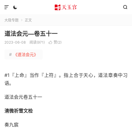



大隐专题
正文

道法会元—卷五十一
2023-06-08
阅读(971)
赞(
2
)

#
《道法会元》
#1『上命』当作『上符』。指上合于天心，道法章奏中习
语。
道法会元卷五十一
清微祈雪文检
奏九宸