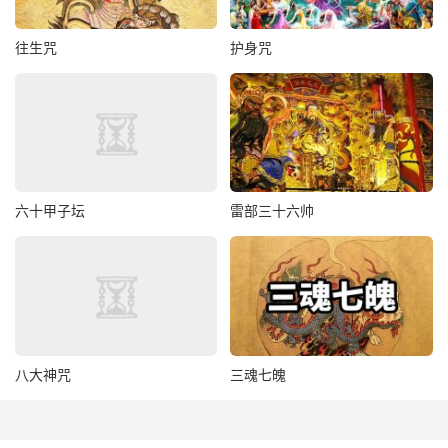
具位臣姓某谨为入意。臣领词虔恪，依法祈祷。今修具章奏
往生咒
护身咒
一函，敢乞转闻泰玄都省，即赐誊奏高上神霄玉清真王九宸
上帝阙下。未敢自专，谨具笺状，端拜上启祖师高元宸照法
王清真紫虚元君道前。恭望师慈，允俞所启，俯念宗枝，垂
怜末学，不以他类章奏进达，敢祈速应。或恕奏文谬误，语
句无伦，行列不端，不合玄范，就乞哀怜，削治正定。必使
上合天心，毋令遣却。请颁敕旨，降付三省，宣告雷霆一府
六十甲子坛
雷部三十六帅
二院三司官君帅将，主雪将军，结云使者，一合下降，督勒
当处城隍主者，近境各处潭洞龙神，限三日之内，疾速斡旋
造化，燮理阴阳，凝冻结冰，屑云雕雪。即使云同一色，转
温盎以布凝严；天散六花，豁凶荒而成祥瑞。俾民安於乐
土，庶岁协於丰年。消殄虫蝗，肃清疵疠。广显清微之化，
用符请祷之诚。冒犯
八大神咒
三魂七魄
师严，臣下情不胜惶惧俟命之至。谨#1。