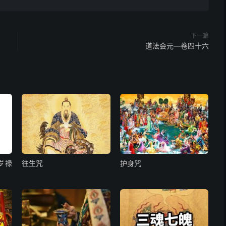
下一篇
奏为某投词，伏念下民积罪，大劫难逃。累载兵戈，饥馑札
道法会元—卷四十六
之朱殷，边城变而青野。迨此多方未靖，凛乎微命如悬。惟
。是以敬抒丹臆，一辰诉皇穹，冀恩宥於民愆，使兵消於境
；含哺鼓腹，期咸囿於雍熙等因。臣领词虔切，不败抑违。
民罪苦，告下大劫天经三宝神咒，命将施行。除已章奏昊天
三境伏魔心章奏闻者。
岁禄
往生咒
护身咒
拜上奏神霄玉清真王长生大帝，东极青华大帝，