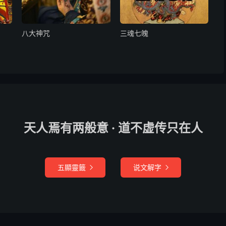
八大神咒
三魂七魄
允愚诚，颁降经章符赦，付臣奉行。伏乞洪恩，降付泰玄都
太一十神，星垣斗府，诸天诸地，诸水诸山，岱岳城隍，宪
民瘼，检会某及境土一切人民，宿生今世，所有故为误犯重
，正顺天文。上消天灾，解日月星辰勃蚀飞变之厄；下禳地
天人焉有两般意 · 道不虚传只在人
刻日各安元治。次丐宣降三炁九霄符章经道，雷帝天君，雷
张天君，神烈阳雷苟神君，阴雷毕神君，雷部万神，九州社
隍里社，国册祀典，诸庙山川，公忠正直英烈神祇，一合巡
五顯靈籤
说文解字


妖氛於境土。当使兵寝刑措，国泰民安。绝寇攘奸宄之余，
，同归清静之风，永托玄元之化。臣