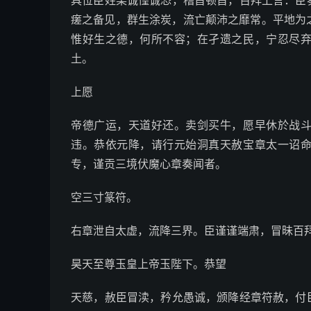
具位臣姓某诚惶诚恐，稽首顿首，百拜上言：臣
瘥之备见，群生涂炭，流亡颠沛之靡常。平地为
惟好生之德，何所不容；在孑遗之民，宁忍尽
土。
上愿
帝德广运，天道好还。卖剑买牛，愿早休於战
违。恭依元降，请行元始洞真天赦宝章太一诏
专，谨贡三境伏魔心章奏闻者。
空三寸篆符。
右章泄自太虚，流降三界。臣谨谨端肃，冒昧百
昊天至尊玉皇上帝玉陛下。恭望
天慈，赦臣冒渎，矜允愚诚，颁降经章符赦，付