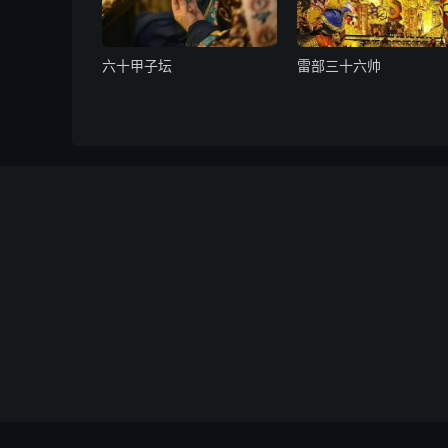
九天雷祖大帝，上清紫微碧玉宫太一大天帝，
六天洞渊大帝，
六十甲子坛
雷部三十六帅
六波天主帝君，可韩司丈人真君，
九天采访使真君陛下。恭望道慈，赦臣冒渎，矜
省，宣告九霄诸天台馆，三官五帝，九府四司，
司里社，合干去处，咸令照应。上体生恩，下矜
罪探愆，咸希大宥，开以自新。端祈摄循地纪
祸，消刀兵水火旱蝗疾疫之灾。抽回行劫神祇，
霆主令大神邓天君，正令大神辛天君，行令大神
令雷神，酆都地祇诸司官将，应时下降，督勒城
游世界，除搀抢贯索之威星，斩馘魔凶，扫杀气
协安靖和平之祉。然后臣等修真有分，进道无魔
干冒