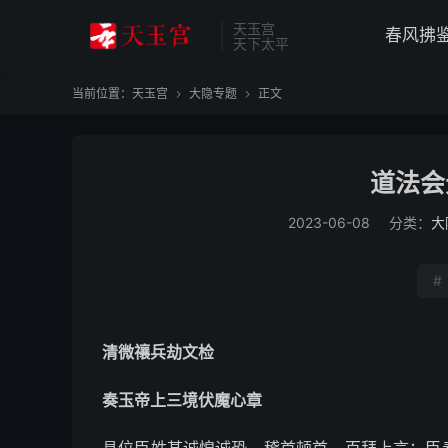
天玉宫
春风拂
天下太平
当前位置：
天玉宫
大隐专题
正文


道法会
2023-06-08
分类：
大
#
清微禳兵劫文检
奏玉帝上三境伏魔心章