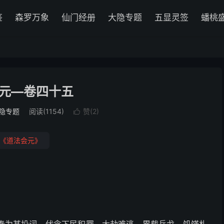
鉴
森罗万象
仙门经册
大隐专题
五显灵签
蟠桃
元—卷四十五
隐专题
阅读(1154)
赞(
2
)

《道法会元》