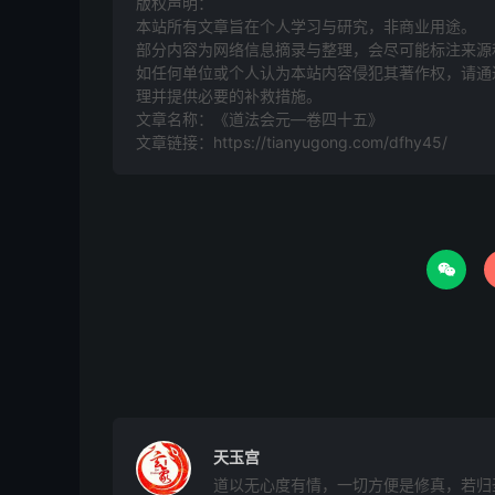
版权声明：
可漏式
本站所有文章旨在个人学习与研究，非商业用途。
部分内容为网络信息摘录与整理，会尽可能标注来源
如任何单位或个人认为本站内容侵犯其著作权，请通过
昊天金阙玉皇上帝玉陛下具位臣姓某谨内封
理并提供必要的补救措施。
文章名称：《道法会元—卷四十五》
方函式
文章链接：
https://tianyugong.com/dfhy45/
三境伏魔心章上诣
具位臣姓某谨外封

三天门下上清天枢院誊进
奏紫微上三境伏魔心章
具位臣姓某诚惶诚恐，稽首顿首，再拜
上言：臣奏为入意同前，至百拜上奏北极紫微伏
天玉宫
赦，付臣奉行。同前结尾。
道以无心度有情，一切方便是修真，若归