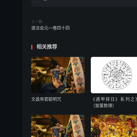
奏九宸上三境伏魔心章
上一篇
具位臣姓某诚惶诚恐，稽首顿首，再拜上言：臣
道法会元—卷四十四
瘥之备见，群生涂炭，流亡颠沛之靡常。平地为
好生之德，何所不容；在孑遗之民，宁忍尽弃
相关推荐
土。上愿
帝德广运，天道好还。卖剑买牛，愿早休於战团
恭依元降，请行元始洞真天赦宝章太一诏命，赦
玉陛，紫微帝阙，希恩施行外，未敢自专，谨贡
空三寸篆符。
文昌帝君聪明咒
《遁甲择日》系列之
（筮箧数理）
右章泄自太虚，流降三界。臣谨谨志心冒昧，百
九天应元雷声普化天尊，