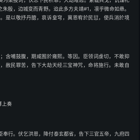
奏为某投词，伏念下民积罪，大劫难逃。累载兵戈，饥馑札
之朱殷，边城变而青野。迨此多方夫靖#1，凛乎微命如悬。
弃。是以敬抒丹臆，哀诉皇穹，冀恩宥於民愆，使兵消於境
斗；含哺鼓腹，期咸囿於雍熙。等因。臣领词虔切，不敢抑
命，赦民罪苦，告下大劫天经三宝神咒，命将施行。未敢自
拜上奏
臣奉行。伏乞洪恩，降付泰玄都省，告下三官五帝，九府四