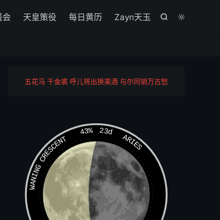

盛会
天皇策役
每日黄历
Zayn天玉


五花马 千金裘 呼儿将出换美酒 与尔同销万古愁
43%
23d
ARIES
WANING CRESCENT