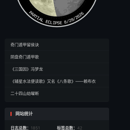
PARTIAL ECLIPSE 8/28/2026
奇门遁甲留侯诀
阴盘奇门遁甲歌
《三国因》冯梦龙
《辅星水法便读歌》又名《八条歌》——赖布衣
二十四山劫曜断
网站统计
日志总数：
1851
标签总数：
42