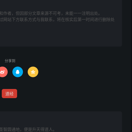
和作者，但因部分文章来源不可考，未能一一注明出处。
网站下方联系方式与我联系​​，将在核实后第一时间进行删除处
分享到



道经
魔大帝陛下。恭望天慈，赦臣冒渎，矜允愚诚，颁降经章符
圣智圆通地，便是升天得道人。