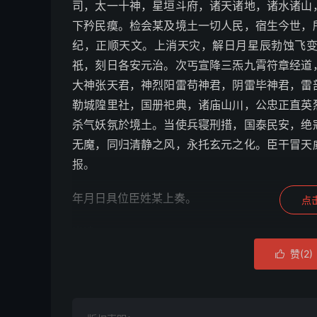
司，太一十神，星垣斗府，诸天诸地，诸水诸山
下矜民瘼。检会某及境土一切人民，宿生今世，
纪，正顺天文。上消天灾，解日月星辰勃蚀飞
祇，刻日各安元治。次丐宣降三炁九霄符章经道
大神张天君，神烈阳雷苟神君，阴雷毕神君，雷
勒城隍里社，国册祀典，诸庙山川，公忠正直英
杀气妖氛於境土。当使兵寝刑措，国泰民安，绝
无魔，同归清静之风，永托玄元之化。臣干冒天
报。
年月日具位臣姓某上奏。
点
谨遣
赞(
2
)

九天捷疾符使杨杰操捧
上达