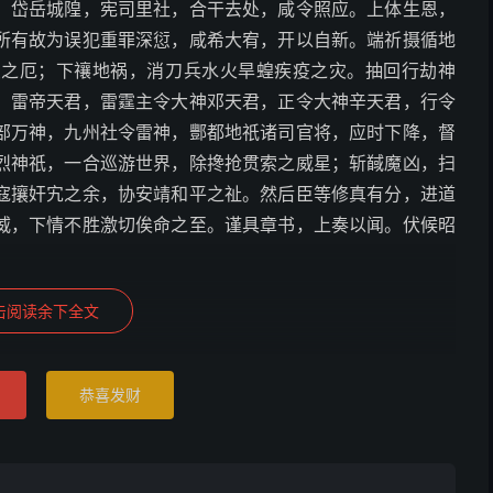
，岱岳城隍，宪司里社，合干去处，咸令照应。上体生恩，
所有故为误犯重罪深愆，咸希大宥，开以自新。端祈摄循地
变之厄；下禳地祸，消刀兵水火旱蝗疾疫之灾。抽回行劫神
，雷帝天君，雷霆主令大神邓天君，正令大神辛天君，行令
部万神，九州社令雷神，酆都地祇诸司官将，应时下降，督
烈神祇，一合巡游世界，除搀抢贯索之威星；斩馘魔凶，扫
寇攘奸宄之余，协安靖和平之祉。然后臣等修真有分，进道
威，下情不胜激切俟命之至。谨具章书，上奏以闻。伏候昭
击阅读余下全文
恭喜发财