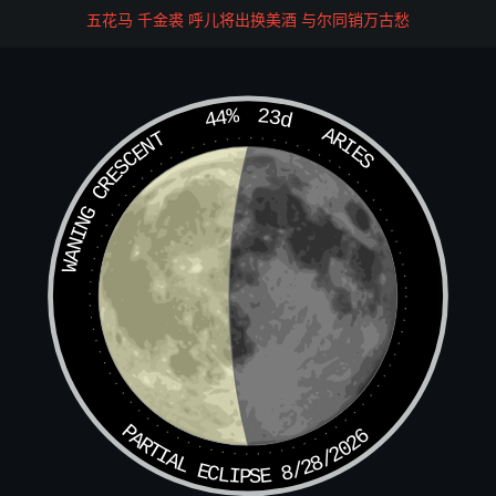
五花马 千金裘 呼儿将出换美酒 与尔同销万古愁
帝，
中元二品地官大帝，
44%
23d
下元三品水官大帝圣前。恭望
ARIES
WANING CRESCENT
圣慈，允俞所请。即赐圣旨，告下三宫九府，百二十曹，合
属去处，咸令照应。特为某解除命运限内所犯天罗地网，五
虚六耗，七伤八难，九横三灾，一切厄会，并希赦宥，解而
释之。同前结尾。
笺魏祖引进
具位小兆臣姓某
谨据入意。臣叨参法箓，职在关誊。既领来词，理宜敷奏。
PARTIAL ECLIPSE 8/28/2026
今修具章奏一方函，敢乞师慈，转闻泰玄都省三位真君，特
赐誊奏