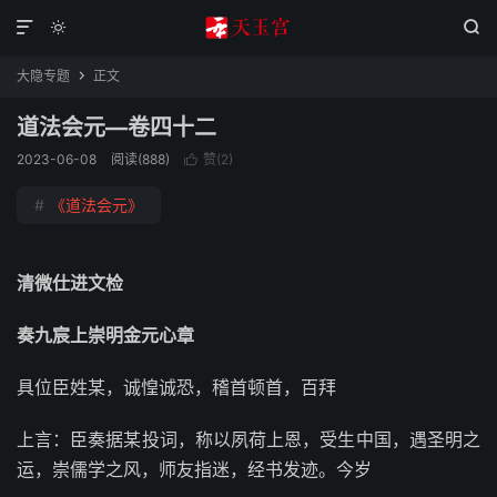



大隐专题
正文

道法会元—卷四十二
2023-06-08
阅读(888)
赞(
2
)

#
《道法会元》
清微仕进文检
奏九宸上崇明金元心章
具位臣姓某，诚惶诚恐，稽首顿首，百拜
上言：臣奏据某投词，称以夙荷上恩，受生中国，遇圣明之
运，崇儒学之风，师友指迷，经书发迹。今岁