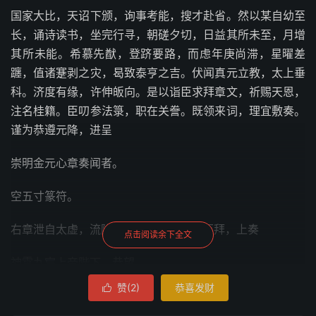
国家大比，天诏下颁，询事考能，搜才赴省。然以某自幼至
长，诵诗读书，坐完行寻，朝磋夕切，日益其所未至，月增
其所未能。希慕先猷，登跻要路，而虑年庚尚滞，星曜差
躔，值诸蹇剥之灾，曷致泰亨之吉。伏闻真元立教，太上垂
科。济度有缘，许伸皈向。是以诣臣求拜章文，祈赐天恩，
注名桂籍。臣叨参法箓，职在关誊。既领来词，理宜敷奏。
谨为恭遵元降，进呈
崇明金元心章奏闻者。
空五寸篆符。
右章泄自太虚，流降三界，臣谨谨端肃百拜，上奏
点击阅读余下全文
神霄九宸上帝陛下。恭望
赞(
2
)
恭喜发财

天慈，俯垂省理，即赐恩命，宣告九霄诸天台馆府阁，行下
九天三界合属真司，日君月后大圣，
五行
五斗星君，二十八