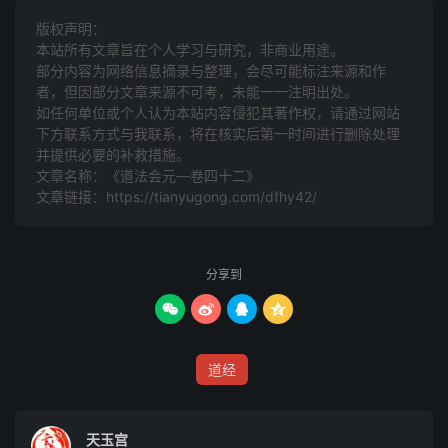
宿，十二宫神，本卯元辰，诸天星宿，主为某解除命运限内
版权声明：
本站所有文章旨在个人学习与研究，非商业用途。
所犯天罗地网，五虚六耗，七伤八难，九横三灾，一切厄
部分内容为网络信息摘录与整理，会尽可能标注来源和作
会，并希赦宥，解而释之。旨命九天长生保命君，广寒宫中
者，但因部分文章来源不可考，未能一一注明出处。
文昌奎宿君，九天开化主宰梓潼元皇帝君，掌桂禄二籍仙
如任何单位或个人认为本站内容侵犯其著作权，请通过网站
官，九天掌禄上卿，华盖大仙真君，蓬莱仙宫合干仙宰，一
下方联系方式与我联系​​，将在核实后第一时间进行删除处理
并提供必要的补救措施。
合下降。主为覆护某等心性开悟，见识该通，事业日新，声
文章名称：《道法会元—卷四十二》
名时誉。今岁秋试，克遂甄收。来春省闱，必先超达。至于
文章链接：
https://tianyugong.com/dfhy42/
就试之日，校艺之时，举笔成章，文气变化，允赖造就，不
负生成。臣干冒天威，下情不胜激切俟命之至。谨奏。
分享到
年月日具位臣姓某上奏。




谨遣
道经
九天捷疾焚炎符使杨杰橾捧
上达
天玉宫