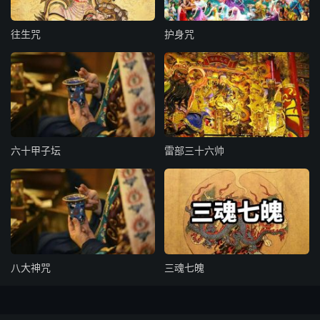
空五寸篆符。
往生咒
护身咒
右章泄自太虚，流布三界，臣谨具状，端肃专拜，上笺
中天大圣北斗九皇上道帝君阙下。恭望圣慈，允俞恳请。即
赐圣旨，告下星宫斗府，二十八宿，十二宫神，本命元辰，
诸天星宿。同前结尾。
六十甲子坛
雷部三十六帅
笺三官上万梵洞章
具位臣姓某百拜
上言：臣笺据入意。臣领词虔切，理难抑违。除已章奏宸廷
斗府，请恩施行外，谨遵元降，进呈万梵洞章上闻者。
八大神咒
三魂七魄
空五寸篆符。
右章泄自太虚，流布三界。臣谨再拜，上笺上元一品天官大