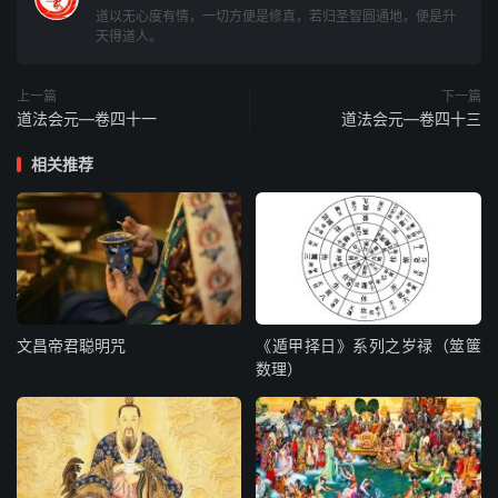
道以无心度有情，一切方便是修真，若归圣智圆通地，便是升
可漏式
天得道人。
神霄九宸上帝陛下具位臣姓某谨内封
上一篇
下一篇
道法会元—卷四十一
道法会元—卷四十三
方函式
相关推荐
奏状上诣
具位臣姓某谨外封
神霄九宸天宫进奏
笺北斗上紫皇上道心章
文昌帝君聪明咒
《遁甲择日》系列之岁禄（筮箧
数理）
具位臣姓某顿首百拜
上言：入意。臣领词虔切，理难抑违，谨遵元降，进呈紫皇
上道心章奏闻者。