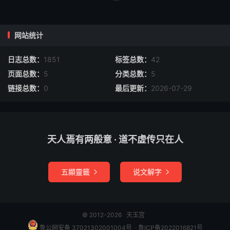
高上玉清真王九宸上帝陛下。未敢自专，谨具笺状，端拜上
启
网站统计
祖师高元宸照法王清真紫虚元君道前。臣恭望师慈，俯念宗
日志总数：
1851
标签总数：
42
枝，允俞所请，或恐奏笺谬误，语句无伦，行列不端，不合
页面总数：
5
分类总数：
5
玄范，就乞哀怜，削治正定，必使上合天心，毋令遣却。仍
链接总数：
0
最后更新：
2026-07-29
丐不以他类章奏进达，敢祈速应，请颁劫旨，降付三省，行
下三界十方，合属真司，咸令照应。特为某解除命运限内所
犯天罗地网，五虚六耗，七伤八难，九横三灾，一切厄会，
天人焉有两般意 · 道不虚传只在人
并希赦宥，解而释之。次丐旨命九天长生保命君，广寒宫中
文昌奎宿君，九天开化主宰文昌梓潼道君掌桂禄二籍仙官九
天掌禄上卿，华盖大仙真君，蓬莱仙宫，合千仙宰，一合下
五顯靈籤
说文解字


降，覆护某心性开悟，见识该通，事业日新，声名时誉。今
岁秋试，克遂甄收，来春省闻，必先超达。至干就试之日，
校艺之时，举笔成章，文气变化允赖造就，不昧生成。臣干
© 2012-2026
天玉宫
冒
鲁公网安备 37021302001004号
​​​ ·
鲁ICP备2022016821号