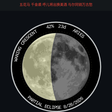
持奏。径诣进奏院，疾速计会呈进。在路不得污坏文状。如
五花马 千金裘 呼儿将出换美酒 与尔同销万古愁
有下界通灵魔鬼，敢当符截奏者，仰唯九泉号令，速送西台
御史，依黑律治罪。事干紧急。毋犯宪章。故关。
年岁月日时关。具位押。
42%
23d
ARIES
WANING CRESCENT
申状式
酆都总录院
本院今据某乡贯某人投词，为有邪鬼伤害人命事，辄具奏状
一方，函封印全。上诣北阴酆都大帝圣前呈进。有劳圣力，
特为通呈。须至申闻者。
右谨具状申请北阴酆都进奏院引进真官。伏望圣慈，允今所
申，不候诸司文字类聚，先为呈进。如奏词文理舛谬，书写
PARTIAL ECLIPSE 8/28/2026
不整，有诸点污，未合格式，全望神功，特为宛转誊奏，请
祈圣旨颁降合属，咸令依奉事理施行。干冒真严，伏候昭