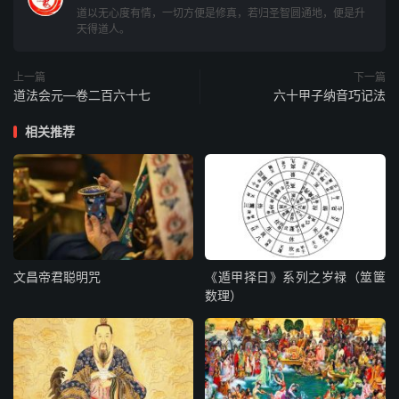
发奏律格
道以无心度有情，一切方便是修真，若归圣智圆通地，便是升
天得道人。
夫酆都之法，并属紫微大帝，酆都大帝，天蓬大元帅之所
掌。凡有行持，必须关奏。傥有失仪，报应极速，刑宪严
上一篇
下一篇
重，与诸司不同。凡发奏法官，存神念道，致齐护畏，然后
道法会元—卷二百六十七
六十甲子纳音巧记法
可免罪愆。昔宗师汪酆都治康王时，命刘府教授书奏。时在
相关推荐
湘潭，其教授临书时，有一女子经过，情动于中。后奏毕，
帝判康王科罪，不合奏词，有脂粉炁。帝判绝禄，乃大魔所
杀。后人发奏，切宜点对字画，语言必须合格，庶可免冒渎
不恭之罪也。
酆都奏格
文昌帝君聪明咒
《遁甲择日》系列之岁禄（筮箧
一、九泉号令符，为破地狱符。皂纸黑书朱印，别有通真破
数理）
地狱符，用之亦可。
一、随差某将，别书真形符一道於下，名为传送符。亦要皂
纸黑书朱印。