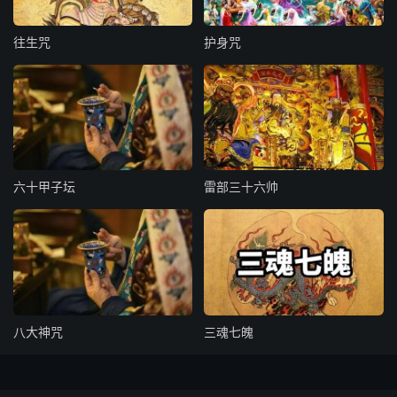
一、就本法中，差将一员。用引一道关发，名为传送关。
往生咒
护身咒
一、申状一封，申北阴酆都进奏院引进真官圣前，名为开拆
引进状，外用角封。
一、奏状一通，上闻北阴酆都玄天郁绝大帝请命施行，外用
方函。
六十甲子坛
雷部三十六帅
递文关式
北阴酆都总录院
当院今为某人投词，有某见被邪鬼侵害，丐求驱治施行，使
院除外，今发紧切奏申文状各一通，上下封印全备，谨上诣
北阴酆都进奏院呈达。欲仗神威，庶臻感格。须至关发者。
八大神咒
三魂七魄
右关地界功曹郑元禧，同本日直符使者，仰遵依宪律，捧符