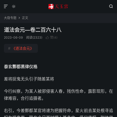



大隐专题
正文

道法会元—卷二百六十八
2023-06-09
阅读(2323)
赞(
4
)

#
《道法会元》
泰玄酆都黑律仪格
差将捉鬼无头引子随差某将
今行纠察，为某人被邪侵害人春，残伤性命，露影现形，在
律难容，合行追摄者。
右引，今差酆都某官将速为把握符命，星火前去某处根寻追