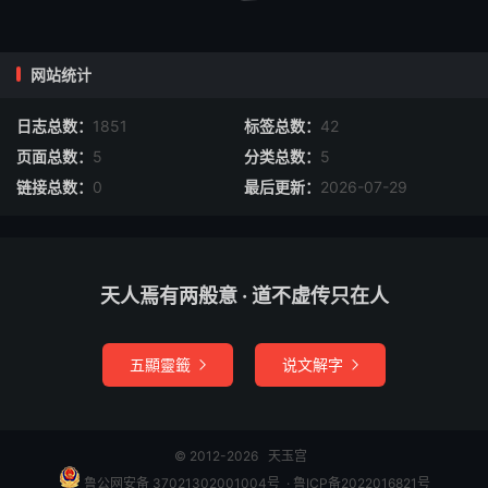
报。谨状。
年岁月日具位姓某状
网站统计
角封面式背书年月日时拜发
日志总数：
1851
标签总数：
42
状申
页面总数：
5
分类总数：
5
链接总数：
0
最后更新：
2026-07-29
具位姓某二封
酆都进奏院
天人焉有两般意 · 道不虚传只在人
奏状式
具位臣姓某，诚惶诚恐，稽首顿首，再拜上言。右臣不揆凡
五顯靈籤
说文解字


愚，冒干圣听。退思僭渎，甘伏诛夷。臣谨奏为某处某人
词，称伏为某人为某事云云。丐为宣行，臣领词虔切，难以
拒抑。除已如何，未蒙报应。今欲如何，合具录事情奏闻
© 2012-2026
天玉宫
者。
鲁公网安备 37021302001004号
​​​ ·
鲁ICP备2022016821号