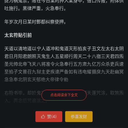
捉为祸鬼祟，限在今日某时押入某身中，借口传报，附体供
吐施行。黑律严重，火急奉行。
年岁次月日某时酆都纠察使押。
太玄符贴引前
天道以清地道以宁人道冲和鬼道灭形掐亥子丑文左太右太阴
君日月阳君朗照灭鬼生人五星顺行周天二十八宿三天君四炁
圣元帅北帝飞天八将准令火急奉行五方肃九亿万众杀吏兵速
至掐子文普召九狱主吏疾速严备如有违电耀摄戾九天赴幽冥
急急奉北阴玄天郁绝大帝律令勑
右符书毕，却於鬼字心书本将名，念逆顺天蓬咒涂，取煞炁
点击阅读余下全文
入。再念后咒遍涂之。
玄冥大将，四臂三头。左辅披发，头戴骷髅，颜如蓝靛，统
赞(
4
)
恭喜发财

领兵头。前后排列，似水不流。九狱主吏，各执戈矛。呼吸