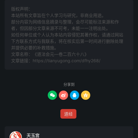
阴雾，鬼惧神愁。考召邪源，不得停留。酆都符部，急速擒
版权声明：
收。吾今用法，要见踪由。急急如北阴玄天酆都郁绝大帝律
本站所有文章旨在个人学习与研究，非商业用途。
令勑。
部分内容为网络信息摘录与整理，会尽可能标注来源和作
者，但因部分文章来源不可考，未能一一注明出处。
烧符咒
如任何单位或个人认为本站内容侵犯其著作权，请通过网站
下方联系方式与我联系​​，将在核实后第一时间进行删除处理
左手子文，右手煞文。
并提供必要的补救措施。
文章名称：《道法会元—卷二百六十八》
文章链接：
https://tianyugong.com/dfhy268/
吾左有日君，右有月君。前有雷电，后有风云。震天动地，
叱咤龙神。受道真炁，受箓真文。三万力士，六甲将军。左
右星聚，前后雷奔。阴阳造化，随手应声。千乘万骑，急召
分享到
汝神。听吾指约，受吾驱分。勑捉鬼贼，从吾降灵。急急如
北阴玄天酆都郁绝大帝律令勑。




无头引前旗式
道经
用皂纸，如事急，用黑纸。黑书九泉符於上。
天玉宫