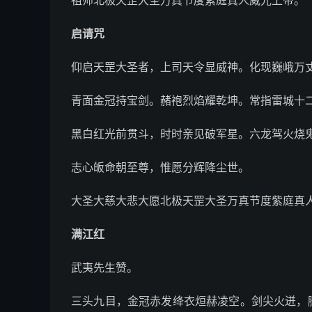
祖师北极天罡大圣万真节度紫庭真人威光上帝。
启请咒
仰启天罡大圣者，上司天令显威神。化现巍峨万
青面金冠持宝剑。赭袍烈焰耀乾坤。常指雷城十
黑白红光前贯斗，时时亲见破军星。六龙驾火烧
志心皈命朝至尊，惟愿分辉降尘世。
大圣大慈大悲大愿北极天罡大圣万真节度紫庭真
满江红
武夷先生赞。
三头九目，金冠赤发绛衣烜赫凌空。剑尖火迸，