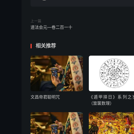
郁离贞。九遍。以舌尖同目光书令吐去。念：
念：
上一篇
月魄叆萧芬艳翳寥。宛延灵兰，郁华结翘。淳金
道法会元—卷二百一十
向太阴，月出之时，正中圆光之际，叩齿十通，
相关推荐
结坎亨。十遍。舌尖同目光书令吹去。
朒朓。酉文。吸十芒白玉光炁流入肾宫，入丹田
可。
书符启请仪
文昌帝君聪明咒
《遁甲择日》系列之
（筮箧数理）
先念三净咒净天地咒。
伏以天之高，星之远，有祷皆通。福可祝，祸可
万真节度紫庭真人威光上帝，天宫主照某本命星