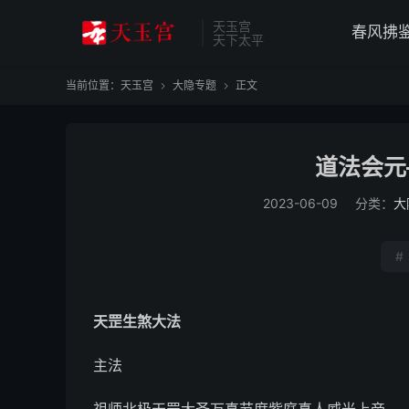
天玉宫
春风拂
天下太平
当前位置：
天玉宫
大隐专题
正文


道法会元
2023-06-09
分类：
大
#
天罡生煞大法
主法