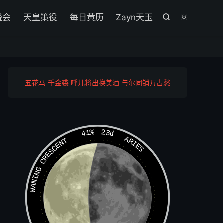

盛会
天皇策役
每日黄历
Zayn天玉


五花马 千金裘 呼儿将出换美酒 与尔同销万古愁
41%
23d
ARIES
WANING CRESCENT