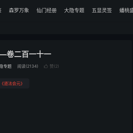
鉴
森罗万象
仙门经册
大隐专题
五显灵签
蟠桃
—卷二百一十一
隐专题
阅读(2134)
赞(
2
)

《道法会元》