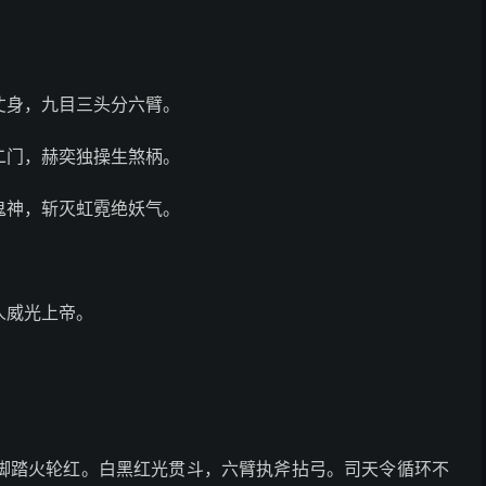
丈身，九目三头分六臂。
二门，赫奕独操生煞柄。
鬼神，斩灭虹霓绝妖气。
人威光上帝。
脚踏火轮红。白黑红光贯斗，六臂执斧拈弓。司天令循环不