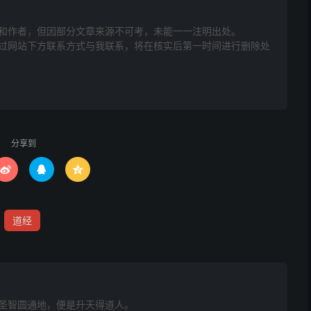
，取炁归祖宫混合。咒云：
和作者，但因部分文章来源不可考，未能一一注明出处。
。飞仙一吸，万鬼伏藏。掐辰文，念唵吽吽喗□哒哩娑诃。
网站下方联系方式与我联系​​，将在核实后第一时间进行删除处
掐戌辰斗剔。
金光灼灼，去魒星一丈远，有一星，正是天罡之星。相貌服
，书一令，直冲罡星身上，见令大怒，忿然涌出顶上，见剑
分享到
。



宫，以结金丹。次取太阴太阳炁各一口咽之。次默诵咒曰：
道经
风郁仪，赤光炳焕。唵郁畔□□，真人元晖。唵嚩咽啰喗哔
日光中。心礼九拜，念：
圣智圆通地，便是升天得道人。