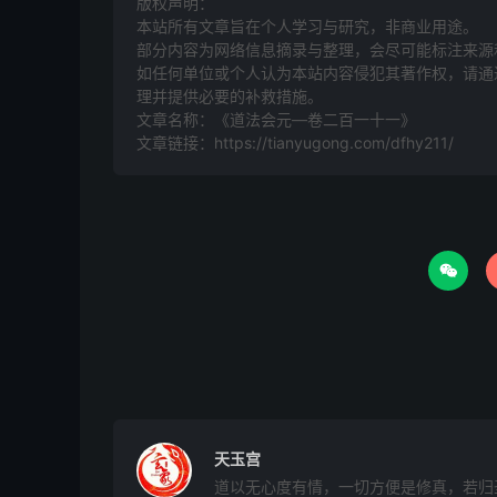
逐月至月建上起戌，至本时，念咒，凝神剔罡斗
版权声明：
本站所有文章旨在个人学习与研究，非商业用途。
部分内容为网络信息摘录与整理，会尽可能标注来源
天帝释章，佩带天罡。五方凶恶之鬼，何不消亡
如任何单位或个人认为本站内容侵犯其著作权，请通过
三遍。赤阳三五至尔摄。阳日掐辰成斗剔，阴日
理并提供必要的补救措施。
文章名称：《道法会元—卷二百一十一》
右七字斗，剔向天罡所指之方，存七星如椀大，
文章链接：
https://tianyugong.com/dfhy211/
色详前。存见，以舌柱上腭，以天目出祖炁金光
尖真火炁射天而出。念秘咒：
天罡钦吸摄。一炁七次。钦吸天罡摄。一炁七遍

右飞光一吸其红炁，急吞三四口，双雷局锁入黄
日魂朱景，照韬绿映。回霞赤童，玄炎标象。奔
哩□诃。
向太阳，日出之时，叩齿九通，心存太阳帝君在
天玉宫
道以无心度有情，一切方便是修真，若归