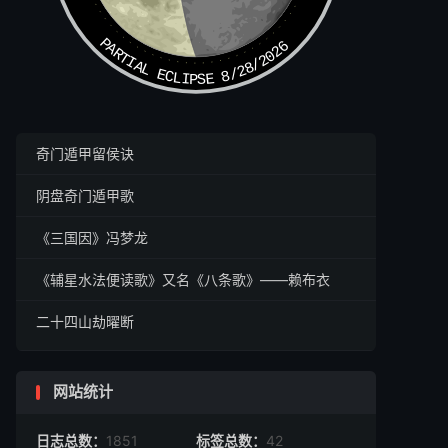
PARTIAL ECLIPSE 8/28/2026
奇门遁甲留侯诀
阴盘奇门遁甲歌
《三国因》冯梦龙
《辅星水法便读歌》又名《八条歌》——赖布衣
二十四山劫曜断
网站统计
日志总数：
1851
标签总数：
42