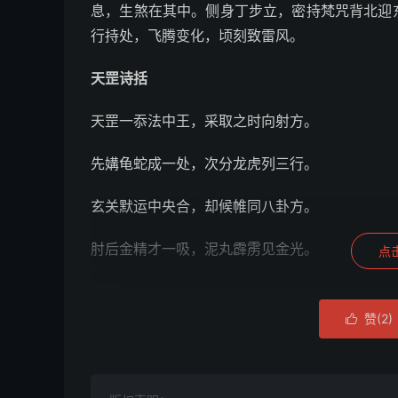
息，生煞在其中。侧身丁步立，密持梵咒背北迎
行持处，飞腾变化，顷刻致雷风。
天罡诗括
天罡一忝法中王，采取之时向射方。
先媾龟蛇成一处，次分龙虎列三行。
玄关默运中央合，却候帷同八卦方。
肘后金精才一吸，泥丸霹雳见金光。
点
起例
赞(
2
)

月月常加戌，时时见破军。破军前一位，誓愿
云。