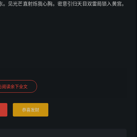
东。见光芒直射烁我心胸。密意引归天目双雷局锁入黄宫。
击阅读余下全文
恭喜发财
不传人。才交中气候，便来亥上寻。有人能晓此，掌上起风