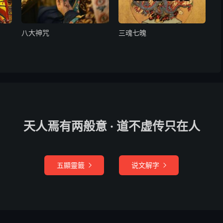
天医院合干神吏，恭望圣慈，洞回昭鉴。臣今奉为某投丐为
为某攻治病魔，消除疾证。倘蒙感应，不昧再生。太上符章
降真炁书符退病，幸已周隆，伏望恩垂光降某身中，庶使疾
八大神咒
三魂七魄
恩。尚冀回还星府，庇佑方来。如上良缘，志心称念消灾解
送，伏惟珍重。
病除精天帝释章佩带天罡五方凶恶之鬼何不消亡飞仙一吸万
心破鬼肚左生喜右煞怒再依生杀取叭敕
天人焉有两般意 · 道不虚传只在人
炁入。
五顯靈籤
说文解字


白炁入。
。