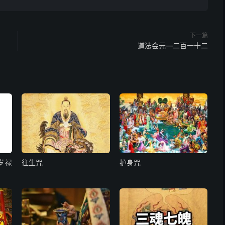
晅晘。卯文。吸九芒红金光之炁咽归心宫，入金田混合。再
下一篇
清莹艮容素标。唵□□□□哼□鉴唵嚩明啰□啰娑婆萨诃。
道法会元—二百一十二
心存太阴皇君在月光中，如后妃之状。心礼十拜，念：
混合。三炁归玉堂，媾合为一金团。凡欲书符治病，无施不
岁禄
往生咒
护身咒
禳，无求弗应。臣某谨焚真香，志心奏启祖师北极天罡大圣
君，斗中解厄诸大灵官，天医赵许二元帅，百药治病李朱二