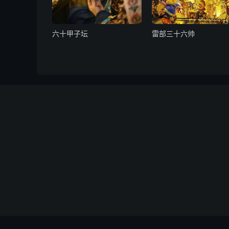
仙官，攻炁院马耿二元帅，田何卢张四大功曹，
某病某事，伏望降布斗光真炁下注神笔之中，特
谨为告行。或攻疮，或书符。向来皈叩上帝，请
六十甲子坛
雷部三十六帅
病痊除，身命安泰。端拜感通之赐，不忘再造之
厄天尊，长生保命天尊，不可思议功德。稽首奉
天罡符法
上台一黄祛却不祥中台二白护身镇宅下台三青治
鬼伏藏急准敕令开天门闭地户留人门塞鬼路穿鬼
晅晘。唵嚩叫啰喗哔哩□诃。掐卯文，取九芒红
朒朓。唵嚩明啰□啰娑婆萨诃。搯酉文，取十芒
炓。唵吽吽喗哇哩□诃。掐辰文，取天罡赤炁入
治疟凝神书六字