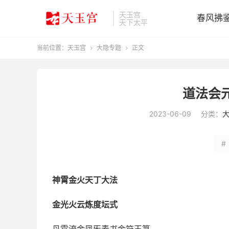
天玉宫
春风拂
天下太平
当前位置：
天玉宫
大隐专题
正文


道法会
2023-06-09
分类：
#
神霄金火天丁大法
金光火云炼度坛式