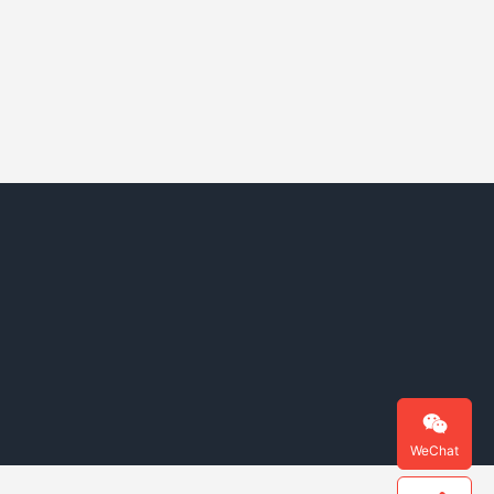

WeChat