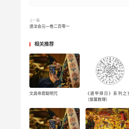
解僧尼道士羁縻符
上一篇
解王法死魂符
道法会元—卷二百零一
解盗贼杀伤符
相关推荐
解庙神摄横死符
解虎狼伤死符
解水火漂焚死魂符
解未学道浅死魂符
文昌帝君聪明咒
《遁甲择日》系列之
（筮箧数理）
解剐割分身死魂符
解官吏检验死魂符