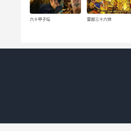
解生产堕胎死魂符
六十甲子坛
雷部三十六帅
解军阵杀伤死魂符
解坠坑落堑死魂符
解蛇犬蝮蝎伤亡符
解砖石磕碎伤亡符
解树木压死符
解牛马践踏死亡符
解咽喉生毒死魂符
解虎豹豺狼伤亡符