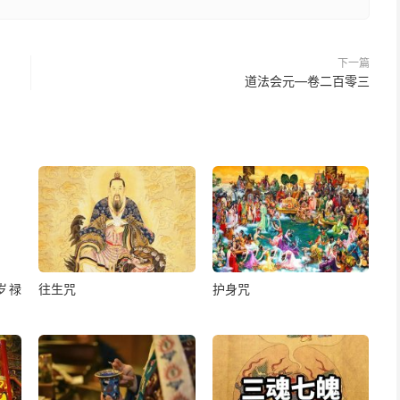
下一篇
道法会元—卷二百零三
岁禄
往生咒
护身咒