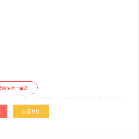
击阅读余下全文
水火二炁入符。法师叩齿，存金钟响彻三天，真王命好生童
如金，辉放真水真火，美相玉容，翠发，天丁冠，持五色宝
恭喜发财
幽壤，直向地狱追取亡魂，冥官恭敬放魂受炼，朝拜真王受