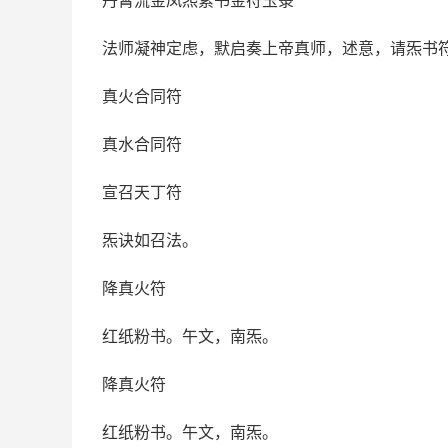
丹霄流金凤炁素书金符玉箓
法师凝神定虑，默启奏上帝真师，述意，请炁书
真火合同符
真水合同符
宣召天丁符
炁诀如召法。
降真火符
红纸粉书。午文，南炁。
降真火符
红纸粉书。午文，南炁。