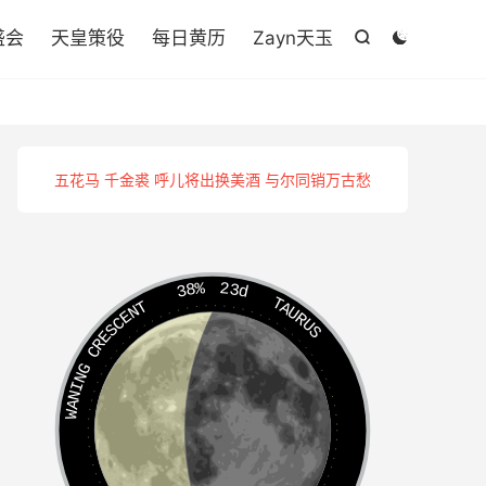

盛会
天皇策役
每日黄历
Zayn天玉


五花马 千金裘 呼儿将出换美酒 与尔同销万古愁
38%
23d
TAURUS
WANING CRESCENT