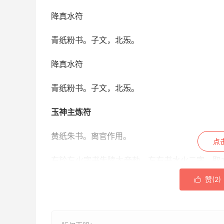
降真水符
青纸粉书。子文，北炁。
降真水符
青纸粉书。子文，北炁。
玉神主炼符
黄纸朱书。离官作用。
点
右於左火字书朱陵大帝勑，左右书水火二字，取
子持起化生之箓付天丁，天丁驾九色丹凤，霞光
赞(
2
)

剑，上有华盖九童子执九色旛，各放真光，照开
箓，立便超升。