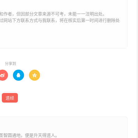
和作者，但因部分文章来源不可考，未能一一注明出处。
网站下方联系方式与我联系​​，将在核实后第一时间进行删除处
分享到



道经
圣智圆通地，便是升天得道人。