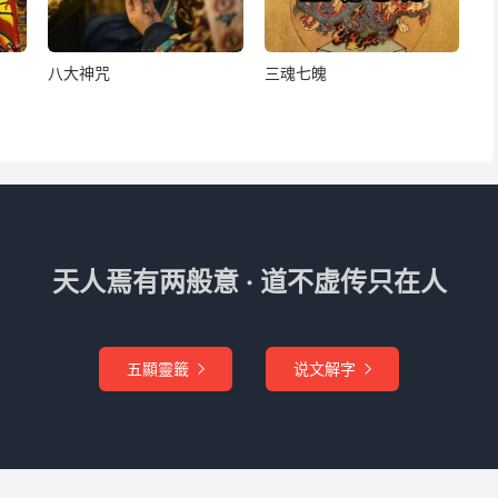
八大神咒
三魂七魄
天人焉有两般意 · 道不虚传只在人
五顯靈籤
说文解字

