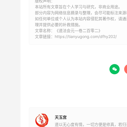
拯济诸项真符
版权声明：
本站所有文章旨在个人学习与研究，非商业用途。
部分内容为网络信息摘录与整理，会尽可能标注来源
黄纸朱书，作用载科。
如任何单位或个人认为本站内容侵犯其著作权，请通过
理并提供必要的补救措施。
拔度符
文章名称：《道法会元—卷二百零二》
文章链接：
https://tianyugong.com/dfhy202/
解冤结符
解累劫相缠符
解冤仇执对符

解被系幽狱符
解奴婢夭恶死符
解漂沈大海死魂符
天玉宫
解救冤对死魂符
道以无心度有情，一切方便是修真，若归