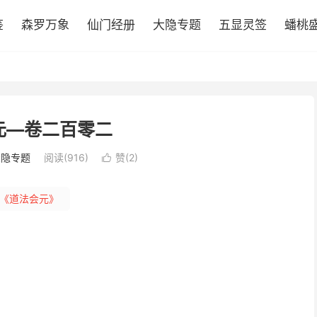
鉴
森罗万象
仙门经册
大隐专题
五显灵签
蟠桃
元—卷二百零二
大隐专题
阅读(916)
赞(
2
)

《道法会元》