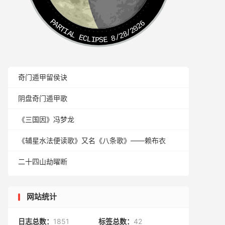
PARTIAL ECLIPSE 8/28/2026
奇门遁甲留侯诀
阴盘奇门遁甲歌
《三国因》冯梦龙
《辅星水法便读歌》又名《八条歌》——赖布衣
二十四山劫曜断
网站统计
日志总数：
1851
标签总数：
42