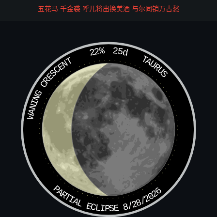
祈晴，则收积阴之炁。极目乾坤淋霾阴翳，收至，吸入咽下
五花马 千金裘 呼儿将出换美酒 与尔同销万古愁
元海中。存积阴之炁直汨入海底，便见海中波浪清明，日轮
晃曜，吾身关窍毛孔中阳光迸出，烁开山川云雾。海中有日
升上，直衮自顶门上天，舒为晴景。
22%
25d
TAURUS
WANING CRESCENT
如此分明，即存将，书符作用召遣，立见报应。
大祈雨符望有起处吸入，维中闭炁急书。
取罡炁
凡书符，毋令妇人见。密室正面召将取炁入符。次开闭四明
黑咒：
轰摄总正，罡极阳明。正元律景，真灵虚散，飘上烘正。
摄。
PARTIAL ECLIPSE 8/28/2026
坐功