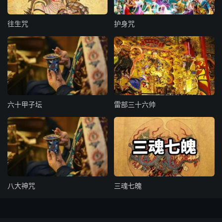
王，火龙火马。从天降下，丙丁将军。从地涌出，火云布
往生咒
护身咒
炁，八龙飞奔。都天五将，□雷发声。飞沙走石，拔树移
根。风轮左拥，火车右行。照耀三界，化作赤城。八卦斗
底，罗布四维。威罩天下，炎焰烈威。鬼精见者，入地万
丈，化作飞灰。古木恶庙，永入尘泥。急急如五雷大威德风
火雷令勅。
祈梼
六十甲子坛
雷部三十六帅
凡祈梼，先须收亢阳积阴之炁，用一高明轩豁处，法师静默
澄神，存元海中波涛浩荡。
祈雨，则收亢阳之炁。极目宇宙炎旱亢阳，收至，吸入咽下
元海中。存亢阳之炁直汨入海底，便见海中波涛涌动，云雾
八大神咒
三魂七魄
蓊冥，吾身关窍毛孔中黑炁进出，遍满天地。元海之水上
腾。须臾，自顶门出去，沛作雨泽。