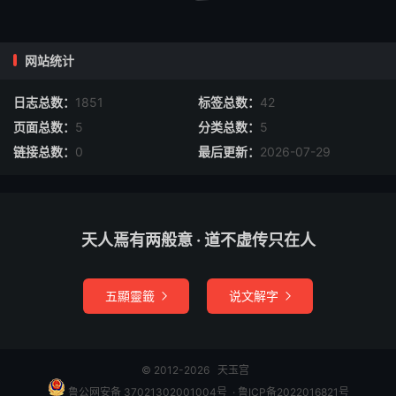
烧符檄时，想黑云随烟而起，法官自身亦作用，别步风火令
罡。存将乘罡从火光而上，直冲天汉用事。元帅在空中现，
网站统计
身长十丈，驱逐风云，一如法师指挥。
日志总数：
1851
标签总数：
42
入靖默坐，用令牌水盂香炉剑印符命等布列於前。存祖师在
页面总数：
5
分类总数：
5
天门上立，诸将罗列吾身左右。候所克时到，先烧符催牒，
链接总数：
0
最后更新：
2026-07-29
次噀水，化成风云雷电雨，所差之将。存念秘咒：□咦□□
喝摄。自肺中出面前，成流星之状，诸将森立拱视。次念秘
咒：咄□呢娑诃。自肝中嘘出坛前，亦如流星之状。击剥，
用一字取炁发声下令，断有雷声。如无雷声，东北方亦有云
天人焉有两般意 · 道不虚传只在人
气叆叇，目视水盂，化为天池，念咒催将行雷雨。
晴想日火趁火而上，直冲天汉。
五顯靈籤
说文解字


天皇罡炁，子。秽炁微尘。寅。一切厌魅，速化残冰。天中
之神，天中之灵，天师收摄，急急如律令。中指中文。
© 2012-2026
天玉宫
鲁公网安备 37021302001004号
​​​ ·
鲁ICP备2022016821号