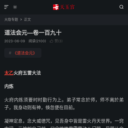



大隐专题
正文

道法会元—卷一百九十
2023-06-09
阅读(2100)
赞(
3
)

#
《道法会元》
太乙
火府五雷大法
内炼
火府内炼须要时时勤行为上。弟子常念於师，师不离於弟
子，我身动则有神，倏忽便在目前。
凝神定息，念大威德咒，见吾身中皆是雷火丹天世界。一窍