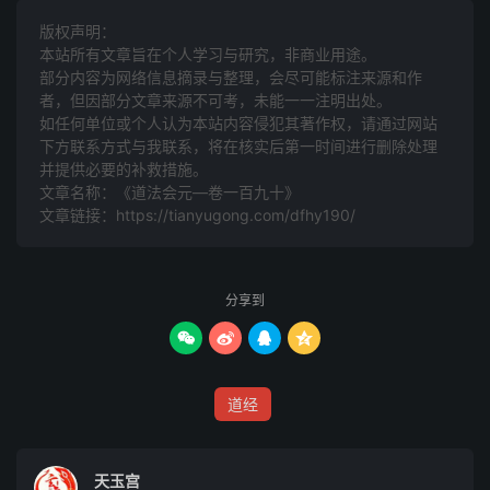
九炁咒
版权声明：
本站所有文章旨在个人学习与研究，非商业用途。
一名五雷开天禹步制雷咒，一名太乙火府总召雷咒。
部分内容为网络信息摘录与整理，会尽可能标注来源和作
者，但因部分文章来源不可考，未能一一注明出处。
九炁青灵，威镇诸星。乾坤之内，奎朗大明。俱通远迩，焕
如任何单位或个人认为本站内容侵犯其著作权，请通过网站
赫流金。婆离流演，风雷鼓霆。掷火威猛，辟荡炎云。斗魁
下方联系方式与我联系​​，将在核实后第一时间进行删除处理
玄备，雷电交横。三炁雷君，飞火炎铃。散云掷雨，救死复
并提供必要的补救措施。
文章名称：《道法会元—卷一百九十》
生。古婆电母，和羲阳青。威灵火府，荫覆清宁。横身万
文章链接：
https://tianyugong.com/dfhy190/
亿，吞日念星。室离九满，魒鲁乾停。雷公闪电，霹雳金
晶。
分享到
七炁雷神，金精提幽。威光勅摄，集骑尘收。八弦雷火，飞
杀玄周。飒风掷火，三界周流。庚辛有将，斩馘无休。




五炁水精，从帝龙軿。兰黎那由，鼓领三元。飞光普应，提
道经
武罗先。仙服帝赐，挂体冲天。多延还颜，辉朗九天。二仪
会合，飞火炎延。化身万亿，咸受帝言。中天雷电，帝立单
晟。忠义拱宸，猛烈腾刚。蒙罗平亿，姚天马苌。阳焰云
天玉宫