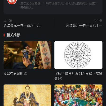
雨，敷演木郎。日初天佑，传奴扶王。八天猛将，吾召汝
道以无心度有情，一切方便是修真，若归圣智圆通地，便是升
天得道人。
名。上帝有勅，赐汝威灵。有功之日，同登玉清。吾不负
汝，立誓分明。汝若负道，魂死不生。殃及九祖，师堕幽
上一篇
下一篇
冥。常行正直，日月同明。身为列仙，辅佐雷霆。急急如玉
道法会元—卷一百八十九
道法会元—卷一百九十一
皇上帝元降律令勅。
相关推荐
召诸将秘咒
唵吽吽，兜术梵应雷轰摄。
五雷大威德神咒
唵吽吽，三檀那韩难延乾夷敕。敕起九天都火部无边大力神
文昌帝君聪明咒
《遁甲择日》系列之岁禄（筮箧
数理）
王，敕起九天大雷火电火飞火流火掷火欻火天火七星霹雳火
焰雷烈火，九天都火王，严驾夔龙，坐骑飞虎，狮子白择，
獬豸麒麟，火驼火象，火雕万群。五帝节钺，四天游行。铜
头铁面，百万神兵。帝钟震响，魔道皆惊。洞天福地，岳渎
幽灵。山倾石撼，百谷沸腾。何物敢当，不伏顺行。巨口风