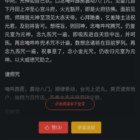
中间，元神如自己状。口念唵吽霹雳震动八门咒，见婴儿自
下丹田上冲至心宫斗府，火光豁开，即是火府彷佛。面前见
师，师随我元神至顶见大赤天帝。心拜跪奏，乞差降主法祝
元君，及别将皆可。想得旨，则回神，念唵吽咤腾咒，仍复
元室为元神。念九炁咒一遍，即吸炁迸自天目中出，并呵
炁。再念唵吽吽兜术咒不计遍，数想念诸将在目前罗列。再
念九炁咒一遍，祝事意了，念小金光咒，仍收归元室为元
神。以大威德咒助之。
请师咒
唵吽霹雳，震动八门。顺律希动，台光上泥丸，爽灵速奔地
户，幽精为吾传送。吾奉大赤天帝君律令敕。
点击阅读余下全文
回神咒
唵吽咤，腾穹隆，速入泥丸。吾奉玉蒂律令敕摄。
赞(
3
)
恭喜发财
