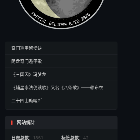
PARTIAL ECLIPSE 8/28/2026
奇门遁甲留侯诀
阴盘奇门遁甲歌
《三国因》冯梦龙
《辅星水法便读歌》又名《八条歌》——赖布衣
二十四山劫曜断
网站统计
日志总数：
1851
标签总数：
42