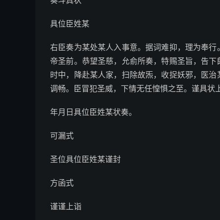
奏斗真状
具位臣姓某
右臣奏为某处某人入事意。据词难抑，理为奉行
帝圣前。恭望圣慈，允俞所奏，特赐圣旨，告下
时中，降赴某人家，扫除故炁，收捉妖邪，医治
调畅。臣冒犯圣威，下情无任惶惧之至。谨具状
年月日具位臣姓某状奏。
可漏式
圣位具位臣姓某谨封
方函式
谨谨上诣