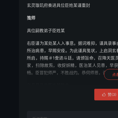
玄灵璇玑府奏进具位臣姓某谨重封
笺师
具位嗣教弟子臣姓某
右臣谨为某处某人入事意。据词难抑，谨具录事
所治病患，早赐安痊。为此谨具笺状，上启洞玄
所启，持赐＃1誊进斗廷，请颁旨命，召降天医
家，扫除故炁，收捉妖精，医治某人见患，早
畅。臣冒犯师严，不胜战灼。恭伺师恩，谨具笺
点
年月日具位臣姓某笺启。
赞(
3
)

可漏式
圣位具位臣姓某谨封