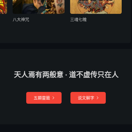
八大神咒
三魂七魄
天人焉有两般意 · 道不虚传只在人
斗廷，笺闻神府及岳府，取旨依法禳度，合牒请照验，速为
五顯靈籤
说文解字


子时中，召遣治病功曹，驱邪将吏，赴某家，扫除故炁，收
者。
牒。