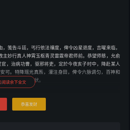
由，笺告斗廷，丐行依法禳度，俾令凶星退度，吉曜来临，
教主妙行真人神霄玉枢青灵雷霆帝君师前。恭望师慈，允俞
灵官，治病功曹，驱邪将吏，定於今夜亥子时中，降赴某人
获安可。特降瑶光真炁，灌注身田，俾令六脉调匀，百神和
状上启，以闻。谨状。
击阅读余下全文
恭喜发财