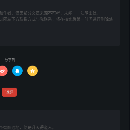
和作者，但因部分文章来源不可考，未能一一注明出处。
网站下方联系方式与我联系​​，将在核实后第一时间进行删除处
分享到



洞玄教主，敷启斗真，依法禳度外，谨具笺状，上启东岳天
圣旨，下本属曹局典案，将某人前生今世故作悮为，负债冤
功曹，驱邪将吏，定於今夜亥子时中，赴某家，扫除故炁，
道经
明显天威。臣冒犯圣威，下情无任恭伺恩光之至。谨具状上
圣智圆通地，便是升天得道人。