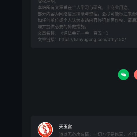
版权声明：
方函式
本站所有文章旨在个人学习与研究，非商业用途。
部分内容为网络信息摘录与整理，会尽可能标注来源
如任何单位或个人认为本站内容侵犯其著作权，请通过
谨谨上诣
理并提供必要的补救措施。
文章名称：《道法会元—卷一百五十》
五雷使院呈进具位臣姓某谨重封
文章链接：
https://tianyugong.com/dfhy150/
笺东岳
具位臣姓某

右臣谨为某处某人入事意。据词难抑，除已笺闻
齐大生仁圣帝圣前。恭望圣慈，允俞所启，特降
愆，口牙咒诅，咸祈赦释。遣降神医灵官，治病
收捉妖邪，医治某见患，早令安好。辅持洞教，
启，以闻，谨状。
天玉宫
年月日具位臣姓某笺上。
道以无心度有情，一切方便是修真，若归