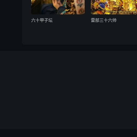
年月日时告行。
六十甲子坛
雷部三十六帅
批朱：专请三五将军刘某疾速奉行。
具位臣姓某承址关奉行。
师衔。
牒式
司额
本司今据某处某人入事意。据词难抑，除已具奏
钦依符文，将某咒诅冤愆即行解释，定於今夜亥
捉妖邪，医治某见患早安。请勿稽迟，须至专牒
牒件如前事。须牒上某处城隍之神，请照验。谨