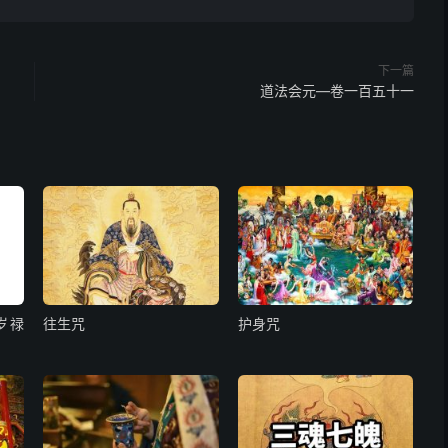
下一篇
道法会元—卷一百五十一
难抑，谨有笺状二函，上诣洞玄教主师前。诣行誊进斗廷，
岁禄
往生咒
护身咒
文，径行开关上达，立伺回辕，定於今夜亥子时中，下赴某
。仍请严行督勒部中将帅，司命六神，守卫家庭，毋纵下邪
行。急如帝命。