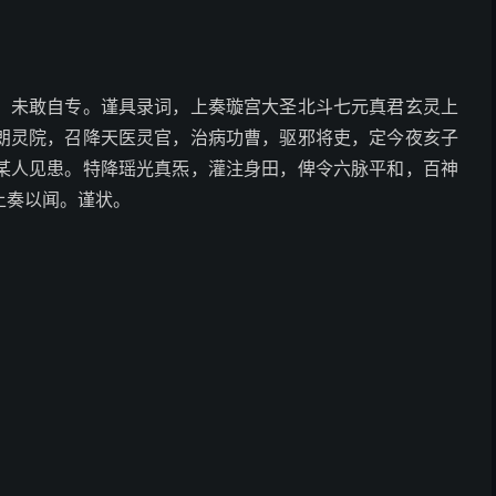
。未敢自专。谨具录词，上奏璇宫大圣北斗七元真君玄灵上
朗灵院，召降天医灵官，治病功曹，驱邪将吏，定今夜亥子
某人见患。特降瑶光真炁，灌注身田，俾令六脉平和，百神
上奏以闻。谨状。