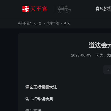
天玉宫
春风拂
天下太平
当前位置：
天玉宫
大隐专题
正文


道法会
2023-06-09
分类：
大
#
洞玄玉枢雷霆大法
告斗行移保病用