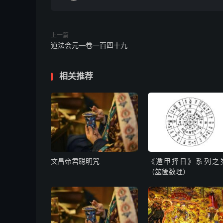
方函式
谨谨上诣
上一篇
道法会元—卷一百四十九
东岳宸庭请进具位臣姓某谨重封
相关推荐
符诰主帅
元始洞玄灵章
臣恭依道旨符文，谨录为某处某人入事意。据词
依法禳度。谨有符文，合行颁降。
文昌帝君聪明咒
《遁甲择日》系列之
符。少阳。九阳不用火车。
（筮箧数理）
右符上告三五九阳铁面主帅刘天君帐前。请依符
家，扫除故炁，收捉妖精。灌注元阳，保安见患
克害。如有干扰，便宜馘伐，以显天威。符到奉