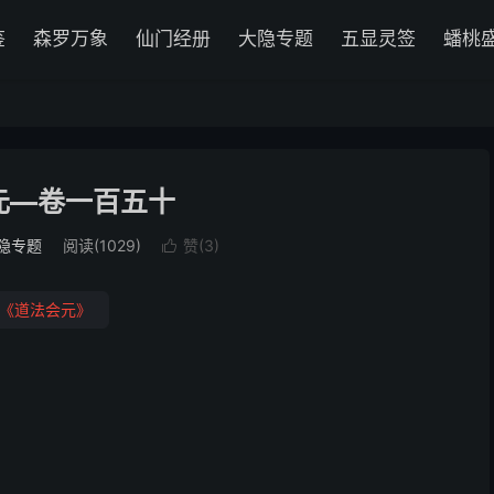
鉴
森罗万象
仙门经册
大隐专题
五显灵签
蟠桃
元—卷一百五十
隐专题
阅读(1029)
赞(
3
)

《道法会元》