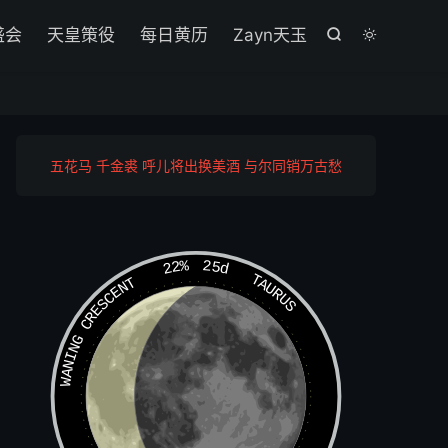

盛会
天皇策役
每日黄历
Zayn天玉


五花马 千金裘 呼儿将出换美酒 与尔同销万古愁
22%
25d
TAURUS
WANING CRESCENT