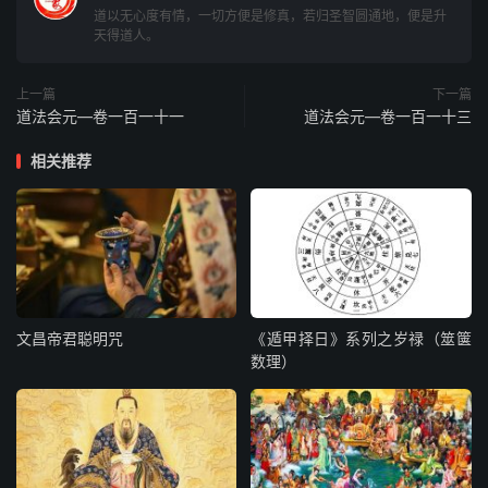
道以无心度有情，一切方便是修真，若归圣智圆通地，便是升
天得道人。
□东斗□□□□□□南斗□□□□□□
上一篇
下一篇
□西斗□□□□北斗□□□□□□□
道法会元—卷一百一十一
道法会元—卷一百一十三
□中斗□□□
相关推荐
三台檄三帅
□□□□
十一曜檄
文昌帝君聪明咒
《遁甲择日》系列之岁禄（筮箧
□□日□月□木□火□土□金
数理）
□□啊水□孛□罗□计
四圣令