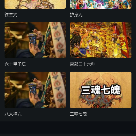
□爱机蓬晃渊猷尧庄翊乌苏乞佑
往生咒
护身咒
二十八宿令掇雨截雨用
□□角□亢□氐□房□心□尾□箕
□□斗□牛□女□虚□危□室□壁
□□奎□娄□冑□昴□毕□觜□参
六十甲子坛
雷部三十六帅
□□井□鬼□柳□星□张□翼□轸
三官檄
□泓天官澄地官水官
八大神咒
三魂七魄
三光
□晅太阳朒太阴炓天罡