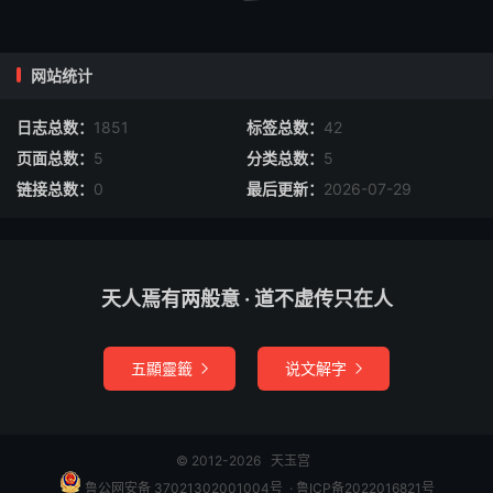
□住本日天干卦冉本日地支卦
四季霆
网站统计
□炳春灼夏□秋□冬
日志总数：
1851
标签总数：
42
页面总数：
5
分类总数：
5
檄
链接总数：
0
最后更新：
2026-07-29
□召乾□离
四季符檄，如春月起雷，则先书令是鸠字，入大壮卦盖，却
天人焉有两般意 · 道不虚传只在人
用檄是住再二字，照依所用之日是何天干地支，卦气盖。符
式三个字一连入，令卦盖。以下依符檄批事意，差将召东方
春雷。
五顯靈籤
说文解字


三省上章拜表背，震卦
© 2012-2026
天玉宫
□道陵张玄葛逊许
鲁公网安备 37021302001004号
​​​ ·
鲁ICP备2022016821号