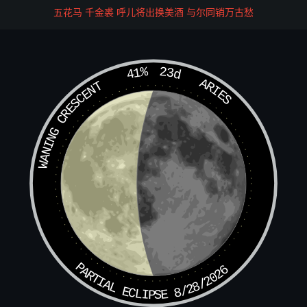
五花马 千金裘 呼儿将出换美酒 与尔同销万古愁
五狱
□东南西北中
41%
23d
ARIES
WANING CRESCENT
五方五帝雷公
□□东呢南□西□北咕中
檄
□竺壮□豫
四季雷
□鸠壮春□壮夏招壮秋策壮冬
PARTIAL ECLIPSE 8/28/2026
檄