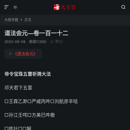



大隐专题
正文

道法会元—卷一百一十二
2023-06-08
阅读(1392)
赞(
2
)

#
《道法会元》
帝令宝珠五雷祈祷大法
邓天君下五雷
□王霖乙渺□严威丙吽□刘航彦辛咭
□孙江壬咤□方美巳吽檄
□吽壮□□解