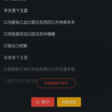
辛天君下五雷
□马郁休乙出□郭元京丙历□方仲高辛丰
□邓拱辰坎功□田元宗中隆檄
□每壮□崆解
张使者下五雷
□蒋刚轮乙呼□毕机先丙□□华文通辛哑
□雷压坎□□陈石中嗄檄
点击阅读余下全文
□并壮□烈解
赞(
2
)
恭喜发财

已上十五令雷神令，用此十五令差使。