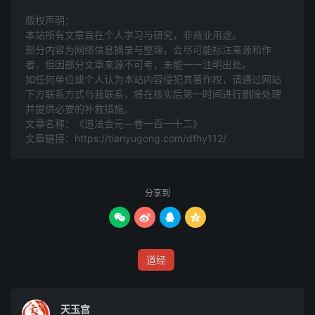
宝珠卦炁帝令三清勑
版权声明：
本站所有文章旨在个人学习与研究，非商业用途。
玉清上清太清
部分内容为网络信息摘录与整理，会尽可能标注来源和作
者，但因部分文章来源不可考，未能一一注明出处。
七宝令
如任何单位或个人认为本站内容侵犯其著作权，请通过网站
下方联系方式与我联系​​，将在核实后第一时间进行删除处理
并提供必要的补救措施。
□咁玉清哔上清哩太清召玉帝□南极杀睒O楹笸镰Ｌ旄
文章名称：《道法会元—卷一百一十二》
文章链接：
https://tianyugong.com/dfhy112/
九
宸令
□免真王维青华嘻九天呕雷祖□碧玉咤洞渊洛六波音可韩□
分享到
采访




九司令
道经
□奕判府呤侍中丽仆射答天雷梵玉枢吁斗枢洗司命木五雷激
元命
天玉宫
五斗檄五方雷神