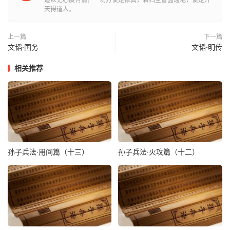
天得道人。
上一篇
下一篇
文韬·国务
文韬·明传
相关推荐
孙子兵法·用间篇（十三）
孙子兵法·火攻篇（十二）