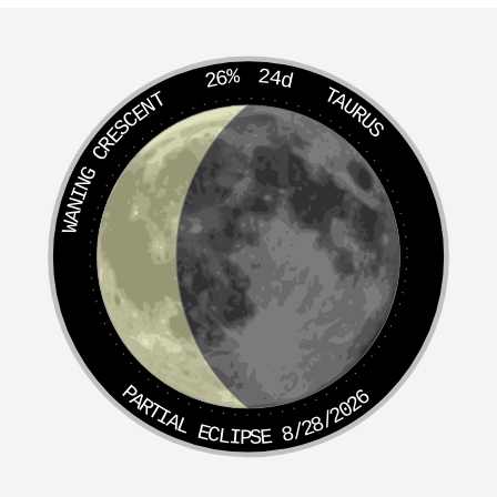
26%
24d
TAURUS
WANING CRESCENT
PARTIAL ECLIPSE 8/28/2026