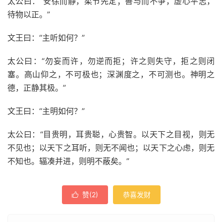
太公曰：“安徐而静，柔节先定；善与而不争，虚心平志，
待物以正。”
文王曰：“主听如何？”
太公曰：“勿妄而许，勿逆而拒；许之则失守，拒之则闭
塞。高山仰之，不可极也；深渊度之，不可测也。神明之
德，正静其极。”
文王曰：“主明如何？”
太公曰：“目贵明，耳贵聪，心贵智。以天下之目视，则无
不见也；以天下之耳听，则无不闻也；以天下之心虑，则无
不知也。辐凑并进，则明不蔽矣。”
赞(
2
)
恭喜发财
