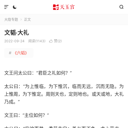



大隐专题
正文

文韬·大礼
2022-09-24
阅读(1143)
赞(
2
)

#
《六韬》
文王问太公曰：“君臣之礼如何？”
太公曰：“为上惟临，为下惟沉，临而无远，沉而无隐。为
上惟周，为下惟定。周则天也，定则地也。或天或地，大礼
乃成。”
文王曰：“主位如何？”