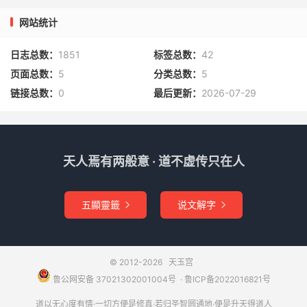
网站统计
日志总数：
1851
标签总数：
42
页面总数：
5
分类总数：
5
链接总数：
0
最后更新：
2026-07-29
天人焉有两般意 · 道不虚传只在人
五顯靈籤
说文解字


© 2012-2026
天玉宫
鲁公网安备 37021302001004号
​​​ ·
鲁ICP备2022016821号
道以无心度有情·一切方便是修真·若归圣智圆通地·便是升天得道人