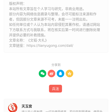
版权声明：
本站所有文章旨在个人学习与研究，非商业用途。
部分内容为网络信息摘录与整理，会尽可能标注来源和作
者，但因部分文章来源不可考，未能一一注明出处。
如任何单位或个人认为本站内容侵犯其著作权，请通过网站
下方联系方式与我联系​​，将在核实后第一时间进行删除处理
并提供必要的补救措施。
文章名称：《文韬·大礼》
文章链接：
https://tianyugong.com/dali/
分享到




兵法
天玉宫
道以无心度有情，一切方便是修真，若归圣智圆通地，便是升