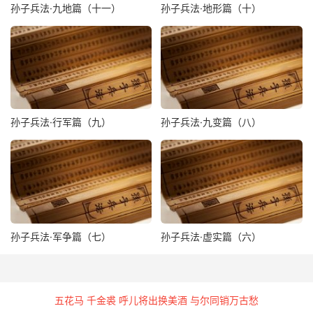
孙子兵法·九地篇（十一）
孙子兵法·地形篇（十）
孙子兵法·行军篇（九）
孙子兵法·九变篇（八）
孙子兵法·军争篇（七）
孙子兵法·虚实篇（六）
五花马 千金裘 呼儿将出换美酒 与尔同销万古愁