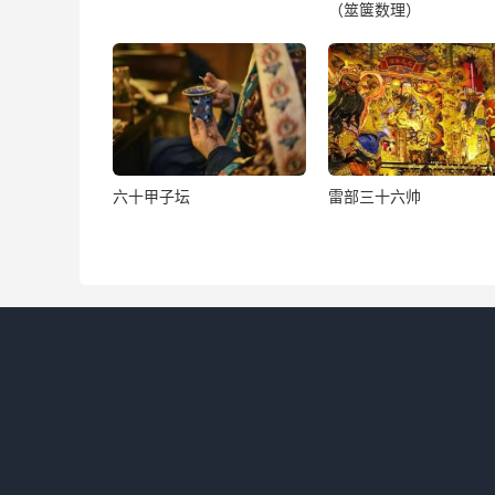
（筮箧数理）
六十甲子坛
雷部三十六帅