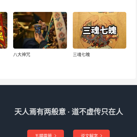
八大神咒
三魂七魄
天人焉有两般意 · 道不虚传只在人
五顯靈籤
说文解字

