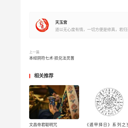
天玉宫
道以无心度有情，一切方便是修真，若归
上一篇
本经阴符七术·损兑法灵蓍
相关推荐
文昌帝君聪明咒
《遁甲择日》系列之