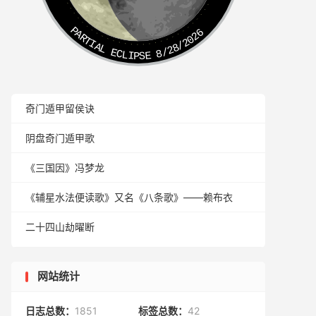
PARTIAL ECLIPSE 8/28/2026
奇门遁甲留侯诀
阴盘奇门遁甲歌
《三国因》冯梦龙
《辅星水法便读歌》又名《八条歌》——赖布衣
二十四山劫曜断
网站统计
日志总数：
1851
标签总数：
42