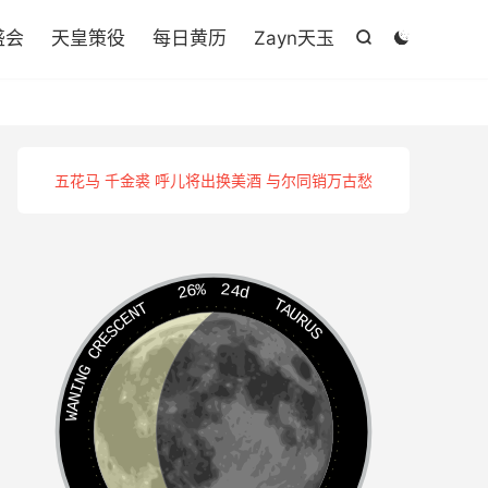

盛会
天皇策役
每日黄历
Zayn天玉


五花马 千金裘 呼儿将出换美酒 与尔同销万古愁
26%
24d
TAURUS
WANING CRESCENT