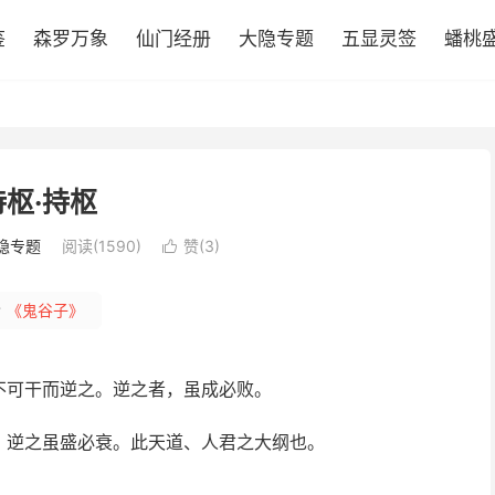
鉴
森罗万象
仙门经册
大隐专题
五显灵签
蟠桃
持枢·持枢
隐专题
阅读(1590)
赞(
3
)

#
《鬼谷子》
不可干而逆之。逆之者，虽成必败。
，逆之虽盛必衰。此天道、人君之大纲也。