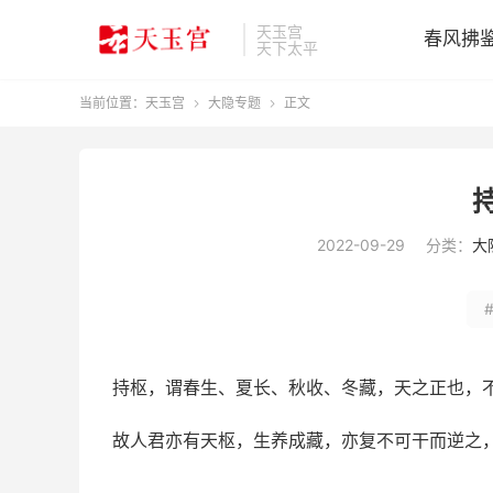
天玉宫
春风拂
天下太平
当前位置：
天玉宫
大隐专题
正文


2022-09-29
分类：
大
持枢，谓春生、夏长、秋收、冬藏，天之正也，
故人君亦有天枢，生养成藏，亦复不可干而逆之