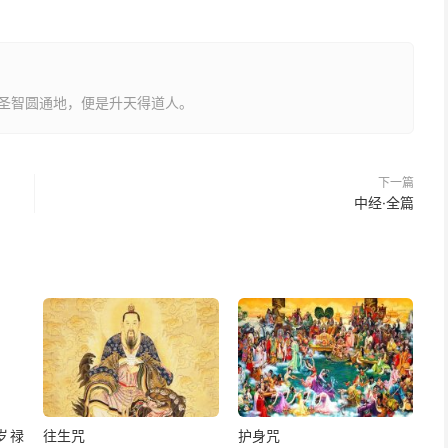
圣智圆通地，便是升天得道人。
下一篇
中经·全篇
岁禄
往生咒
护身咒