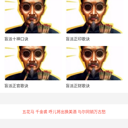
盲派十神口诀
盲派正印歌诀
盲派正官歌诀
盲派正财歌诀
五花马 千金裘 呼儿将出换美酒 与尔同销万古愁