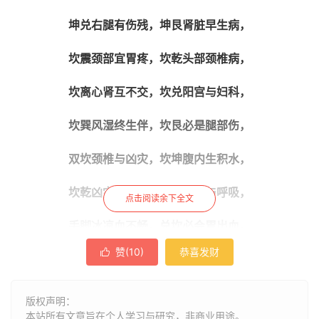
坤兑右腿有伤残，坤艮肾脏早生病，
坎震颈部宜胃疼，坎乾头部颈椎病，
坎离心肾互不交，坎兑阳宫与妇科，
坎巽风湿终生伴，坎艮必是腿部伤，
双坎颈椎与凶灾，坎坤腹内生积水，
坎乾凶灾腿风寒，两兑口腔与呼吸，
点击阅读余下全文
手脚冰凉血不畅，兑坎必会胃出血，
赞(
10
)
恭喜发财

兑乾脑破加胃寒，兑艮面部有伤疤，
兑震头部有破伤，艮坎胃部和肾病，
版权声明：
本站所有文章旨在个人学习与研究，非商业用途。