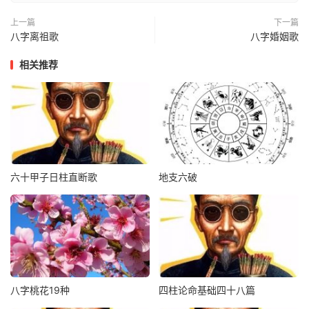
巽坎直断是风湿，两巽风寒入血脉，
上一篇
下一篇
八字离祖歌
八字婚姻歌
上下腹部还涨气。巽震颈椎受风寒，
相关推荐
巽离血管多不畅，巽坤风寒入胃脏，
巽乾风寒腿脚病，离艮心脏不畅通，
胃热子宫生肌瘤，还有乳腺也不安。
六十甲子日柱直断歌
地支六破
离巽心脑生病变，离兑眼疾要注意，
离坤必是乳房病，二离双眼肝胆病，
离乾咽喉与肺经，均要参看元辰断，
向明象上如神助。
八字桃花19种
四柱论命基础四十八篇