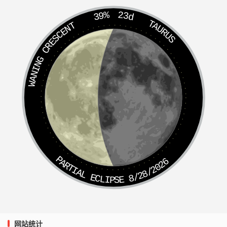
39%
23d
TAURUS
WANING CRESCENT
PARTIAL ECLIPSE 8/28/2026
网站统计