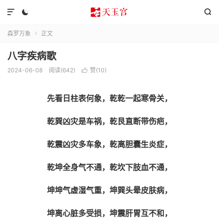



森罗万象
正文

八字疾病歌
2024-06-08
阅读(642)
赞(
10
)

先看日柱表何象，乾乾一起寒骨关，
乾巽凶灾是车祸，乾艮直断带伤疤，
乾震凶灾多车象，乾离胆囊生炎症，
乾坤全身气不通，乾坎下肢血不通，
坤坤气虚湿气重，坤巽头晕皮肤病，
坤离心脏多受损，坤震肝胃互不和，