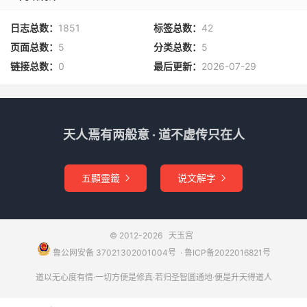
日志总数：
1851
标签总数：
42
页面总数：
5
分类总数：
5
链接总数：
0
最后更新：
2026-07-29
天人焉有两般意 · 道不虚传只在人
五顯靈籤
说文解字


© 2012-2026
天玉宫
鲁公网安备 37021302001004号
​​​ ·
鲁ICP备2022016821号
道以无心度有情·一切方便是修真·若归圣智圆通地·便是升天得道人