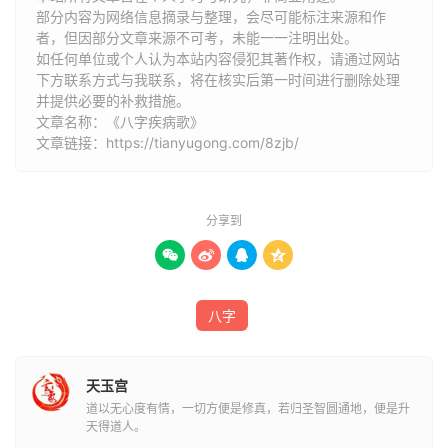
二艮面部多疙瘩，胃病缠身需注意；
部分内容为网络信息摘录与整理，会尽可能标注来源和作
者，但因部分文章来源不可考，未能一一注明出处。
艮兑必主胃开刀，艮震偏瘫双足残，
如任何单位或个人认为本站内容侵犯其著作权，请通过网站
下方联系方式与我联系​​，将在核实后第一时间进行删除处理
并提供必要的补救措施。
艮乾胃病是寒症，艮坤皮烂下无力，
文章名称：《八字疾病歌》
文章链接：
https://tianyugong.com/8zjb/
艮离必是阳宫症，艮巽疝气肠也病，
震艮肝胆结石病，震离必是女人疾，
分享到
神经心率也不佳。震兑咽喉多不适，




左腿还有带残疾。双震皆因房事过，
八字
肾脏不全要细详。震坎需放车祸生，
震乾凶灾事细明，震巽兑巽是凶灾，
天玉宫
道以无心度有情，一切方便是修真，若归圣智圆通地，便是升
天得道人。
震坤下肢肝胃病，巽兑胆囊肩中风，