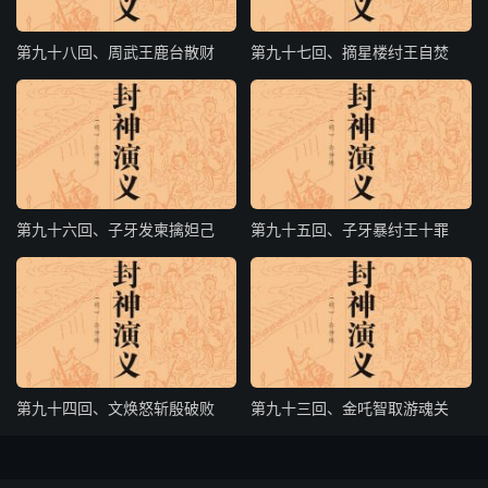
且说闻太师正挫锋锐，慌忙疾走；猛然□抬头，见空中飞有
一人，面如蓝靛，发似朱砂；獠牙生於上下，好凶恶之像。
第九十八回、周武王鹿台散财
第九十七回、摘星楼纣王自焚
闻太师叫辛环：“你看前面飞来一人，甚是凶恶，你可仔小
心。”
话犹未了，雷震子大叫曰：“吾来了！”举棍就打。辛环钻迎
面交 还，空中四翅翻腾，棍交加，甚是响亮；雷震子乃他
第九十六回、子牙发柬擒妲己
第九十五回、子牙暴纣王十罪
传棍法，辛环生就英雄，怎见得？有赞为证：四翅在空中，
风雷响亮冲；这一个杀气叁千丈，那一个灵光透九重。
这一个生成肉正道，那一个凡体受神封；这一个棍起生烈，
那一个钻逞英雄。平地征云起，空中火凶；金棍光辉分上
下，钻精通最有功。自来也有将军战，不似空中类转蓬。
第九十四回、文焕怒斩殷破败
第九十三回、金吒智取游魂关
话说雷震子中途一战，只杀得辛环抵当不住，抽身望岐山逃
去：雷震子自思不可追赶，见了师叔、皇兄，料他还来，终