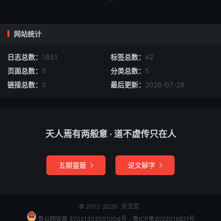
日在终南山学艺，今日方归。”武王命请来。雷震子进内
廷，倒身下拜，口称：“皇兄。”武王称：“御弟！昔先王曾言
贤弟之功，救危出关，复回终南；今日相逢，实为庆幸。”
网站统计
武王见雷震子形形像凶恶，不敢命入内廷，恐震太姬等；武
王曰：“相父与孤代劳，相府宴弟。”子牙曰：“雷震子持斋，
日志总数：
1851
标签总数：
42
只随臣府宅，以便立功。”武王甚喜。雷震子彼时辞王回相
页面总数：
5
分类总数：
5
府不题。且说闻太师兵败岐出七十里，收住败残人马，结下
链接总数：
0
最后更新：
2026-07-29
营寨，查点损折军兵，二万有馀。太师升帐长叹曰：“自来
提兵征伐多年，未尝有挫锋锐，今日到此，失机丧师，殊为
痛恨！”心下十分不乐，自思无策；欲调别将，各有镇守。
天人焉有两般意 · 道不虚传只在人
太师乃丹心赤胆，恨不得一刻遂平西岐，其心方快；岂意如
今失机被辱，只急得当中神目睁开，长圩短叹。吉立迎前说
曰：“太师不必忧虑，况且叁山五岳之中，道友颇多；或请
五顯靈籤
说文解字


一二位，大事自然可成。”太师听说：“老夫因军务烦冗，紊
乱心怀，一时忘却。”遂上帐吩咐邓 、辛二将：“好生看守大
营，吾去来。”太师乘了黑麒麟，把风云角一拍，那兽起在
© 2012-2026
天玉宫
空中。正是：金鳌岛内邀仙友，封神榜上早标名。
鲁公网安备 37021302001004号
​​​ ·
鲁ICP备2022016821号