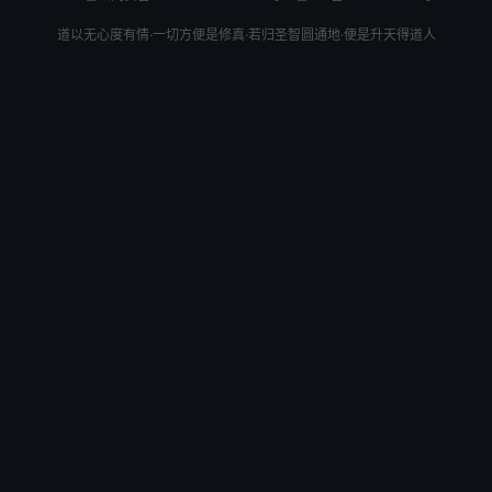
道以无心度有情·一切方便是修真·若归圣智圆通地·便是升天得道人
话说闻太师的黑麒麟，周游天下，霎时可至千里；其日行到
东海金鳌岛，太师观看，大海青山幽静，因嗟叹何：“吾因
为国事烦琐，先王托孤之重；何日能脱却烦恼，静坐蒲团
，参妙悟玄，闲看黄庭一卷，任乌兔如梭，曰有於我？”真
个好海岛，有无穷奇景；怎见得？有赞为证：势镇汪洋，威
灵摇海；潮涌银山鱼入穴，波翻雪浪蜃离渊。木火方隅高积
土，东西崖畔耸危巅；丹怪石，峭壁奇峰。丹上彩凤双鸣，
峭壁前麒麟独卧；峰头时听锦鸾啼，石窟每观龙出入。林中
有寿鹿仙狐，树上有灵禽玄鸟；瑶草怪花不谢，青松翠柏长
春。仙桃常结果，修竹每留云；一条涧壑藤萝密，四面源堤
草包新。正是：百川会处擎天柱，万劫无移大地根。
话说闻太师到了金鳌岛，下了黑麒麟，看了一回，各处洞紧
闭，并无一人，不知往那里去了，静悄悄的。闻太师沈吟半
响，自思不如往别处去罢，士了黑麒麟，方出岛来，後有人
叫曰：“闻道兄！往那里去？”