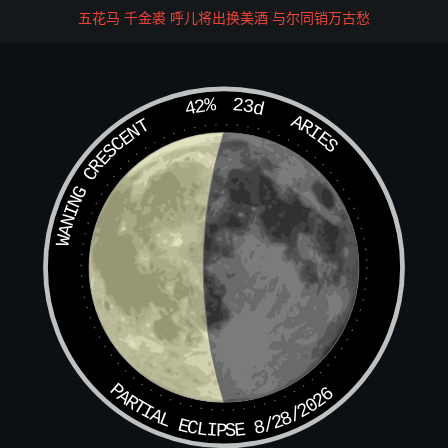
久会我。遂往西岐相府中来不题。只见众人俱在子牙府内报
五花马 千金裘 呼儿将出换美酒 与尔同销万古愁
功，劫营得胜，挫了闻太师的锋锐；子牙大喜，慰劳诸将
曰：“今日之胜，皆出汝等之力；圣主社稷生民之福。”众将
答曰：“武王洪福，丞相德辉；故使闻仲不识时务，失其利
42%
23d
也。”正话间，忽报：“有一道童求见丞相。”子牙传：“请。”
ARIES
WANING CRESCENT
少时雷震子进府下拜，口称：“师叔！”子牙曰：“是那处名山
弟子，今至此地？”雷震子曰：“弟子乃终南山玉柱洞云中子
门下雷震子是也。今奉师命下山，一则谒师叔立功；二则见
皇兄相会。”
子牙曰：“你皇兄是谁？”雷震子曰：“皇兄乃是武王。”子牙
问两边站立殿下：“你们可认得麽？”众人曰：“认不得。”雷
震子曰：“弟子七岁曾救父王出五关，弟子乃燕山雷震子。”
子牙方悟，谓诸将曰：“此子先王曾言：『出五关遇雷震子
救护』，今日进西岐乃当今之洪福，得此异人。”遂引雷震
PARTIAL ECLIPSE 8/28/2026
子往见武王；子牙至皇城，有执殿官启武王：“丞相候旨。”
武王曰：“孤弟何人？”子牙曰：“昔日在燕山收的雷震子，平