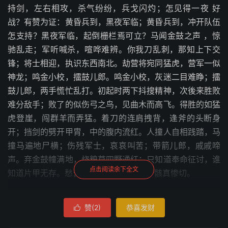
持剑，左右相攻，杀气纷纷，兵戈闪灼；怎见得一夜 好
战？有赞为证：黄昏兵到，黑夜军临；黄昏兵到，冲开队伍
怎支持？黑夜军临，起倒栅栏焉可立？马闻金鼓之声 ，惊
驰乱走；军听喊杀，喧哗难辨。你我刀乱刺，那知上下交
锋；将士相迎，执识东西南北。劫营将宛同猛虎，营军一似
神龙；鸣金小校，擂鼓儿郎。鸣金小校，灰迷二目难睁；擂
鼓儿郎，两手慌忙乱打。初起时两下抖搜精神，次後来胜败
难分敌手；败了的似伤弓之鸟，见曲木而高飞。得胜的如猛
虎登崖，闯群羊而弄猛。着刀的连肩拽背，逢斧的头断身
开；挡剑的劈开甲胄，中的腹内流红。人撞人自相践踏，马
撞马遍地尸横；伤残军士，哀哀叫苦；带箭儿郎，戚戚啼
声。弃金鼓幢满地，烧粮草四野通红；只知道奉命征讨，谁
点击阅读余下全文
知道片甲无存。愁云只上九重天，遍地尸骸真惨切。
话说子牙劫闻太师行营，哪吒等把闻太师园困垓心；黄飞虎
赞(
2
)
恭喜发财

父子冲左营，与邓 忠、张节大战，杀的乾坤暗暗。南宫、
辛甲等冲右营，与辛环、陶荣接战，俱系夜间，只杀得悲风