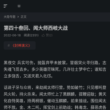


大隐专题
正文

第四十叁回、闻大师西岐大战
2022-06-18
阅读(2351)
赞(
2
)

#
《封神演义》
黑夜交 兵实可伤，抛盔弃甲未披裳，冒烟突火寻归路，志
失魂飞觅去乡。多少英雄茫昧死，几许壮士梦中亡；谁知吉
立多饶舌，又送天君入北邙。
话说子牙与众将，来劫闻太师行营，势如破竹；只见哪吒登
风火轮，持火杀来。闻太师忙上了黑麒麟，提鞭迎敌；黄天
化自恃英雄，持两柄银，催动玉麒麟，前来接战，围住闻太
师不放。金、木二吒，挥宝剑上前助战；韩毒龙、薛恶虎各