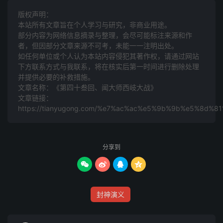
惨惨，愁云滚滚。正战之际，杨戬从闻太师後营杀进去，纵
版权声明：
马摇，只杀至粮草堆上，放起火来。
本站所有文章旨在个人学习与研究，非商业用途。
部分内容为网络信息摘录与整理，会尽可能标注来源和作
者，但因部分文章来源不可考，未能一一注明出处。
怎见得？有诗为证：“烈冲霄势更凶，金蛇万道空中；烟飞
如任何单位或个人认为本站内容侵犯其著作权，请通过网站
卷荡叁千里，烧毁行粮天助功。”
下方联系方式与我联系​​，将在核实后第一时间进行删除处理
并提供必要的补救措施。
话说杨戬借胸中叁昧真火，将粮草烧着，照彻天地；闻太师
文章名称：《第四十叁回、闻大师西岐大战》
正战之间，忽见火起，心中大惊。自思粮草被烧，大营难
文章链接：
https://tianyugong.com/%e7%ac%ac%e5%9b%9b%e5%8
立：把金鞭架挡剑，无心恋战。又见子牙骑到，把打神鞭祭
於空中；闻太师离逃这一鞭之厄，只打得闻太师叁昧火喷出
叁四尺远近。太师把黑麒麟纵出圈子，且战且走；黄飞虎等
分享到
追袭，邓 忠张节见中军失守，只得保着闻太师夺路而走；
南宫等追赶，辛环、陶荣、吉立、余庆见势头不好，护持不




下，只得败走。辛环肉翅在空中，保着闻太师退走，往岐山
不表。
封神演义
且说终南山玉柱洞云中子在碧游□，忽然想起闻太师征伐西