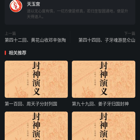
岐，正是雷震子下山之时；忙命金霞童子：“请你师兄来。”
天玉宫
道以无心度有情，一切方便是修真，若归圣智圆通地，便是升
天得道人。
童子去不多时，将雷震子请至碧游□前，倒身下拜。云中子
曰：“待弟！你可往西岐去见周武王姬发，便可谒见你师叔
上一篇
下一篇
姜子牙，助他伐纣，你可立功，方不负贫道传你两翅玄
第四十二回、黄花山收邓辛张陶
第四十四回、子牙魂游昆仑山
妙。”正是：两枚仙杏安天下，方保周家八百年。
相关推荐
话说雷震子出洞，把风雷翅一展，脚登天，头往下，二翅腾
开，顷刻万里。怎见得？有赞为证：大雨燕山曾出世，一声
雷响鬼神惊；终南秘授先天诀，八卦炉边师训成。七岁临潼
曾会父，同山学艺更精明；二枚仙杏分离坎，两翅飞腾有虚
盈。洞府传就黄金棍，左右展开云雾生；奉师法旨雕玉柱，
方见岐山旧有名。
第一百回、周天子分封列国
第九十九回、姜子牙归国封神
且说雷震子离了终南，把二翅一夹，有风雷之声 ，飞至西
岐山；远远望见闻太师兵败而来，雷震子大喜，幸遇败兵，
正好用心杀他一阵。