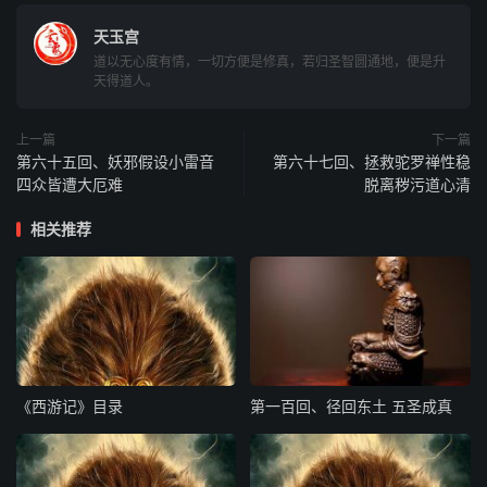
神，又恐玉帝见罪，十分却了大圣，又是我逆了人情。我谅
天玉宫
着那西路上纵有妖邪，也不为大害。我今着龟、蛇二将并五
道以无心度有情，一切方便是修真，若归圣智圆通地，便是升
大神龙与你助力，管教擒妖精，救你师之难。”行者拜谢了
天得道人。
祖师，即同龟、蛇、龙神各带精锐之兵，复转西洲之界。不
一日，到了小雷音寺，按下云头，径至山门外叫战。
上一篇
下一篇
第六十五回、妖邪假设小雷音
第六十七回、拯救驼罗禅性稳
却说那黄眉大王聚众怪在宝阁下说：“孙行者这两日不来，
四众皆遭大厄难
脱离秽污道心清
又不知往何方去借兵也。”说不了，只见前门上小妖报道：
相关推荐
“行者引几个龙蛇龟相，在门外叫战！”妖魔道：“这猴儿怎么
得个龙蛇龟相？此等之类，却是何方来者？”随即披挂，走
出山门高叫：“汝等是那路龙神，敢来造吾仙境？”五龙二将
相貌峥嵘，精神抖擞喝道：“那泼怪！我乃武当山太和宫混
元教主荡魔天尊之前五位龙神、龟、蛇二将。今蒙齐天大圣
相邀，我天尊符召，到此捕你这妖精，快送唐僧与天星等出
《西游记》目录
第一百回、径回东土 五圣成真
来，免你一死！不然，将这一山之怪，碎劈其尸；几间之
房，烧为灰烬！”那怪闻言，心中大怒道：“这畜生有何法