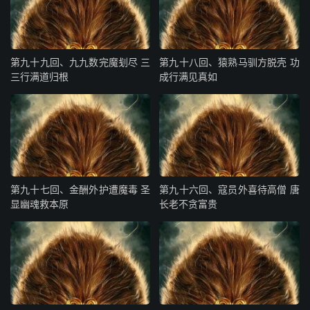
力，敢出大言！不要走！吃吾一棒！”这五条龙，翻云使
雨，那两员将，播土扬沙，各执槍刀剑戟，一拥而攻，孙大
圣又使铁棒随后。这一场好杀：凶魔施武，行者求兵。凶魔
施武，擅据珍楼施佛象；行者求兵，远参宝境借龙神。龟蛇
第九十九回、九九数完魔刬尽 三
第九十八回、猿熟马驯方脱壳 功
三行满道归根
成行满见真如
生水火，妖怪动刀兵。五龙奉旨来西路，行者因师在后收。
剑戟光明摇彩电，槍刀晃亮闪霓虹。这个狼牙棒，强能短
软；那个金箍棒，随意如心。只听得-扑响声如爆竹，叮当
音韵似敲金。水火齐来征怪物，刀兵共簇绕精灵。喊杀惊狼
虎，喧哗振鬼神。浑战正当无胜处，妖魔又取宝和珍。行者
帅五龙二将，与妖魔战经半个时辰，那妖精即解下搭包在
第九十七回、金酬外护遭魔毒 圣
第九十六回、寇员外喜待高僧 唐
手。行者见了心惊，叫道：“列位仔细！”那龙神蛇龟不知甚
显幽魂救本原
长老不贪富贵
么仔细，一个个都停住兵，近前抵挡。那妖精幌的一声，把
搭包儿撇将起去。孙大圣顾不得五龙二将，驾筋斗，跳在九
霄逃脱。他把个龙神龟蛇一搭包子又装将去了。妖精得胜回
寺，也将绳捆了，抬在地窖子里盖住不题。
你看那大圣落下云头，斜-在山巅之上，没精没采，懊恨