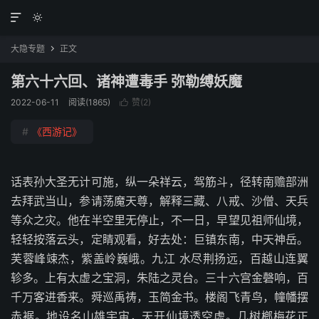


大隐专题
正文

第六十六回、诸神遭毒手 弥勒缚妖魔
2022-06-11
阅读(1865)
赞(
2
)

#
《西游记》
话表孙大圣无计可施，纵一朵祥云，驾筋斗，径转南赡部洲
去拜武当山，参请荡魔天尊，解释三藏、八戒、沙僧、天兵
等众之灾。他在半空里无停止，不一日，早望见祖师仙境，
轻轻按落云头，定睛观看，好去处：巨镇东南，中天神岳。
芙蓉峰竦杰，紫盖岭巍峨。九江 水尽荆扬远，百越山连翼
轸多。上有太虚之宝洞，朱陆之灵台。三十六宫金磬响，百
千万客进香来。舜巡禹祷，玉简金书。楼阁飞青鸟，幢幡摆
赤裾。地设名山雄宇宙，天开仙境透空虚。几树榔梅花正