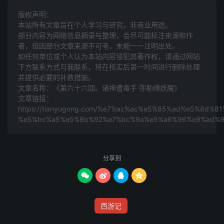
小西天，小雷音寺有一妖魔。我师父进得山门，见有阿罗揭
谛，比丘圣僧排列，以为真佛，倒身才拜，忽被他拿住绑
版权声明：
本站所有文章旨在个人学习与研究，非商业用途。
了。我又失于防闲，被他抛一副金铙，将我罩在里面，无纤
部分内容为网络信息摘录与整理，会尽可能标注来源和作
毫之缝，口合如钳。甚亏金头揭谛请奏玉帝，钦差二十八
者，但因部分文章来源不可考，未能一一注明出处。
宿，当夜下界，掀揭不起。幸得亢金龙将角透入铙内，将我
如任何单位或个人认为本站内容侵犯其著作权，请通过网站
度出，被我打碎金铙，惊醒怪物。赶战之间，又被撒一个白
下方联系方式与我联系​​，将在核实后第一时间进行删除处理
并提供必要的补救措施。
布搭包儿，将我与二十八宿并五方揭谛，尽皆装去，复用绳
文章名称：《第六十六回、诸神遭毒手 弥勒缚妖魔》
捆了。是我当夜脱逃，救了星辰等众与我唐僧等。后为找寻
文章链接：
衣钵，又惊醒那妖，与天兵赶战。那怪又拿出搭包儿，理弄
https://tianyugong.com/%e7%ac%ac%e5%85%ad%e5%8
%e5%bc%a5%e5%8b%92%e7%bc%9a%e5%a6%96%e9%ad%9
之时，我却知道前音，遂走了，众等被他依然装去。我无计
可施，特来拜求师相一助力也。”祖师道：“我当年威镇北
方，统摄真武之位，剪伐天下妖邪，乃奉玉帝敕旨。后又披
分享到
发跣足，踏腾蛇神龟，领五雷神将、巨虬狮子、猛兽毒龙，
收降东北方黑气妖氛，乃奉元始天尊符召。今日静享武当




山，安逸太和殿，一向海岳平宁，乾坤清泰。奈何我南赡部
洲并北俱芦洲之地，妖魔剪伐，邪鬼潜踪。今蒙大圣下降，
西游记
不得不行；只是上界无有旨意，不敢擅动干戈。假若法遣众