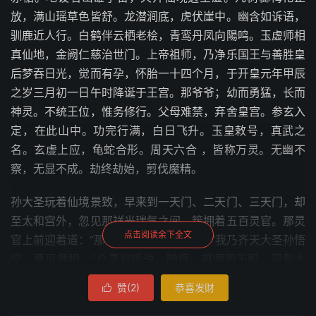
放，满山瑶草色皆舒。龙潜涧底，虎伏崖中。幽含如诉语，
驯鹿近人行。白鹤伴云栖老桧，青鸾丹凤向陽鸣。玉虚师相
真仙地，金阙仁慈治世门。上帝祖师，乃净乐国王与善胜皇
后梦吞日光，觉而有孕，怀胎一十四个月，于开皇元年甲辰
之岁三月初一日午时降诞于王宫。那爷爷；幼而勇猛，长而
神灵。不统王位，惟务修行。父母难禁，弃舍皇宫。参玄入
定，在此山中。功完行满，白日飞升。玉皇敕号，真武之
名。玄虚上应，龟蛇合形。周天六合 ，皆称万灵。无幽不
察，无显不成。劫终劫始，剪伐魔精。
孙大圣玩着仙境景致，早来到一天门、二天门、三天门，却
至太和宫外，忽见那祥光瑞气之间，簇拥着五百灵官。那灵
点击阅读余下全文
官上前迎着道：“那来的是谁？”大圣道：“我乃齐天大圣孙悟
空，要见师相。”众灵官听说，随报。祖师即下殿，迎到太
和宫。行者作礼道：“我有一事奉劳。”问：“何事？”行者
赞(
2
)
恭喜发财

道：“保唐僧西天取经，路遭险难。至西牛贺洲，有座山唤