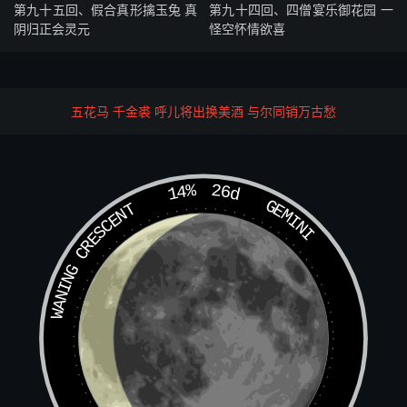
第九十五回、假合真形擒玉兔 真
第九十四回、四僧宴乐御花园 一
道：“这怪物十分利害！”不觉的合着眼，似睡一般，猛听得
阴归正会灵元
怪空怀情欲喜
有人叫道：“大圣，休推睡，快早上紧求救。你师父性命，
只在须臾间矣！”行者急睁睛跳起来看，原来是日值功曹。
行者喝道：“你这毛神，这向在那方贪图血食，不来点卯，
今日却来惊我！伸过孤拐来，让老孙打两棒解闷！”功曹慌
五花马 千金裘 呼儿将出换美酒 与尔同销万古愁
忙施礼道：“大圣，你是人间之喜仙，何闷之有！我等早奉
菩萨旨令，教我等暗中护佑唐僧，乃同土地等神，不敢暂离
左右，是以不得常来参见，怎么反见责也？”行者道：“你既
14%
26d
GEMINI
是保护，如今那众星、揭谛、伽蓝并我师等，被妖精困在何
WANING CRESCENT
方？受甚罪苦？”功曹道：“你师父师弟都吊在宝殿廊下，星
辰等众都收在地窖之间受罪。这两日不闻大圣消息，却才见
妖精又拿了神龙、龟、蛇，又送在地窖里去了，方知是大圣
请来之兵，小神特来寻大圣。大圣莫辞劳倦，千万再急急去
求救援。”行者闻言及此，不觉对功曹滴泪道：“我如今愧上
天宫，羞临海藏！怕问菩萨之原由，愁见如来之玉象！才拿
去者，乃真武师相之龟、蛇、五龙圣众。教我再无方求救，
奈何？”功曹笑道：“大圣宽怀，小神想起一处精兵，请来断