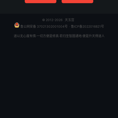
大圣点玩不尽，径过了淮河，入-城之内，到大圣禅寺山门
外，又见那殿宇轩昂，长廊彩丽，有一座宝塔峥嵘。真是：
© 2012-2026
天玉宫
插云倚汉高千丈，仰视金瓶 透碧空。上下有光凝宇宙，东
鲁公网安备 37021302001004号
​​​ ·
鲁ICP备2022016821号
西无影映帘栊。
道以无心度有情·一切方便是修真·若归圣智圆通地·便是升天得道人
风吹宝铎闻天乐，日映冰虬对梵宫。飞宿灵禽时诉语，遥瞻
淮水渺无穷。
行者且观且走，直至二层门下。那国师王菩萨早已知之，即
与小张太子出门迎迓。相见叙礼毕，行者道：“我保唐僧西
天取经，路上有个小雷音寺，那里有个黄眉怪，假充佛祖。
我师父不辨真伪就下拜，被他拿了。又将金铙把我罩了，幸
亏天降星辰救出。是我打碎金铙，与他赌斗，又将一个布搭
包儿，把天神、揭谛、伽蓝与我师父、师弟尽皆装了进去。
我前去武当山请玄天上帝救援，他差五龙龟蛇拿怪，又被他
一搭包子装去。弟子无依无倚，故来拜请菩萨，大展威力，