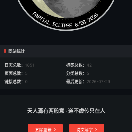
然可降。适才大圣至武当，是南赡部洲之地。这枝兵也在南
PARTIAL ECLIPSE 8/28/2026
赡部洲盱眙山-城，即今泗洲是也。那里有个大圣国师王菩
萨，神通广大。他手下有一个徒弟，唤名小张太子，还有四
大神将，昔年曾降伏水母娘娘。你今若去请他，他来施恩相
助，准可捉怪救师也。”行者心喜道：“你且去保护我师父，
勿令伤他，待老孙去请也。”
网站统计
行者纵起筋斗云，躲离怪处，直奔盱眙山。不一日早到，细
日志总数：
1851
标签总数：
42
观真好去处：南近江 津，北临淮水。东通海峤，西接封
页面总数：
5
分类总数：
5
浮。山顶上有楼观峥嵘，山凹里有涧泉浩涌。嵯峨怪石，-
链接总数：
0
最后更新：
2026-07-29
秀乔松。百般果品应时新，千样花枝迎日放。人如蚁阵往来
多，船似雁行归去广。上边有瑞岩观、东岳宫、五显祠、龟
山寺，钟韵香烟冲碧汉；又有玻璃泉、五塔峪、八仙台、杏
花园，山光树色映-城。
天人焉有两般意 · 道不虚传只在人
白云横不度，幽鸟倦还鸣。说甚泰嵩衡华秀，此间仙景若蓬
五顯靈籤
说文解字
瀛。

