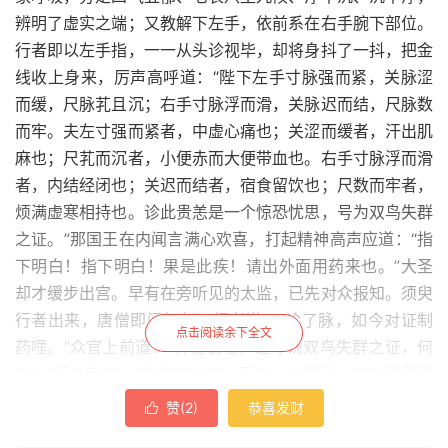
辨明了虚实之端；又教解下左手，依前系在右手腕下部位。
行者即以左手指，一一从头诊视毕，却将身抖了一抖，把金
线收上身来，厉声高呼道：“陛下左手寸脉强而紧，关脉涩
而缓，尺脉芤且沉；右手寸脉浮而滑，关脉迟而结，尺脉数
而牢。夫左寸强而紧者，中虚心痛也；关涩而缓者，汗出肌
麻也；尺芤而沉者，小便赤而大便带血也。右手寸脉浮而滑
者，内结经闭也；关迟而结者，宿食留饮也；尺数而牢者，
烦满虚寒相持也。诊此贵恙是一个惊恐忧思，号为双鸟失群
之证。”那国王在内闻言满心欢喜，打起精神高声应道：“指
下明白！指下明白！果是此疾！请出外面用药来也。”大圣
却才缓步出宫。早有在旁听见的太监，已先对众报知。须臾
行者出来，唐僧即问如何，行者道：“诊了脉，如今对证制
点击阅读余下全文
药哩。”众官上前道：“神僧长老，适才说双鸟失群之证，何
也？”行者笑道：“有雌雄二鸟，原在一处同飞，忽被暴风骤
雨惊散，雌不能见雄，雄不能见雌，雌乃想雄，雄亦想雌：
赞(
2
)
恭喜发财

这不是双鸟失群也？”