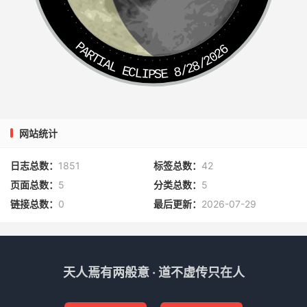
个花磁盏子道：“贤弟莫讲，你拿这个盏儿，将锅脐灰刮半
盏过来。”八戒道：“要怎的？”行者道：“药内要用。”沙僧
道：“小弟不曾见药内用锅灰。”行者道：“锅灰名为百草霜，
PARTIAL ECLIPSE 8/28/2026
能调百病，你不知道。”
那呆子真个刮了半盏，又碾细了。行者又将盏子，递与他
道：
网站统计
“你再去把我们的马尿等半盏来。”八戒道：“要他怎的？”行
者道：“要丸药。”沙僧又笑道：“哥哥，这事不是耍子。马尿
日志总数：
1851
标签总数：
42
腥臊，如何入得药品？我只见醋糊为丸，陈米糊为丸，炼蜜
页面总数：
5
分类总数：
5
为丸，或只是清水为丸，那曾见马尿为丸？那东西腥腥臊
链接总数：
0
最后更新：
2026-07-29
臊，脾虚的人，一闻就吐；再服巴豆大黄，弄得人上吐下
泻，可是耍子？”行者道：
“你不知就里，我那马不是凡马，他本是西海龙身。若得他
天人焉有两般意 · 道不虚传只在人
肯去便溺，凭你何疾，服之即愈，但急不可得耳。”八戒闻
言，真个去到马边。那马斜伏地下睡哩，呆子一顿脚踢起，