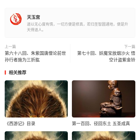
宫传旨，教阁下留住法师，同宿文华殿，待明朝服药之后，
病痊酬谢，倒换关文送行。三藏大惊道：“徒弟啊，此意是
天玉宫
留我做当头哩。若医得好，欢喜起送；若医不好，我命休
道以无心度有情，一切方便是修真，若归圣智圆通地，便是升
矣。你须仔细上心，精虔制度也！”行者笑道：“师父放心在
天得道人。
此受用，老孙自有医国之手。”
上一篇
下一篇
第六十八回、朱紫国唐僧论前世
第七十回、妖魔宝放烟沙火 悟
好大圣，别了三藏，辞了众臣，径至馆中。八戒迎着笑道：
孙行者施为三折肱
空计盗紫金铃
“师兄，我知道你了。”行者道：“你知甚么？”八戒道：“知你
相关推荐
取经之事不果，欲作生涯无本，今日见此处富庶，设法要开
药铺哩。”行者喝道：“莫胡说！医好国王，得意处辞朝走
路，开甚么药铺！”八戒道：“终不然，这八百八味药，每味
三斤，共计二千四百二十四斤，只医一人，能用多少？不知
多少年代方吃得了哩！”行者道：“那里用得许多？他那太医
院官都是些愚盲之辈，所以取这许多药品，教他没处捉摸，
《西游记》目录
第一百回、径回东土 五圣成真
不知我用的是那几味，难识我神妙之方也。”正说处，只见
两个馆使，当面跪下道：“请神僧老爷进晚斋。”行者道：“早