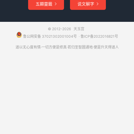
五顯靈籤
说文解字


衬在肚下，等了半会，全不见撒尿。他跑将来对行者说：
“哥啊，且莫去医皇帝，且快去医医马来。那亡人干结了，
莫想尿得出一点儿！”行者笑道：“我和你去。”沙僧道：“我
© 2012-2026
天玉宫
也去看看。”三人都到马边，那马跳将起来，口吐人言，厉
鲁公网安备 37021302001004号
​​​ ·
鲁ICP备2022016821号
声高叫道：“师兄，你岂不知？我本是西海飞龙，因为犯了
天条，观音菩萨救了我，将我锯了角，退了鳞，变作马，驮
道以无心度有情·一切方便是修真·若归圣智圆通地·便是升天得道人
师父往西天取经，将功折罪。我若过水撒尿，水中游鱼食了
成龙；过山撒尿，山中草头得味，变作灵芝，仙僮采去长
寿。我怎肯在此尘俗之处轻抛却也？”行者道：“兄弟谨言，
此间乃西方国王，非尘俗也，亦非轻抛弃也。常言道，众毛
攒裘，要与本国之王治病哩。医得好时，大家光辉，不然，
恐惧不得善离此地也。”那马才叫声“等着！”你看他往前扑了
一扑，往后蹲了一蹲，咬得那满口牙-支支的响-，仅努出几
点儿，将身立起。八戒道：“这个亡人！就是金汁子，再撒
些儿也罢！”那行者见有少半盏，道：“彀了！彀了！拿去
罢。”沙僧方才欢喜。