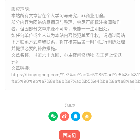
众官闻说，齐声喝采道：“真是神僧！真是神医！”称赞不
版权声明：
本站所有文章旨在个人学习与研究，非商业用途。
已。当有太医官问道：“病势已看出矣，但不知用何药治
部分内容为网络信息摘录与整理，会尽可能标注来源和作
之？”行者道：
者，但因部分文章来源不可考，未能一一注明出处。
如任何单位或个人认为本站内容侵犯其著作权，请通过网站
“不必执方，见药就要。”医官道：“经云药有八百八味，人有
下方联系方式与我联系​​，将在核实后第一时间进行删除处理
四百四病。病不在一人之身，药岂有全用之理！如何见药就
并提供必要的补救措施。
文章名称：《第六十九回、心主夜间修药物 君王筵上论妖
要？”
邪》
文章链接：
行者道：“古人云，药不执方，合宜而用，故此全征药品，
https://tianyugong.com/%e7%ac%ac%e5%85%ad%e5%8
而随便加减也。”那医官不复再言，即出朝门之外，差本衙
%e5%90%9b%e7%8e%8b%e7%ad%b5%e4%b8%8a%e8%ae%b
当值之人，遍晓满城生熟药铺，即将药品，每味各办三斤，
送与行者。行者道：“此间不是制药处，可将诸药之数并制
药一应器皿，都送入会同馆，交 与我师弟二人收下。”医官
分享到
听命，即将八百八味每味三斤及药碾、药磨、药罗、药侞并




侞钵、侞槌之类都送至馆中，一一交 付收讫。
西游记
行者往殿上请师父同至馆中制药。那长老正自起身，忽见内