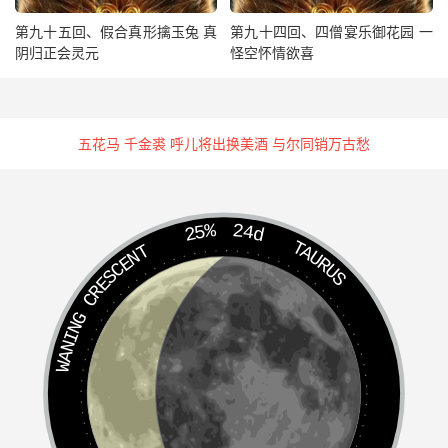
干事。我瞌睡了。”行者道：“你将大黄取一两来，碾为细
第九十五回、假合真形擒玉兔 真
第九十四回、四僧宴乐御花园 一
末。”沙僧乃道：
阴归正会灵元
怪空怀情欲喜
“大黄味苦，性寒无毒，其性沉而不浮，其用走而不守，夺
诸郁而无壅滞，定祸乱而致太平，名之曰将军。此行药耳，
但恐久病虚弱，不可用此。”行者笑道：“贤弟不知，此药利
五花马 千金裘 呼儿将出换美酒 与尔同销万古愁
痰顺气，荡肚中凝滞之寒热。你莫管我，你去取一两巴豆，
去壳去膜，捶去油毒，碾为细末来。”八戒道：“巴豆味辛，
性热有毒，削坚积，荡肺腑之沉寒，通闭塞，利水谷之道
25%
24d
TAURUS
路，乃斩关夺门之将，不可轻用。”行者道：“贤弟，你也不
WANING CRESCENT
知，此药破结宣肠，能理心膨水胀。
快制来，我还有佐使之味辅之也。”他二人即时将二药碾细
道：
“师兄，还用那几十味？”行者道：“不用了。”八戒道：“八百
八味，每味三斤，只用此二两，诚为起夺人了。”行者将一