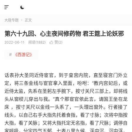


大隐专题
正文

第六十九回、心主夜间修药物 君王筵上论妖邪
2022-06-11
阅读(1882)
赞(
2
)

#
《西游记》
话表孙大圣同近侍宦官，到于皇宫内院，直至寝宫门外立
定，将三条金线与宦官拿入里面，吩咐：“教内宫妃后，或
近侍太监，先系在圣躬左手腕下，按寸关尺三部上，却将线
头从窗棂儿穿出与我。”真个那宦官依此言，请国王坐在龙
床 ，按寸关尺以金线一头系了，一头理出窗外。行者接了
线头，以自己右手大指先托着食指，看了寸脉；次将中指按
大指，看了关脉；又将大指托定无名指，看了尺脉；调停自
家呼吸，分定四气五郁、七表八里九候、浮中沉、沉中浮，