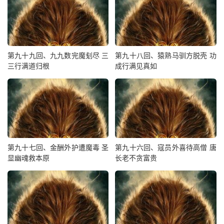
间那般待我，如今却跪而请之，何也？”馆使叩头道：“老爷
来时，下官有眼无珠，不识尊颜。今闻老爷大展三折之肱，
治我一国之主，若主上病愈，老爷江 山有分，我辈皆臣子
也，礼当拜请。”行者见说，欣然登堂上坐，八戒、沙僧分
第九十九回、九九数完魔刬尽 三
第九十八回、猿熟马驯方脱壳 功
坐左右，摆上斋来。沙僧便问道：“师兄，师父在那里哩？”
三行满道归根
成行满见真如
行者笑道：“师父被国王留住作当头哩，只待医好了病，方
才酬谢送行。”沙僧又问：“可有些受用么？”行者道：“国王
岂无受用！我来时，他已有三个阁老陪侍左右，请入文华殿
去也。”
八戒道：“这等说，还是师父大哩。他倒有阁老陪侍，我们
第九十七回、金酬外护遭魔毒 圣
第九十六回、寇员外喜待高僧 唐
只得两个馆使奉承。且莫管他，让老猪吃顿饱饭也。”兄弟
显幽魂救本原
长老不贪富贵
们遂自在受用一番。
天色已晚，行者叫馆使：“收了家火，多办些油蜡，我等到
夜静时方好制药。”馆使果送若干油蜡，各命散讫。至半
夜，天街人静，万籁无声。八戒道：“哥哥，制何药？赶早