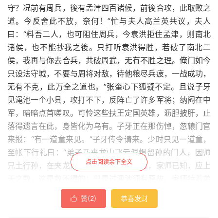
守？况前有周兵，後有孟津四百诸候，前後合攻，此取败之
道。今反舍此不放，奈何！”忙与夫人高兰英共议，夫人
曰：“料吾二人，也可阻住周兵，今袁洪拒住孟津，则南北
诸侯，也不能抄我之後。只打听袁洪得胜，若破了南北二
侯，我再与你去合兵，共破周武，无有不胜之理。俺门如今
只设法守城，不要与周将对敌，待他粮尽兵疲，一战成功，
无有不克，此万全之道也。”张奎心下狐疑不定。且说子牙
见渑池一个小县，攻打不下，反阵亡了许多军将；纳闷在中
军，暗暗点首嗟叹。可怜这些扶王定国英雄，沥胆披肝，止
落得遗言在此，身皆化为乌有。子牙正在那伤悼，忽辕门官
来报：“有一道童来见。”子牙传令请来。少时只见一道童，
至帐下行礼曰：“弟子乃夹龙山飞云洞惧留孙的门人，因师
点击阅读余下全文
兄土行孙，在夹龙山猛兽崖，被张奎所害，家师已知，应上
天之数，这是救不得的；只是过渑池须有原故。家师特着弟
子来此下书，师叔便知端的。”子牙接上书，展开观看。书
赞(
2
)
恭喜发财

曰：