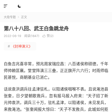


大隐专题
正文

第八十八回、武王白鱼跳龙舟
2022-06-19
阅读(1847)
赞(
2
)

#
《封神演义》
白鱼吉兆喜非常，预兆周家瑞应昌：八百诸侯称硕德，千年
师帅赖匡襄。堂堂阵演三三叠，正正旗开六六行；时雨师临
民甚悦，商朝基业已消亡。
话说袁洪调兵往孟津驻札，以阻诸侯咽喉不表。且说渑池县
张奎，日夕望朝歌救兵，忽有报马报入府来：“天子招了新
元帅袁洪，调兵三十万，驻札孟津，以阻诸侯，未见发兵，
来救渑池。”张奎闻报大惊曰：“天子不发救兵，此城如何拒