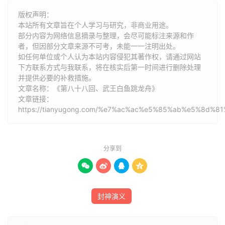
“道末惧留孙，致书放大元帅子牙公麾下：前者土行孙，合
版权声明：
该在猛兽崖死於张奎之手，理数难逃；贫道只有望崖垂泣而
本站所有文章旨在个人学习与研究，非商业用途。
部分内容为网络信息摘录与整理，会尽可能标注来源和作
已，言之不胜於悒。今张奎善於守城，急切难下，但他数亦
者，但因部分文章来源不可考，未能一一注明出处。
当终；子牙公不可迟误，可令杨戬将贫道符印，先在黄河岸
如任何单位或个人认为本站内容侵犯其著作权，请通过网站
边：等杨任、韦护追赶至此擒之，取城只用哪吒、雷震子足
下方联系方式与我联系​​，将在核实后第一时间进行删除处理
矣。子牙公须是亲自用调虎离山计，一战成功，此去自然坦
并提供必要的补救措施。
文章名称：《第八十八回、武王白鱼跳龙舟》
夷。只俟封神之後，再图会晤不宣。”
文章链接：
https://tianyugong.com/%e7%ac%ac%e5%85%ab%e5%8
子牙看罢书，打发童子回山，当日子牙传令：“哪吒领令
箭，雷震子领令箭，前去如此而行。杨戬、杨任领柬帖，前
去如此。韦护领柬帖，前去如此。”子牙俱吩咐出毕，至晚
分享到
周营中炮响，三军呐喊，杀奔城下而来。张奎忙急上城，设




法守护，百计千方，防御急切难下。子牙知张奎善於守城，
且暂鸣金收兵。次日，午末未初，请武王上帐相见：“今日
请大王同老臣出营，看看渑池县城池，好去攻取。”武王乃
封神演义
忠厚君子。随应曰：“孤愿往。”即时同子牙出营，至城下周
围看了，用手指曰：“大王若破此城，须用轰天大炮，方能