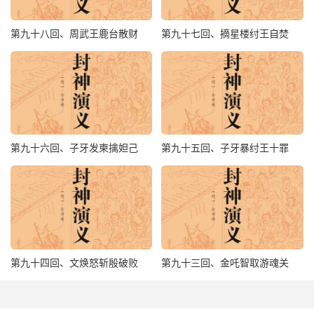
八臂，脚踏风火轮，摇火尖槍杀来，高兰英急上马，用双
刀，抵住了哪吒。二人在城上不便争持，高兰英走马下城，
第九十八回、周武王鹿台散财
第九十七回、摘星楼纣王自焚
哪吒随後赶来；雷震子又早展开二翅，飞上城来，使开黄金
棍，把城上军士打散，随斩关落锁，周兵进城。高兰英见事
不好，正欲取葫芦，放太陽神针，早已，不及，被哪吒一乾
坤圈，打中顶上，翻下马来；又是一槍，死於非命，。早往
封神台去了。有诗为证：
第九十六回、子牙发柬擒妲己
第九十五回、子牙暴纣王十罪
“孤城死守为殷商，今日身亡实可伤；全节全忠不朽，女中
贞烈万年扬。”
话说雷震子、哪吒进了渑池县，军士见打死了主母，俱伏地
请降。哪吒曰：“俱免你死，候元帅来安民。”哪吒复谓雷震
子曰：“道兄！你且在城上拒住，吾还去接应师叔与武王，
第九十四回、文焕怒斩殷破败
第九十三回、金吒智取游魂关
恐怕惊了主公。”雷震子曰：“道兄不可迟疑，当速行为是。”
哪吒把风火轮登开，往正西上赶来，只见张奎正赶子牙，有
二十里远近；只听得炮声四起，喊声大振，心下甚是惊疑，