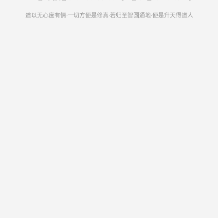
魔杵往下打来；此宝乃镇压邪魔，护三教大法之物，可怜张
道以无心度有情·一切方便是修真·若归圣智圆通地·便是升天得道人
奎怎禁得起？有诗为证：
“金光一道起空中，五彩云霞协用功；鬼怪逢时皆绝迹，邪
魔遇此尽成空。皈依三教称慈善，镇压诸天护法雄；今目黄
河除七煞，千年英雄贯长虹。
话说韦护祭起降魔杵，把张奎打成齑粉，一灵也往封神台去
了。三位门人得胜，齐来见子牙，备言打死张奎，追赶至黄
河之事，说了一遍。子牙大喜，在渑池县住了数日，择日起
兵。那日整顿人马，离了渑池县，前往黄河而来。时近隆冬
天气，众将官重重铁铠，叠叠征衣，寒气甚深。怎见得好
冷？有诗为证：
“重衾无暖气，袖手似揣冰；败叶垂霜蕊，苍松挂冻铃。地
裂因寒甚，池平为水凝；鱼舟空钓线，仙观没人行。樵子愁
柴少，王孙喜炭增；征人须似铁，诗客笔如零。皮袄犹嫌