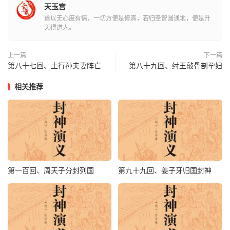
天玉宫
攻打此城，一时可破也。”子牙与武王指画攻城，只见渑池
道以无心度有情，一切方便是修真，若归圣智圆通地，便是升
城上，哨探士卒，报与张奎：“启老爷！姜子牙同一穿红袍
天得道人。
的，在城下探看城池。”张奎听报，便上城来看时。果是子
牙同武王，在城下周围指画。张奎自思曰：“姜尚欺吾太
上一篇
下一篇
第八十七回、土行孙夫妻阵亡
第八十九回、纣王敲骨剖孕妇
甚，只因连日吾坚守此城，不与他会战，他便欺我，至吾城
下，肆行无忌，藐视吾人物也。”随下城与夫人曰：“你可用
相关推荐
心坚守此城，待我出城，走去杀来，以除大患。”夫人上城
观战，张奎上马提刀，开了城门，一马飞来天呼曰：“姬
发！姜尚！今日你命难逃也。”正是：
计就月中擒玉兔，谋成日捉金乌。
第一百回、周天子分封列国
第九十九回、姜子牙归国封神
子牙同武王拨马向西而走，张奎赶来，周营中一将也不出来
接应。张奎放心赶来，看看赶有二十里，只听得金鼓齐鸣，
炮声响亮，三军呐喊，震动天地；周营中大小将官，齐出营
来，杀奔城下。高兰英在城上，全装甲胄，守护城池，忽听
周营中，又是炮响，不知其故。忽城上落下哪吒来，现三头