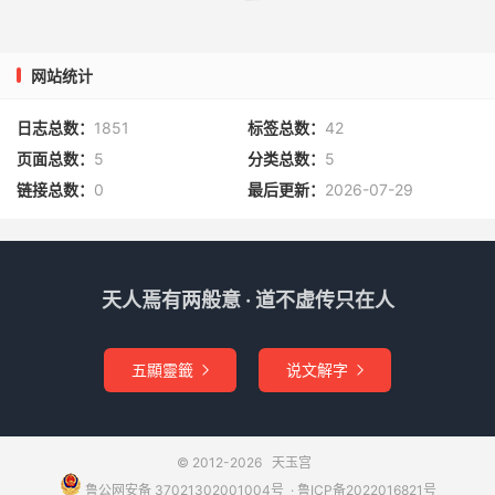
任骑云霞兽，手心那两只眼，神光射耀往下看，着地大呼
曰：“张奎不要走！今日你难逃此厄也！”张奎听得魂不附
体，不敢停滞纵着地行法，刷的一声，须臾就走有数十百里
网站统计
远。杨任在地上催着云霞兽，紧紧追赶，韦护在上头，只看
看杨任；杨任只看着张奎在地下，如今三处看着好赶。正
日志总数：
1851
标签总数：
42
是：
页面总数：
5
分类总数：
5
链接总数：
0
最后更新：
2026-07-29
上边韦护观杨任，杨任穷追七煞神。
话说张奎在地下，见杨任紧紧跟随，在他头上；如张奎往
左，杨任也往左边来赶，张奎往右，杨任也往右边来赶。张
天人焉有两般意 · 道不虚传只在人
奎无法，只是往前飞去；看看行至黄河岸边，前有杨戬，奉
柬帖在黄河岸边，专等杨任，只见远远杨任追赶来了，杨任
五顯靈籤
说文解字


也看见了杨戬，乃大呼曰：“杨道兄！张奎来了！”杨戬听
得，忙将三昧火烧了惧留孙指地成钢的符篆，立在黄河岸
边。张奎正行，方至黄河，只见四处加同铁桶一般，半步莫
动；左撞左不能通，右撞右不能通，抽身回来，後风犹如铁
© 2012-2026
天玉宫
鲁公网安备 37021302001004号
​​​ ·
鲁ICP备2022016821号
壁。张奎正慌忙无措，杨任用手往下一指，半空中韦护把降