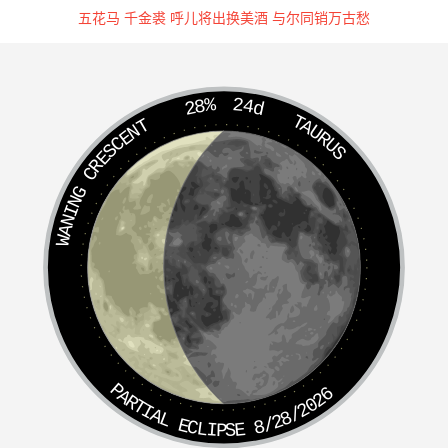
也不去赶子牙，子牙在後面大呼曰：“张奎！你渑池已失，
五花马 千金裘 呼儿将出换美酒 与尔同销万古愁
何不归降？”张奎心慌，情知中计，勒转马望旧路而来；天
色又黑，正遇哪吒，现三头八臂迎来。哪吒大骂曰：“逆
贼！你今日还不下马受死，更待何时？”张奎大怒，提刀直
28%
24d
TAURUS
WANING CRESCENT
取。哪吒手中槍急架相还，未及数合，哪吒复祭起九龙神火
罩罩来；张奎知此宝利害，把身子一扭，往地下去了。哪吒
见张奎预先走了，因想起土行孙的光景，心上不觉悲悼，往
前来迎武王。张奎急走至城下，雷震子立於城上，知渑池已
陷，天人不知存亡；自思不若往朝歌，与袁洪合兵一处，再
作道理。话说哪吒上前，迎接武王与子牙，一同回渑池县，
来将大军进城屯札，又将城上各首级收殓，安葬於高阜之
处，设祭祀之不表。且说张奎全装甲，纵地行之术，往黄河
大道而走；如风一般，飞云掣电而来。杨任远远望见张奎从
地底下来了，杨任知会韦护曰：“道兄！张奎来了，你须是
PARTIAL ECLIPSE 8/28/2026
仔细些，不要走了他。你看我手往那指，你就往那边祭降魔
杵镇之。”韦护曰：“谨领尊命。”再说张奎正走，远远看见杨