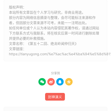
心，哪吒岂惧他，使开一条，怎见得好利害？有赞为证：是
版权声明：
州铁，成一段钢；落在能工手，造成丈八长。刺虎穿胸连树
本站所有文章旨在个人学习与研究，非商业用途。
倒，降魔锋利似秋霜；大将逢之翻下马，冲营□（左“足”右
部分内容为网络信息摘录与整理，会尽可能标注来源和作
“丽”）降士俱亡。展放光芒天地暗，吞吐寒雾日无光。
者，但因部分文章来源不可考，未能一一注明出处。
如任何单位或个人认为本站内容侵犯其著作权，请通过网站
哪吒抖搜神威，酣战五将，大叫一声，把吉立刺於马下。忙
下方联系方式与我联系​​，将在核实后第一时间进行删除处理
并提供必要的补救措施。
把风火轮登出阵来，取乾坤圈祭在空中，正中邓 忠肩甲，
文章名称：《第五十二回、绝龙岭闻仲归天》
翻下鞍□鞒，被哪吒复一，结果了性命；一道灵光，俱往封
文章链接：
神台去了。闻太师见又折了邓 忠、吉立二将，十分懊悔，
https://tianyugong.com/%e7%ac%ac%e4%ba%94%e5%8
不觉失措，无心恋战，夺路而走。哪吒大杀一阵，截断後
面，叫曰：“人马愿降者免死。”众兵齐告曰：“愿归明主。”
哪吒得获全胜，回西岐报功不表。且说闻太师兵败前行，至
分享到
晚检点残兵，不足一万馀人；太师升帐坐下，愧赧无地；自




思曰：“吾自征伐，未尝挫锐；今日西征，致有片甲不存之
辱。”辛环在侧曰：“太师且请宽慰，胜负乃兵家之常，何必
封神演义
挂心？俟回朝再整大队人马，以复此仇未迟。