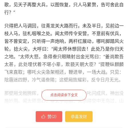
歌，见天子再整大兵，以图恢复，只人马累赘，告可舍此自
行？”
只得把人马调回，往青龙关大路而行。未及半日，见前边一
枝人马，驻札咽喉之处。闻太师传令安营，不意前有伏兵，
皆不曾安定，只听得一声炮响，两杆红展动，哪吒脚踏风火
轮，捻火尖，大呼曰：“闻太师休想回去！此处乃是你归天
之地。”太师大怒，急得叁只眼睛射出金光骂曰：“姜尚欺吾
太甚，此处埋伏着不堪小辈，欺藐天朝大臣？”提鞭纵麒麟
飞来直取；哪吒火尖急架相还，鞭迸举，一场大战。只见：
陰霾迷四野，冷气逼叁陽；这壁厢旌耀彩，反令日月无光。
那壁厢戈戟腾辉，致使儿郎丧胆；金鞭叱叱闪成风，神出没
点击阅读余下全文
施妙用。闻太师忠心，叁太子赤胆：只杀得空中无鸟过，山
内虎狼奔。飞沙走石乾坤黑，播土扬尘宇宙昏。
赞(
2
)
恭喜发财

话说闻太师与邓 忠、辛环、吉立、余庆，把哪吒裹在垓