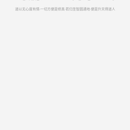
话说军士来至庄前，问：“里边有人麽？”忽然走出一位老
道以无心度有情·一切方便是修真·若归圣智圆通地·便是升天得道人
叟，见是些败残军卒，忙问：“众位至小庄有何公干？”士卒
曰：“吾等非是别人，乃是跟成汤闻太师老爷因奉敕伐周，
与姜尚交兵失机而回，借你一饭充，後必有补。”那老人听
罢，忙道：“快请太师老爷来。”众军士回去禀太师曰：“前後
有一老人专请老爷。”太师只得续步行至庄前，老人忙倒身
下拜，口称：“太师！小民有失迎迓，望乞恕罪。”太师以礼
相答，老人忙躬身迎请太师里面坐。太师进里面坐下，老人
急收拾饭，摆将出来，闻太师用了一餐，方收拾饭与众士卒
吃了，歇宿一宵。次日，太师辞老叟问曰：“你们姓甚麽？
昨日搅投你家，久後好来谢你。”老人曰：“小民姓李名吉。”
闻太师吩咐左右记了，离了此间，同些士卒望青龙关大路而
来。不觉迷踪失迹，太师命军士站住，观看东南西北，忽听
杯中伐木之声 ，见一樵夫，太师忙令士卒向前问那樵子；
左右传士卒去问樵子，士卒向前问曰：“樵子借问你一声。”
樵子弃斧於地，上前躬身，口称：“列位有何事呼唤？”士卒