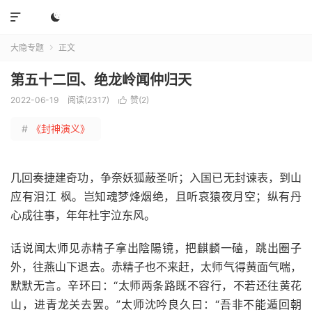


大隐专题
正文

第五十二回、绝龙岭闻仲归天
2022-06-19
阅读(2317)
赞(
2
)

#
《封神演义》
几回奏捷建奇功，争奈妖狐蔽圣听；入国已无封谏表，到山
应有泪江 枫。岂知魂梦烽烟绝，且听哀猿夜月空；纵有丹
心成往事，年年杜宇泣东风。
话说闻太师见赤精子拿出陰陽镜，把麒麟一磕，跳出圈子
外，往燕山下退去。赤精子也不来赶，太师气得黄面气喘，
默默无言。辛环曰：“太师两条路既不容行，不若还往黄花
山，进青龙关去罢。”太师沈吟良久曰：“吾非不能遁回朝