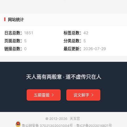
肉翅飞起，来战雷震子。不防杨戬祭起哮天犬，一口把辛环
的腿咬住了；雷震子一棍，正打着辛环顶门，死於非命，也
网站统计
往封神台去了。雷震子获功，回西岐去了。且说闻太师失了
坐骑，自思：不好归国，想吾二十万人马西征，大战叁年有
日志总数：
1851
标签总数：
42
馀，不料失机，止存败残人马数千，致有片甲无存之诮，连
页面总数：
5
分类总数：
5
吾坐骑俱死，门人副将俱绝；又见辛环已死，只影单形，太
链接总数：
0
最后更新：
2026-07-29
师落下土遁，默坐沈吟半晌，仰天叹曰：“天绝成汤，当今
失政，致天心不顺，民怨日生，臣空有赤胆忠心，无能回其
万一，此岂臣下征伐不用心之罪也。”太师坐到天明，便起
天人焉有两般意 · 道不虚传只在人
身招集败残士卒，迤逦而行，又无粮草，士卒疲乏甚，俱有
色，猛然见一村舍，有簇人家，太师沈吟，不可行，乃命士
卒向前去，借一顿饭充。众人向前观看，果然好个所在。怎
五顯靈籤
说文解字


见得？有赞为证：竹篱密密，茅屋重重；参天野树迎门，水
曲溪桥映户；道旁杨柳绿依依，园内花开香馥馥。夕照西
沈，处处山林喧鸟雀；晚烟出□（左“土”右“皆”），条条道
© 2012-2026
天玉宫
径转牛羊。正是：那食饱鸡豚眠屋角，醉酣邻叟唱歌来。
鲁公网安备 37021302001004号
​​​ ·
鲁ICP备2022016821号