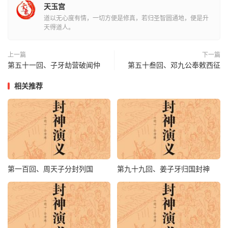
太师还当自己保重。”次日起人马，望黄花山进发，行至巳
天玉宫
牌时候，猛见前面红招展，号炮喧天，见一将金甲红袍，坐
道以无心度有情，一切方便是修真，若归圣智圆通地，便是升
天得道人。
玉麒麟上，使两柄金刺斜而来，大呼曰：“奉姜丞相令，等
候多时！今兵败将亡，眼见独力难支，天命已定，此处不
上一篇
下一篇
降，更待何时？”闻太师见黄天化拦住去路，大怒骂曰：“好
第五十一回、子牙劫营破闻仲
第五十叁回、邓九公奉敕西征
反叛逆贼，敢出此言欺吾。”催开黑麒麟，单骑力战；黄天
化双相架，战在山前。但见：两阵鸣锣击鼓，叁军呐喊摇；
相关推荐
红招展振天雷，画戟轻翻豹尾。这一个舍命冲锋扶社稷，那
一个拚生惯战定华夷；不是你生我死不相离，只杀得日月无
光天地迷。
话说二人交 锋，约有二叁十合，有辛环气冲斗牛，余庆怒
发冲冠，二将来助太师。黄天化见二将来助战，把玉麒麟跳
第一百回、周天子分封列国
第九十九回、姜子牙归国封神
出阵外就走；余庆不知好歹，随後赶来；黄天化挂下变，取
火龙镖回首一镖，打下落马而死，一魂进封神台去了。辛环
见余庆落马，大叫一声：“吾来了！”肉翅飞来，钻往顶上打
来，辛环是上叁路，黄天化是短兵器，招架上叁路，不好抵