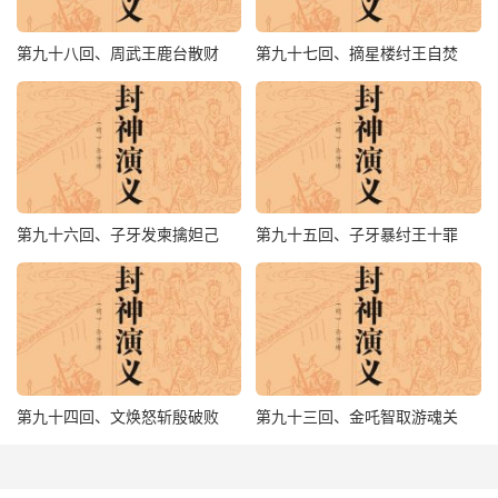
当，把玉麒麟跳出圈子便走。这玉麒麟乃是道德真君坐骑，
足有风云，速如飞电，辛环不见机赶来；被黄天化将钻心钉
第九十八回、周武王鹿台散财
第九十七回、摘星楼纣王自焚
发出，正中肉翅，辛环在半空中吊将下来。闻太师见辛环失
利，忙催动残兵，往东南败走。黄天化连胜二阵，也不追
赶，领兵回西岐报功去了。且说闻太师见後无追兵，领人马
徐徐而行；又见折了余庆，辛环带伤，太师十分不乐。
一路上思前想後，人马行至晚间，有一座高山在，但见山景
第九十六回、子牙发柬擒妲己
第九十五回、子牙暴纣王十罪
凄凉，太师坐下，不觉兜底上心，自己吟诗嗟叹：“回首青
山两泪垂，叁军惨惨更堪悲；当时只道旋师返，今日方知败
卒疲。可恨天时难预料，堪嗟人事竟何之；眼前颠倒浑如
梦，为个丹心总不移。”
话说闻太师作罢诗，神思不宁，叁军造饭，辛环整理，次日
回兵。将至二更，只听得山岭上响声大振，炮发如雷，闻太
第九十四回、文焕怒斩殷破败
第九十三回、金吒智取游魂关
师出帐观看，见山上是姜子牙同武王在马上饮酒；左右诸将
用手指曰：“山下闻太师败兵在此。”太师听说，性如烈火，