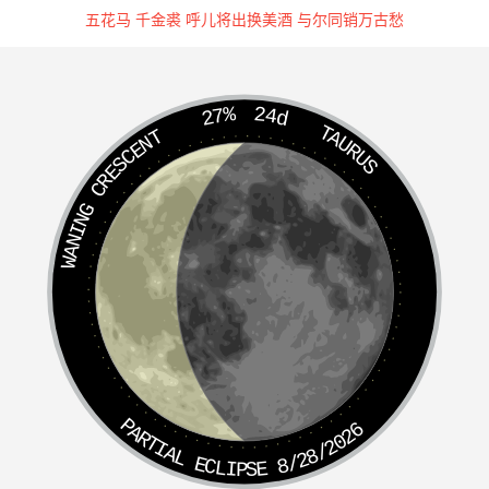
上了黑麒麟，提鞭杀上山来。只见一声雷响，一人也不见
五花马 千金裘 呼儿将出换美酒 与尔同销万古愁
了，闻太师乃是神目，左右观看，又不见影迹，太师咬牙深
恨，立骑寻思。忽然山下一声炮响，人马势如云集，围困山
下，只教：“休走了闻太师！”太师大怒，催骑杀下山来，及
27%
24d
至山下，一军一卒俱无。太师喘息不定，方欲算卜，又见山
TAURUS
WANING CRESCENT
顶上大炮响，子牙与武王拍手大笑而言曰：“闻太师今日之
败，把数十年英雄尽丧於此，有何面目再返朝歌？”闻太师
厉声大骂：“姬发匹夫，焉敢如此？”纵骑复杀上山来，将至
半山凹里，猛然飞起雷震子，好凶恶，怎见得？有诗为证：
“两翅飞腾起怪风，发红脸靛势如熊；终南授神仙术，辅佐
姬周立大功。”
闻太师只顾山上，未防山凹里，飞起雷震子一棍，照闻太师
打来。太师措手不及，叫声不好，将身一闪，让个空；不料
那金棍中黑麒麟後跨上，打得此兽竟为两段，太师跌下地
PARTIAL ECLIPSE 8/28/2026
来，随驾土遁去了。辛环大呼曰：“雷震子不要走！吾来
了！”