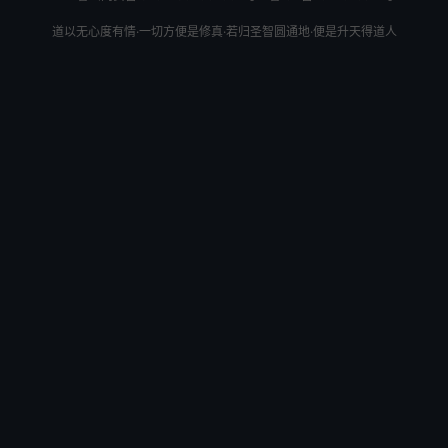
令出阵，以探父亲消息、子牙许之。天化领令上了玉麒麟，
道以无心度有情·一切方便是修真·若归圣智圆通地·便是升天得道人
出城请战；探马报人营中，有将请战，苏护曰：“谁去见阵
走一遭？”郑伦答曰：“愿往。”上了金睛兽，礮声响处，来至
阵前，黄天化曰：“尔乃是郑伦，擒武成王者是你，不要
走，吃吾一 。”一似流星闪灼光辉，呼呼风响，郑伦忙将杵
劈面相还。二将交 兵未及十合，郑伦见天化腰束丝绦，是
个道家之士：若不先下手，恐反遭其害；把杵望空中一摆，
乌鸦兵齐至，如长蛇一般，郑伦鼻窍中一道白光吐出，如钟
鸣一样，天化看见白光出窍，耳听其声，坐不住玉麒麟，翻
身落骑，乌鸦兵依旧把天化绑缚起来，急睁目开睛，不觉其
身自受绑缚。郑伦又擒黄天化进营来见，郑伦曰：“末将擒
黄天化已至辕门等令。”苏侯令推至中军，见黄天化眼光暴
露，威风凛凛，一表非俗，立而不跪，苏侯即命监在後营，
黄天化入後营，看见父亲监禁在後，大呼曰：“爹爹！我父
子遭妖术成擒，心中甚是不服。”飞虎曰：“虽是如此，当思
报国。”按下黄家父子。且说探马报入相府，黄天化又被擒