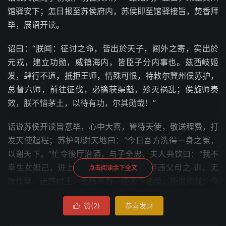
馆驿安下；怎日报至苏侯府内，苏侯即至馆驿接旨，焚香拜
毕，展诏开读。
诏曰：“朕闻：征讨之命，皆出於天子，阃外之寄，实出於
元戎，建立功勋，威镇海内，皆臣子分内事也。兹西岐姬
发，肆行不道，抵拒王师，情殊可恨，特敕尔冀州侯苏护，
总督六师，前往征伐，必擒获渠魁，殄灭祸乱；俟旋师奏
效，朕不惜茅土，以待有功，尔其勋哉！”
话说苏侯开读旨意毕，心中大喜，管待天使，敬送程费，打
发天使起程；苏护叩谢天地曰：“今日吾方洗得一身之冤，
以谢天下。”忙令後厅治酒，与子全忠、夫人共饮曰：“我不
幸生女妲己，进上朝歌，谁想这贱人，尽违父母之 训，无
点击阅读余下全文
端作孽，迷惑纣王，无所不为，使天下诸侯，衔恨於我；今
武王仁德，播於天下，叁分有二，尽归於西周。不意昏君，
赞(
2
)
恭喜发财

反命吾征伐，吾得生平之愿，我明日意欲将满门家眷，带在
行营，至西岐归降周主，共享太平。然後会合诸侯，共伐无