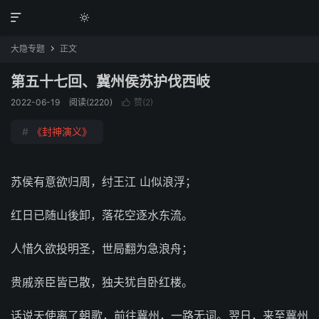


大隐专题
正文

第五十七回、冀州侯苏护伐西岐
2022-06-19
阅读(2220)
赞(
2
)

#
《封神演义》
苏侯有意欲归周，纣王江 山似浪浮；
红日已随山後卸，落花空逐水东流。
人惜久欲投明圣，世局翻为急浪舟；
贵戚亲臣皆已散，独夫犹自卧红楼。
话说天使离了朝歌，前往冀州，一路无词。翌日，来至冀州