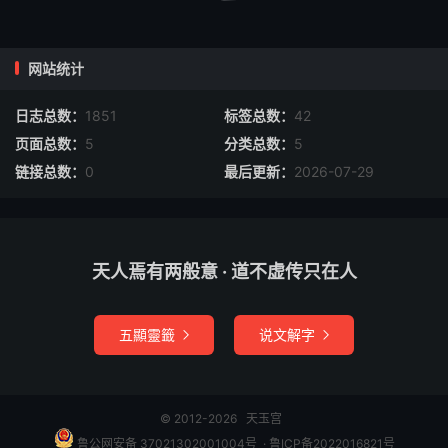
摆，他有叁千乌鸦兵，走动行如长蛇之势；郑伦窍中两道白
光，往鼻子内出来，哼的一声响，黄将军正是：
网站统计
见白光叁魂即散，听声响撞下鞍鞒。
日志总数：
1851
标签总数：
42
页面总数：
5
分类总数：
5
乌鸦兵用挠钩搭住，一踊上前拿翻，剥了衣甲， 缠索绑；
链接总数：
0
最后更新：
2026-07-29
飞虎被绑上子，二目方睁，飞虎点首曰：“今日之擒，如同
做梦一般，真是心中不服。”郑伦掌得胜鼓，回营来见苏
护，入帐报功，今日生擒反叛黄飞虎，至辕门请令发落。苏
侯令推来，小校将飞虎推至帐前，飞虎曰：“今被邪术所
天人焉有两般意 · 道不虚传只在人
擒，愿请一死，以报国恩。”苏护曰：“本当斩首，且监侯留
解朝歌，请天子定罪。”左右将黄飞虎送下後营。且说探马
五顯靈籤
说文解字
入相府，言黄飞虎被擒，子牙大惊曰：“如何擒去？”掠阵官


启曰：“苏护帐下有一郑伦，与武成王正战之间，只见他鼻
子内放出一道白光，黄将军便坠骑，被他拿去。”子牙心中
十分不乐，又是左道之术；只见黄天化在旁，听见父亲被
© 2012-2026
天玉宫
擒，恨不得平吞了郑伦。当日晚间不题。次日，天化上帐请
鲁公网安备 37021302001004号
​​​ ·
鲁ICP备2022016821号