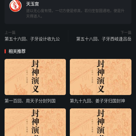
天玉宫
头盔生灿烂，铠甲砌龙鳞。
道以无心度有情，一切方便是修真，若归圣智圆通地，便是升
天得道人。
离了冀州界，西土去安营。”
苏侯行兵，非止一日，有探马报入中军：“前是西岐城下。”
上一篇
下一篇
第五十六回、子牙设计收九公
第五十八回、子牙西岐逢吕岳
苏侯传令，安营结寨，升帐坐下，众将参谒，立起帅 。且
说子牙在相府，收四方诸侯，本请武王伐纣。忽报马人
相关推荐
府，”启老爷！冀州侯苏护来伐西岐。”子牙谓黄飞虎曰：“久
闻此人善能用兵，黄将军必知其人，请言其概。”黄飞虎
曰：“苏护秉性刚直，不似陷媚无骨之夫，虽是国戚与纣王
有隙，一向要归周，时常有书至末将处，此人若来，必定归
周，再无疑惑。”子牙闻言大悦。且说苏侯，叁日未来讨
战。黄飞虎上殿见子牙曰：“苏侯按兵不动，待末将探他一
第一百回、周天子分封列国
第九十九回、姜子牙归国封神
阵，便知端的。”子牙许之。飞虎领令，上了五色神牛，出
得阵来，一声炮响，立於辕门大呼曰：“请苏护答话。”探马
报入中军，苏侯令先行官见阵，赵丙领令上马，提方天戟，
迳出辕门，认得是武成王黄飞虎，赵丙曰：“黄飞虎！你身