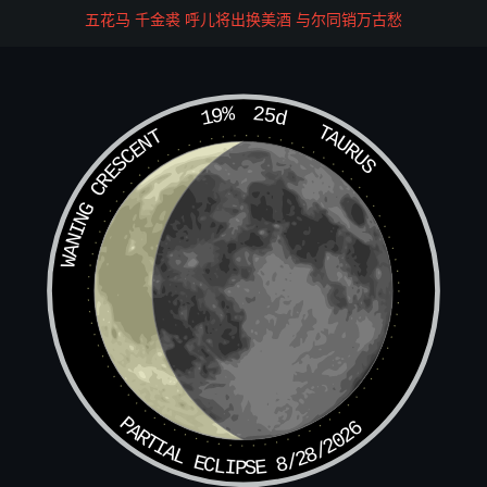
而已，何必多言。”子牙传令，暂且因於禁中。且说苏护闻
五花马 千金裘 呼儿将出换美酒 与尔同销万古愁
报赵丙被擒，低首不语，只见郑伦在傍曰：“君侯在上，黄
飞虎自恃强暴，待明日拿来，解往朝歌，免致生灵涂炭。”
次日，郑伦上了火眼金睛兽，提了降魔杵，往城下请战；左
19%
25d
右报入相府，子牙令黄将军出阵走一遭。飞虎领令出城，见
TAURUS
WANING CRESCENT
一员战将，面如紫枣，十分丑恶，骑着火眼金睛兽。怎见
得？有诗为证：
“道术精奇别样 ，降魔宝杵世无变；
忠肝义胆堪称诵，无奈昏君酒色荒。”
话说飞虎大呼曰：“来者何人？”郑伦曰：“吾乃苏护麾下郑伦
是也。黄飞虎你这叛贼，为何屡年征伐，百姓遭殃，今天兵
到日，尚不投戈伏罪，意欲何为？”飞虎曰：“郑伦你且回
PARTIAL ECLIPSE 8/28/2026
去，请你主将出来，吾自有话说；你若是不知机变，如赵丙
自投陷身之祸。”郑伦大怒，抡杵就打，黄飞虎手中 急架相
还，二兽相交 ， 杵并举；两家大战叁十回合，郑伦把杵一