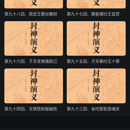
为国戚，不思报本，无故造反，致起祸端，使生民涂炭，屡
年征伐不息，今奉旨特来擒你，倘不下马受缚，犹自支
第九十八回、周武王鹿台散财
第九十七回、摘星楼纣王自焚
吾。”摇戟刺来，黄飞虎将 架住，对赵丙曰：“你好好回去，
请你主将出来答话，吾自有道理，你何必自称其强也。”赵
丙大怒道：“奉命来捉你报功，岂敢犹以语言支吾。”又一戟
刺来，黄飞虎大怒：“好大胆匹夫，竟敢连刺吾两戟。”催开
神牛，手中 赴面交 还，牛马相交 ，戟并举。怎见得？
第九十六回、子牙发柬擒妲己
第九十五回、子牙暴纣王十罪
二将阵前势无比，拨开牛马定生死；这一个摇动钢 神鬼
愁，那一个画戟展开分彼此。一来一往势无休，你生我死虽
能已；从来恶战不寻常，搅海断江 无底止。
话说黄飞虎大战赵丙二十回合，被飞虎生擒活捉，拿解相府
来见子牙，报入府中；子牙令飞虎进见：“将军出阵胜负如
第九十四回、文焕怒斩殷破败
第九十三回、金吒智取游魂关
何？”飞虎曰：“生擒赵丙，听令定夺。”子牙命推来，士卒将
赵丙拥至殿前，赵丙立而不跪，子牙曰：“既已被捉，尚何
得抗礼。”赵丙曰：“奉命征讨，指望成功，不幸被擒，有死