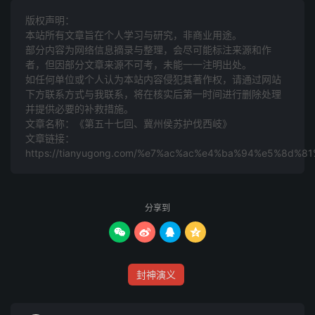
道，使我苏护，不得遗笑於诸侯，受议於後世，亦不失大丈
版权声明：
夫之所为耳。”夫人大喜：“将军之言甚善，正是我母子之
本站所有文章旨在个人学习与研究，非商业用途。
部分内容为网络信息摘录与整理，会尽可能标注来源和作
心。”且说，次日殿上鼓响，众将官参见，苏护曰：“天子敕
者，但因部分文章来源不可考，未能一一注明出处。
下，命吾西征，众将整备起行。”众将得令，整点十万人
如任何单位或个人认为本站内容侵犯其著作权，请通过网站
马，即日祭宝纛，收拾起兵，同先行官赵丙、孙子羽、陈
下方联系方式与我联系​​，将在核实后第一时间进行删除处理
光，五军救应使郑伦，即日离了冀州，军威甚是雄伟。怎见
并提供必要的补救措施。
文章名称：《第五十七回、冀州侯苏护伐西岐》
得？有诗为证：
文章链接：
https://tianyugong.com/%e7%ac%ac%e4%ba%94%e5%8
“杀气征云起，金锣鼓又鸣；
幢遮瑞日，剑戟鬼神惊。
分享到
平空生雾彩，遍地长愁霎；




闪翻银叶甲，拨转皂雕弓。
封神演义
人似离山虎，马如出水龙；