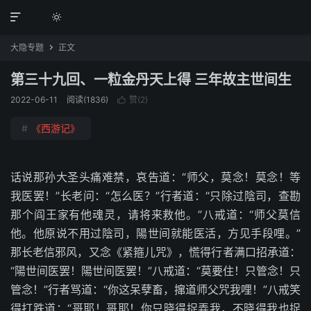


大隐专题
正文

第三十九回、一粒金丹天上得 三年故主世间生
2022-06-11
阅读(1836)
赞(
2
)

#
《西游记》
话说那孙大圣头痛难禁，哀告道：“师父，莫念！莫念！等
我医罢！”长老问：“怎么医？”行者道：“只除过陰司，查勘
那个阎王家有他魂灵，请将来救他。”八戒道：“师父莫信
他。他原说不用过陰司，陽世间就能医活，方见手段哩。”
那长老信邪风，又念《紧箍儿咒》，慌得行者满口招承道：
“陽世间医罢！陽世间医罢！”八戒道：“莫要住！只管念！只
管念！”行者骂道：“你这呆孽畜，撺道师父咒我哩！”八戒笑
得打跌道：“哥耶！哥耶！你只晓得捉弄我，不晓得我也捉