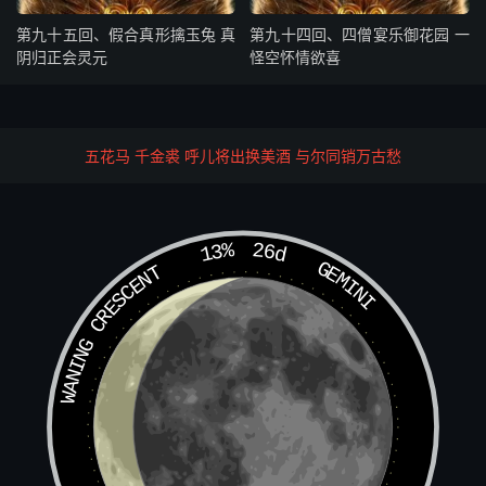
了！”行者笑道：“嘴脸！小家子样！那个吃你的哩！能值几
第九十五回、假合真形擒玉兔 真
第九十四回、四僧宴乐御花园 一
个钱？虚多实少的，在这里不是？”原来那猴子颏下有嗉袋
阴归正会灵元
怪空怀情欲喜
儿，他把那金丹噙在嗉袋里，被老祖捻着道：“去罢！去
罢！再休来此缠绕！”这大圣才谢了老祖，出离了兜率天
宫。
五花马 千金裘 呼儿将出换美酒 与尔同销万古愁
你看他千条瑞霭离瑶阙，万道祥云降世尘，须臾间下了南天
门，回到东观，早见那太陽星上。按云头，径至宝林寺山门
13%
26d
外，只听得八戒还哭哩，忽近前叫声：“师父。”三藏喜道：
GEMINI
WANING CRESCENT
“悟空来了，可有丹药？”行者道：“有。”八戒道：“怎么得没
有？他偷也去偷人家些来！”行者笑道：“兄弟，你过去罢，
用不着你了。你揩揩眼泪，别处哭去。”教：“沙和尚，取些
水来我用。”沙僧急忙往后面井上，有个方便吊桶，即将半
钵盂水递与行者。行者接了水，口中吐出丹来，安在那皇帝
唇里，两手扳开牙齿，用一口清水，把金丹冲灌下肚。有半
个时辰，只听他肚里呼呼的乱响，只是身体不能转移。行者