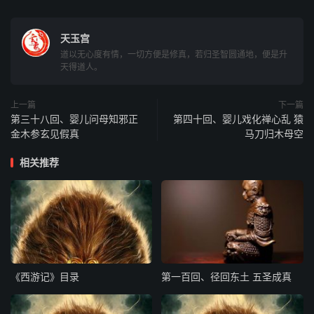
身，皈依佛果，保唐僧往西天取经，前者在平顶山上降魔，
弄刁难，不与我宝贝，今日又来做甚？”行者道：“前日事，
天玉宫
老孙更没稽迟，将你那五件宝贝当时交 还，你反疑心怪
道以无心度有情，一切方便是修真，若归圣智圆通地，便是升
我？”老君道：“你不走路，潜入吾宫怎的？”行者道：“自别
天得道人。
后，西过一方，名乌鸡国。那国王被一妖精假妆道士，呼风
唤雨，陰害了国王，那妖假变国王相貌，现坐金銮殿上。是
上一篇
下一篇
我师父夜坐宝林寺看经，那国王鬼魂参拜我师，敦请老孙与
第三十八回、婴儿问母知邪正
第四十回、婴儿戏化禅心乱 猿
金木参玄见假真
马刀归木母空
他降妖，辨明邪正。正是老孙思无指实，与弟八戒，夜入园
中，打破花园，寻着埋藏之所，乃是一眼八角琉璃井内，捞
相关推荐
上他的尸首，容颜不改。到寺中见了我师，他发慈悲，着老
孙医救，不许去赴陰司里求索灵魂，只教在陽世间救治。我
想着无处回生，特来参谒，万望道祖垂怜，把九转还魂丹借
得一千丸儿，与我老孙搭救他也。”老君道：“这猴子胡说！
甚么一千丸，二千丸！
《西游记》目录
第一百回、径回东土 五圣成真
当饭吃哩！是那里土块-的，这等容易？咄！快去！没有！”
行者笑道：“百十丸儿也罢。”老君道：“也没有。”行者道：