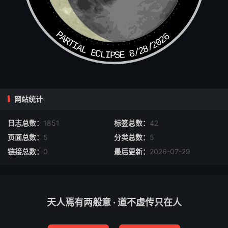
道：“师父，弄我金丹也不能救活，可是-杀老孙么！”三藏
道：“岂有不活之理。似这般久死之尸，如何吞得水下？此
乃金丹之仙力也。自金丹入腹，却就肠鸣了，肠鸣乃血脉和
PARTIAL ECLIPSE 8/28/2026
动，但气绝不能回伸。莫说人在井里浸了三年，就是生铁也
上锈了，只是元气尽绝，得个人度他一口气便好。”
那八戒上前就要度气，三藏一把扯住道：“使不得！还教悟
空来。”那师父甚有主张：原来猪八戒自幼儿伤生作孽吃
网站统计
人，是一口浊气；惟行者从小修持，咬松嚼柏，吃桃果为
生，是一口清气。这大圣上前，把个雷公嘴噙着那皇帝口
日志总数：
1851
标签总数：
42
唇，呼的一口气收入咽喉，度下重楼，转明堂，径至丹田，
页面总数：
5
分类总数：
5
从涌泉倒返泥垣宫。呼的一声响-，那君王气聚神归，便翻
链接总数：
0
最后更新：
2026-07-29
身，轮拳曲足，叫了一声“师父！”双膝跪在尘埃道：“记得昨
夜鬼魂拜谒，怎知道今朝天晓返陽神！”三藏慌忙搀起道：
“陛下，不干我事，你且谢我徒弟。”行者笑道：“师父说那里
天人焉有两般意 · 道不虚传只在人
话？常言道，家无二主，你受他一拜儿不亏。”三藏甚不过
意，搀起那皇帝来，同入禅堂，又与八戒、行者、沙僧拜见