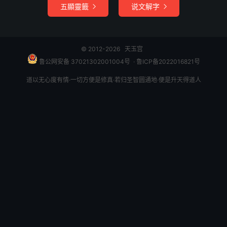
了，方才按座。只见那本寺的僧人，整顿了早斋，却欲来奉
五顯靈籤
说文解字


献；忽见那个水衣皇帝，个个惊张，人人疑说。
孙行者跳出来道：“那和尚，不要这等惊疑，这本是乌鸡国
© 2012-2026
天玉宫
王，乃汝之真主也。三年前被怪害了性命，是老孙今夜救
鲁公网安备 37021302001004号
​​​ ·
鲁ICP备2022016821号
活，如今进他城去，要辨明邪正。若有了斋，摆将来，等我
道以无心度有情·一切方便是修真·若归圣智圆通地·便是升天得道人
们吃了走路。”
众僧即奉献汤水，与他洗了面，换了衣服。把那皇帝赭黄袍
脱了，本寺僧官，将两领布直裰，与他穿了；解下蓝田带，
将一条黄丝绦子与他系了；褪下无忧履，与他一双旧僧鞋撒
了。却才都吃了早斋，扣背马匹。
行者问：“八戒，你行李有多重？”八戒道：“哥哥，这行李日
逐挑着，倒也不知有多重。”行者道：“你把那一担儿分为两
担，将一担儿你挑着，将一担儿与这皇帝挑，我们赶早进城
干事。”