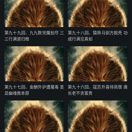
“十来丸也罢。”老君怒道：“这泼猴却也缠帐！没有，没有！
出去，出去！”
行者笑道：“真个没有，我问别处去救罢。”老君喝道：“去！
去！
第九十九回、九九数完魔刬尽 三
第九十八回、猿熟马驯方脱壳 功
三行满道归根
成行满见真如
去！”这大圣拽转步，往前就走。老君忽的寻思道：“这猴子
惫懒哩，说去就去，只怕溜进来就偷。”即命仙童叫回来
道：“你这猴子，手脚不稳，我把这还魂丹送你一丸罢。”行
者道：“老官儿，既然晓得老孙的手段，快把金丹拿出来，
与我四六分分，还是你的造化哩；不然，就送你个皮笊篱，
一捞个罄尽。”那老祖取过葫芦来，倒吊过底子，倾出一粒
第九十七回、金酬外护遭魔毒 圣
第九十六回、寇员外喜待高僧 唐
显幽魂救本原
长老不贪富贵
金丹，递与行者道：“止有此了，拿去，拿去！送你这一
粒，医活那皇帝，只算你的功果罢。”
行者接了道：“且休忙，等我尝尝看，只怕是假的，莫被他
哄了。”扑的往口里一丢，慌得那老祖上前扯住，一把揪着
顶瓜皮，-着拳头骂道：“这泼猴若要咽下去，就直打杀