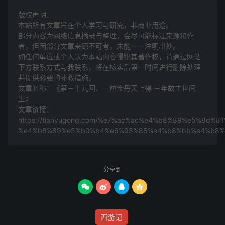
泪滴心酸。行者笑道：“正是那样哀痛，再不许住声。你这
版权声明：
呆子哄得我去了，你就不哭，我还听哩！
本站所有文章旨在个人学习与研究，非商业用途。
部分内容为网络信息摘录与整理，会尽可能标注来源和作
若是这等哭便罢，若略住住声儿，定打二十个孤拐！”八戒
者，但因部分文章来源不可考，未能一一注明出处。
笑道：“你去你去！我这一哭动头，有两日哭哩。”沙僧见他
如任何单位或个人认为本站内容侵犯其著作权，请通过网站
数落，便去寻几枝香来烧献，行者笑道：“好好好！一家儿
下方联系方式与我联系​​，将在核实后第一时间进行删除处理
并提供必要的补救措施。
都有些敬意，老孙才好用功。”
文章名称：《第三十九回、一粒金丹天上得 三年故主世间
生》
好大圣，此时有半夜时分，别了他师徒三众，纵筋斗云，只
文章链接：
入南天门里，果然也不谒灵霄宝殿，不上那斗牛天宫，一路
https://tianyugong.com/%e7%ac%ac%e4%b8%89%e5%8
%e4%b8%89%e5%b9%b4%e6%95%85%e4%b8%bb%e4%b8%
云光，径来到三十三天离恨天兜率宫中。才入门，只见那太
上老君正坐在那丹房中，与众仙童执芭蕉扇扇火炼丹哩。他
见行者来时，即吩咐看丹的童儿：“各要仔细，偷丹的贼又
分享到
来也。”行者作礼笑道：“老官儿，这等没搭撒，防备我怎
的？我如今不干那样事了。”老君道：“你那猴子，五百年前




大闹天宫，把我灵丹偷吃无数，着小圣二郎捉拿上界，送在
我丹炉炼了四十九日，炭也不知费了多少。你如今幸得脱
西游记