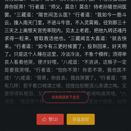
弄你捉弄！”行者道：“师父，莫念！莫念！待老孙陽世间医
罢。”三藏道：“陽世间怎么医？”行者道：“我如今一筋斗
云，撞入南天门里，不进斗牛宫，不入灵霄殿，径到那三十
三天之上离恨天宫兜率院内，见太上老君，把他九转还魂丹
求得一粒来，管取救活他也。”三藏闻言大喜道：“就去快
来。”行者道：“如今有三更时候罢了，投到回来，好天明
了。只是这个人睡在这里，冷淡冷淡，不象个模样；须得举
哀人看着他哭，便才好哩。”八戒道：“不消讲，这猴子一定
是要我哭哩。”行者道：“怕你不哭！你若不哭，我也医不
成！”八戒道：“哥哥，你自去，我自哭罢了。”行者道：“哭
有几样：若干着口喊谓之嚎，扭搜出些眼泪儿来谓之啕。又
要哭得有眼泪，又要哭得有心肠，才算着嚎啕痛哭哩。”八
点击阅读余下全文
戒道：“我且哭个样子你看看。”他不知那里扯个纸条，拈作
一个纸拈儿，往鼻孔里通了两通，打了几个涕喷，你看他眼
泪汪汪，粘涎答答的，哭将起来，口里不住的絮絮叨叨，数
赞(
2
)
恭喜发财

黄道黑，真个象死了人的一般。哭到那伤情之处，唐长老也