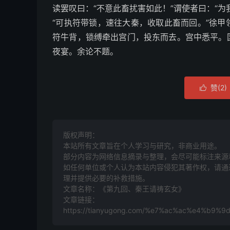
读罢叹曰：“不意此畜扰害如此！”谓使者曰：“
“可执符带锁，速往大秦，收取此畜而回。”徐
符牛背，锁缚牵出宫门，投东而去。宫中悉平。
夜宴。余论不题。
赞(
2
)

版权声明：
本站所有文章旨在个人学习与研究，非商业用途。
部分内容为网络信息摘录与整理，会尽可能标注来源
如任何单位或个人认为本站内容侵犯其著作权，请通过
理并提供必要的补救措施。
文章名称：《第九回、秦王请祷玄女》
文章链接：
https://tianyugong.com/%e7%ac%ac%e4%b