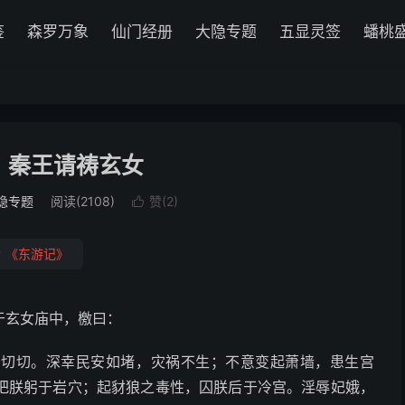
鉴
森罗万象
仙门经册
大隐专题
五显灵签
蟠桃
、秦王请祷玄女
隐专题
阅读(2108)
赞(
2
)

#
《东游记》
于玄女庙中，檄曰：
昏切切。深幸民安如堵，灾祸不生；不意变起萧墙，患生宫
把朕躬于岩穴；起豺狼之毒性，囚朕后于冷宫。淫辱妃娥，