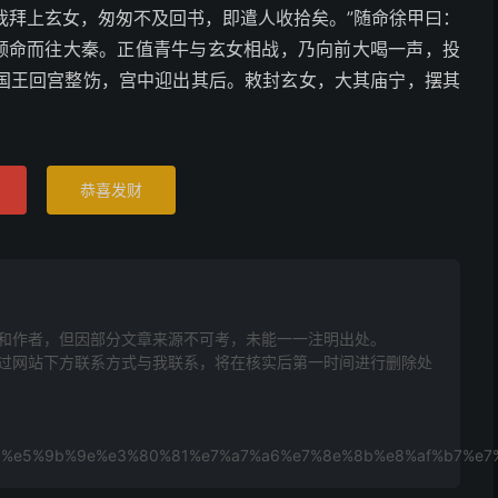
为我拜上玄女，匆匆不及回书，即遣人收拾矣。”随命徐甲曰：
甲领命而往大秦。正值青牛与玄女相战，乃向前大喝一声，投
国王回宫整饬，宫中迎出其后。敕封玄女，大其庙宁，摆其
恭喜发财
和作者，但因部分文章来源不可考，未能一一注明出处。
网站下方联系方式与我联系​​，将在核实后第一时间进行删除处
9%9d%e5%9b%9e%e3%80%81%e7%a7%a6%e7%8e%8b%e8%af%b7%e