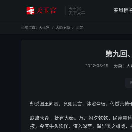
天玉宫
春风拂
天下太平
当前位置：
天玉宫
大隐专题
正文


第九回
2022-06-19
分类：
大
却说国王闻奏，竟如其言，沐浴斋宿，传檄亲祷
朕膺天命，抚有大秦。万几朝夕乾乾，民瘼晨
掖。今有牛头妖怪，潜入深宫，逞异类之雄威，