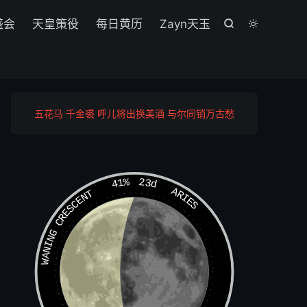

盛会
天皇策役
每日黄历
Zayn天玉


五花马 千金裘 呼儿将出换美酒 与尔同销万古愁
41%
23d
ARIES
WANING CRESCENT