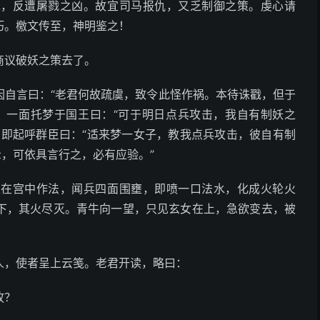
罪，反遭屠戮之凶。故宜司马报仇，又乏制御之策。虔心请
朽。檄文传至，神明鉴之！
商议破妖之策去了。
因自言曰：“老君何故疏虞，致令此怪作祸。本待诛戳，但于
，一面托梦于国王曰：“可于明日点兵攻击，我自有制妖之
。即起呼群臣曰：“适来梦一女子，教我点兵攻击，彼自有制
示，可依具言行之，必有应验。”
正在宫中作法，闻兵四面围壅，即喷一口法水，化成火轮火
下，其火尽灭。青牛向一望，只见玄女在上，急欲变去，被
人，使者呈上云笺。老君开读，略曰：
故？