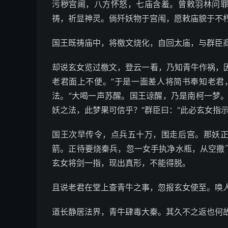
污秽宫阃，八方怀怒，七庙含羞。曾敕羽林问
祷，祈显神灵。倘歼妖物于宫闱，愿敕庙貌于不
国王既祷庙中，将檄文烧化，自回太庙，与群臣
却说玄女览过檄文，登云一看，乃知青牛作祸，
老君面上不便。”于是一面差人将简书奉知老君
法。”大喝一声苏醒。国王谅醒，乃是南柯一梦
妖之法，此梦果可信乎？”群臣曰：“此必玄女指
国王次早传令，点兵五十万，围走后宫。那妖
箭。正待要烧秦兵，忽一女手执净水瓶，从空撒
玄女将剑一指，现出真形，不能得脱。
且说老君在堂上查青牛之事，忽报玄女使至。唤
道长静居法界，青牛肆毒大秦。其久不之返也何