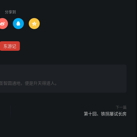
分享到



东游记
圣智圆通地，便是升天得道人。
下一篇
第十回、铁拐屡试长房