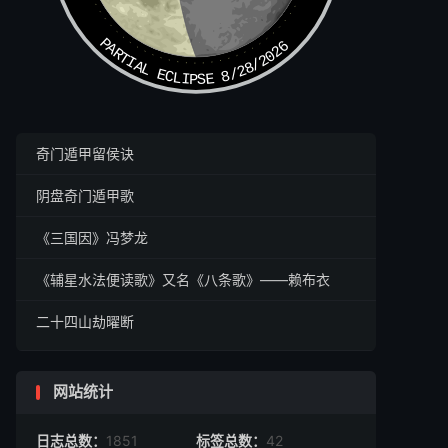
PARTIAL ECLIPSE 8/28/2026
奇门遁甲留侯诀
阴盘奇门遁甲歌
《三国因》冯梦龙
《辅星水法便读歌》又名《八条歌》——赖布衣
二十四山劫曜断
网站统计
日志总数：
1851
标签总数：
42