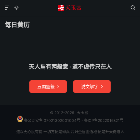



每日黄历
天人焉有两般意 · 道不虚传只在人
五顯靈籤
说文解字


© 2012-2026
天玉宫
鲁公网安备 37021302001004号
​​​ ·
鲁ICP备2022016821号
道以无心度有情·一切方便是修真·若归圣智圆通地·便是升天得道人